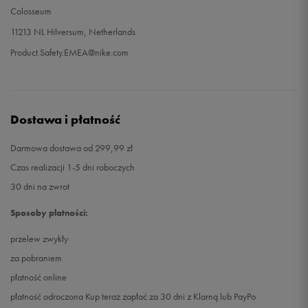
Colosseum
11213 NL Hilversum, Netherlands
Product.Safety.EMEA@nike.com
Dostawa i płatność
Darmowa dostawa od 299,99 zł
Czas realizacji 1-5 dni roboczych
30 dni na zwrot
Sposoby płatności:
przelew zwykły
za pobraniem
płatność online
płatność odroczona Kup teraz zapłać za 30 dni z Klarną lub PayPo