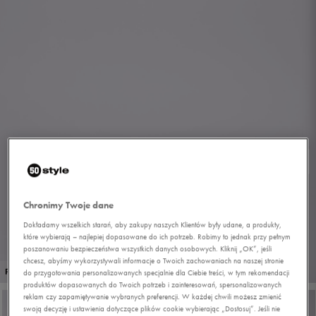
Chronimy Twoje dane
Dokładamy wszelkich starań, aby zakupy naszych Klientów były udane, a produkty,
które wybierają – najlepiej dopasowane do ich potrzeb. Robimy to jednak przy pełnym
poszanowaniu bezpieczeństwa wszystkich danych osobowych. Kliknij „OK”, jeśli
chcesz, abyśmy wykorzystywali informacje o Twoich zachowaniach na naszej stronie
1/9
PROMO: DO -30%
do przygotowania personalizowanych specjalnie dla Ciebie treści, w tym rekomendacji
produktów dopasowanych do Twoich potrzeb i zainteresowań, spersonalizowanych
reklam czy zapamiętywanie wybranych preferencji. W każdej chwili możesz zmienić
swoją decyzję i ustawienia dotyczące plików cookie wybierając „Dostosuj”. Jeśli nie