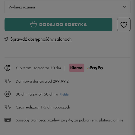
Wybierz rozmiar
Rozmiary EU
Rozmiary US
DODAJ DO KOSZYKA
41
26 cm
Sprawdź dostępność w salonach
42
26,5 cm
Powiadom o dostępności
42,5
27 cm
Kup teraz i zapłać za 30 dni
|
Darmowa dostawa od 299,99 zł
43
27,5 cm
Powiadom o dostępności
30 dni na zwrot, 60 dni w
Klubie
44
28 cm
Powiadom o dostępności
Czas realizacji 1-5 dni roboczych
44,5
28,5 cm
Powiadom o dostępności
Sposoby płatności:
przelew zwykły, za pobraniem, płatność online
45
29 cm
Powiadom o dostępności