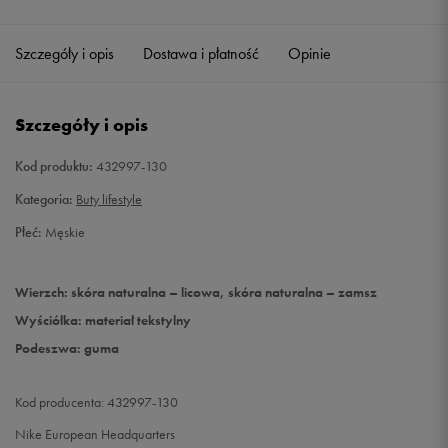
45,5
29,5 cm
Szczegóły i opis
Dostawa i płatność
Opinie
46
30 cm
Powiadom o dostępności
Szczegóły i opis
Kod produktu:
432997-130
Kategoria:
Buty lifestyle
Płeć:
Męskie
Wierzch: skóra naturalna – licowa, skóra naturalna – zamsz
Wyściółka: materiał tekstylny
Podeszwa: guma
Kod producenta: 432997-130
Nike European Headquarters