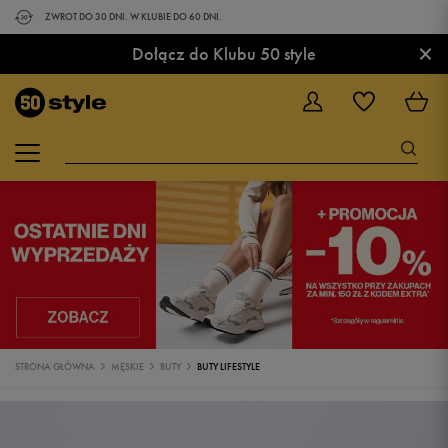
ZWROT DO 30 DNI. W KLUBIE DO 60 DNI.
×
Dołącz do Klubu 50 style
STRONA GŁÓWNA
MĘSKIE
BUTY
BUTY LIFESTYLE