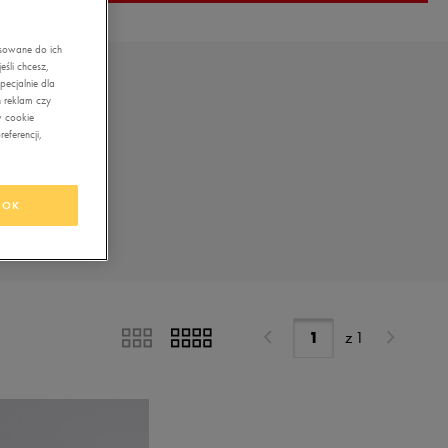
asowane do ich
śli chcesz,
ecjalnie dla
 reklam czy
w cookie
eferencji,
OK
z
1