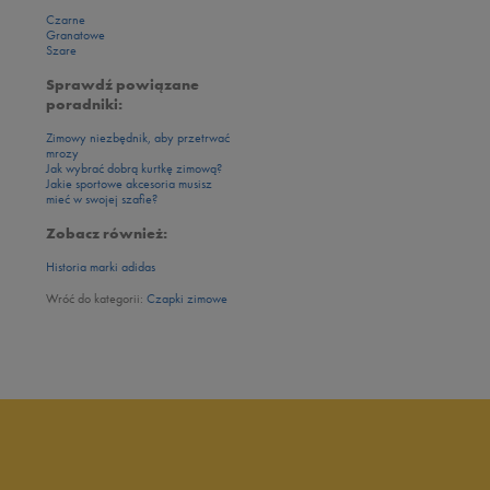
Czarne
Granatowe
Szare
Sprawdź powiązane
poradniki:
Zimowy niezbędnik, aby przetrwać
mrozy
Jak wybrać dobrą kurtkę zimową?
Jakie sportowe akcesoria musisz
mieć w swojej szafie?
Zobacz również:
Historia marki adidas
Wróć do kategorii:
Czapki zimowe