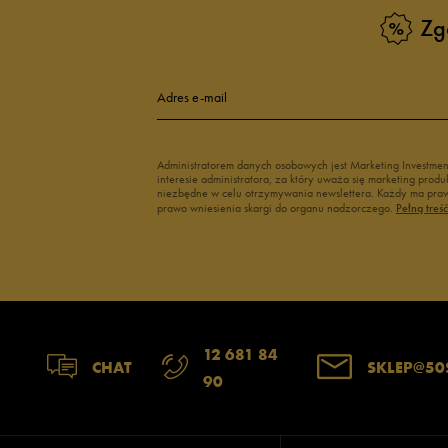
Zg
Adres e-mail
Administratorem danych osobowych jest Marketing Investme
interesie administratora, za który uważa się marketing pro
niezbędne w celu otrzymywania newslettera. Każdy ma prawo
prawo wniesienia skargi do organu nadzorczego.
Pełną treś
12 681 84
CHAT
SKLEP@50
90