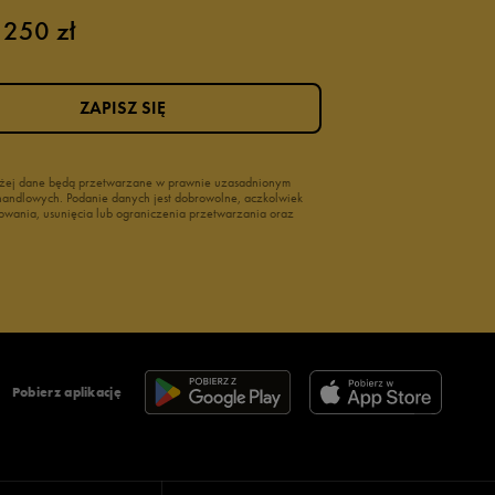
 250 zł
ZAPISZ SIĘ
wyżej dane będą przetwarzane w prawnie uzasadnionym
i handlowych. Podanie danych jest dobrowolne, aczkolwiek
owania, usunięcia lub ograniczenia przetwarzania oraz
Pobierz aplikację