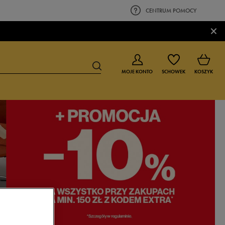
CENTRUM POMOCY
×
MOJE KONTO
SCHOWEK
KOSZYK
BUTY DLA CHŁOPCA
BUTY DLA DZIEWCZYNKI
0-4 lat
0-4 lat
4-8 lat
4-8 lat
9-16 lat
9-16 lat