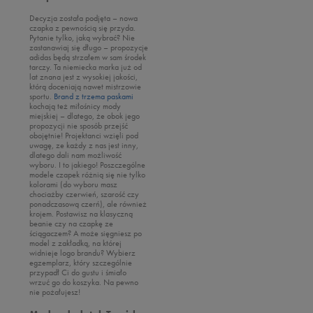
Puma
Nike
Vans
Decyzja została podjęta – nowa
Reebok
czapka z pewnością się przyda.
Oto
Pytanie tylko, jaką wybrać? Nie
Sizeer
zastanawiaj się długo – propozycje
Puma
adidas będą strzałem w sam środek
Skechers
tarczy. Ta niemiecka marka już od
Reebok
lat znana jest z wysokiej jakości,
Umbro
którą doceniają nawet mistrzowie
Sizeer
sportu.
Brand z trzema paskami
Vans
kochają też miłośnicy mody
Skechers
miejskiej – dlatego, że obok jego
propozycji nie sposób przejść
Timberland
obojętnie! Projektanci wzięli pod
uwagę, ze każdy z nas jest inny,
Umbro
dlatego dali nam możliwość
wyboru. I to jakiego! Poszczególne
Under Armour
modele czapek różnią się nie tylko
kolorami (do wyboru masz
Up8
chociażby czerwień, szarość czy
ponadczasową czerń), ale również
U.S. Polo ASSN.
krojem. Postawisz na klasyczną
beanie czy na czapkę ze
Vans
ściągaczem? A może sięgniesz po
model z zakładką, na której
widnieje logo brandu? Wybierz
egzemplarz, który szczególnie
przypadł Ci do gustu i śmiało
wrzuć go do koszyka. Na pewno
nie pożałujesz!