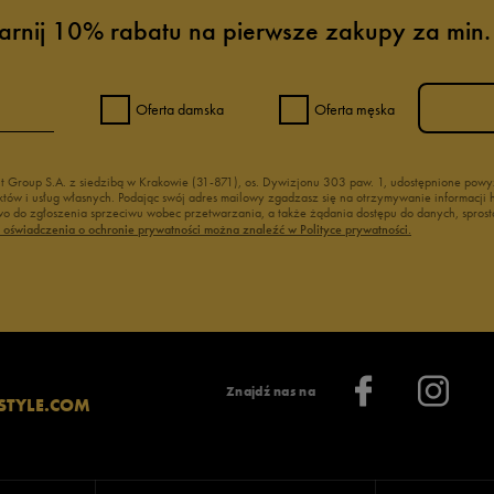
arnij 10% rabatu na pierwsze zakupy za min.
Oferta damska
Oferta męska
nt Group S.A. z siedzibą w Krakowie (31-871), os. Dywizjonu 303 paw. 1, udostępnione po
duktów i usług własnych. Podając swój adres mailowy zgadzasz się na otrzymywanie informacj
 do zgłoszenia sprzeciwu wobec przetwarzania, a także żądania dostępu do danych, sprost
ć oświadczenia o ochronie prywatności można znaleźć w Polityce prywatności.
Znajdź nas na
STYLE.COM