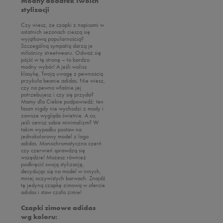
Modny dodatek Twoich
stylizacji
Czy wiesz, że czapki z napisami w
ostatnich sezonach cieszą się
wyjątkową popularnością?
Szczególną sympatią darzą je
miłośnicy streetwearu. Odważ się
pójść w tę stronę – to bardzo
modny wybór! A jeśli wolisz
klasykę, Twoją uwagę z pewnością
przykuła beanie adidas. Nie wiesz,
czy na pewno właśnie jej
potrzebujesz i czy się przyda?
Mamy dla Ciebie podpowiedź: ten
fason nigdy nie wychodzi z mody i
zawsze wygląda świetnie. A co,
jeśli cenisz sobie minimalizm? W
takim wypadku postaw na
jednokolorowy model z logo
adidas. Monochromatyczna czerń
czy czerwień sprawdzą się
wszędzie! Możesz również
podkręcić swoją stylizację,
decydując się na model w innych,
mniej oczywistych barwach. Znajdź
tę jedyną czapkę zimową w ofercie
adidas i staw czoła zimie!
Czapki zimowe adidas
wg koloru: