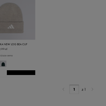
PKA NEW LOG BEA CUF
,99 zł
niższa cena
z
1