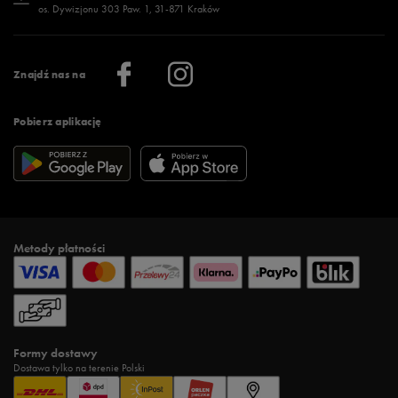
os. Dywizjonu 303 Paw. 1, 31-871 Kraków
Więcej >
Klub 50 style
Regulamin sklepu 50 style
Praca
Regulamin aplikacji 50 style
Informacje o firmie
Więcej regulaminów >
Znajdź nas na
Pobierz aplikację
Metody płatności
Formy dostawy
Dostawa tylko na terenie Polski