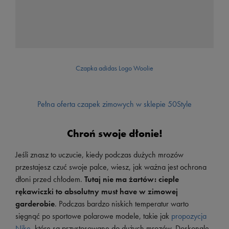
Czapka adidas Logo Woolie
Pełna oferta czapek zimowych w sklepie 50Style
Chroń swoje dłonie!
Jeśli znasz to uczucie, kiedy podczas dużych mrozów
przestajesz czuć swoje palce, wiesz, jak ważna jest ochrona
dłoni przed chłodem.
Tutaj nie ma żartów: ciepłe
rękawiczki to absolutny must have w zimowej
garderobie
. Podczas bardzo niskich temperatur warto
sięgnąć po sportowe polarowe modele, takie jak
propozycja
Nike
, które są przystosowane do dużych mrozów. Doskonale