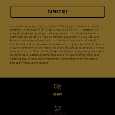
ZAPISZ SIĘ
Administratorem danych osobowych jest Marketing Investment Group S.A. z
siedzibą w Krakowie (31-871), os. Dywizjonu 303 paw. 1, udostępnione
powyżej dane będą przetwarzane w prawnie uzasadnionym interesie
administratora, za który uważa się marketing produktów i usług własnych.
Podając swój adres mailowy zgadzasz się na otrzymywanie informacji
handlowych. Podanie danych jest dobrowolne, aczkolwiek niezbędne w celu
otrzymywania newslettera. Każdy ma prawo do zgłoszenia sprzeciwu wobec
przetwarzania, a także żądania dostępu do danych, sprostowania, usunięcia
lub ograniczenia przetwarzania oraz prawo wniesienia skargi do organu
nadzorczego.
Pełną treść oświadczenia o ochronie prywatności można
znaleźć w Polityce prywatności.
CHAT