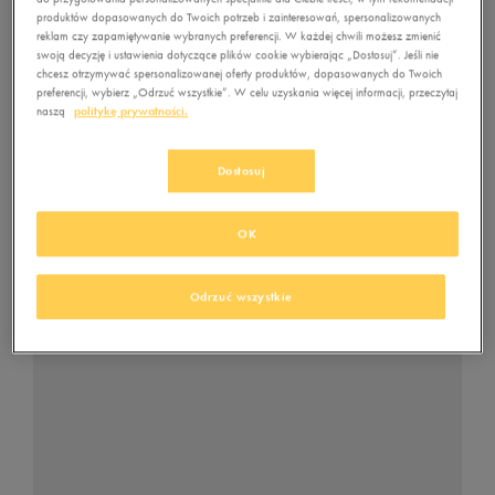
pomponami, takie jak chociażby
Feewear Ambert
czy
adidas
produktów dopasowanych do Twoich potrzeb i zainteresowań, spersonalizowanych
reklam czy zapamiętywanie wybranych preferencji. W każdej chwili możesz zmienić
Linear Woolie
, potrafią podkręcić każdą zimową stylówkę!
swoją decyzję i ustawienia dotyczące plików cookie wybierając „Dostosuj”. Jeśli nie
chcesz otrzymywać spersonalizowanej oferty produktów, dopasowanych do Twoich
preferencji, wybierz „Odrzuć wszystkie”. W celu uzyskania więcej informacji, przeczytaj
naszą
politykę prywatności.
Dostosuj
OK
Odrzuć wszystkie