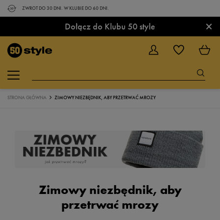
ZWROT DO 30 DNI. W KLUBIE DO 60 DNI.
×
Dołącz do Klubu 50 style
STRONA GŁÓWNA
ZIMOWY NIEZBĘDNIK, ABY PRZETRWAĆ MROZY
Zimowy niezbędnik, aby
przetrwać mrozy