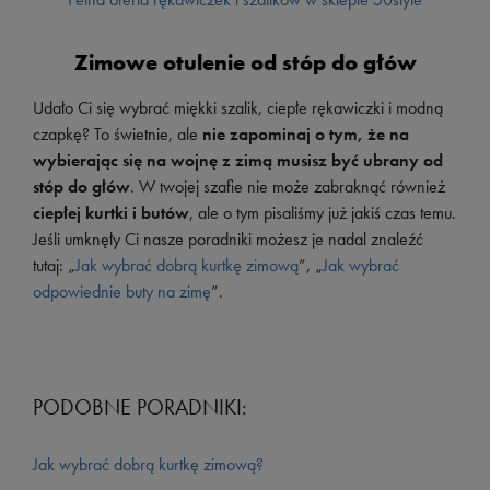
Zimowe otulenie od stóp do głów
Udało Ci się wybrać miękki szalik, ciepłe rękawiczki i modną
czapkę? To świetnie, ale
nie zapominaj o tym, że na
wybierając się na wojnę z zimą musisz być ubrany od
stóp do głów
. W twojej szafie nie może zabraknąć również
ciepłej kurtki i butów
, ale o tym pisaliśmy już jakiś czas temu.
Jeśli umknęły Ci nasze poradniki możesz je nadal znaleźć
tutaj: „
Jak wybrać dobrą kurtkę zimową
”, „
Jak wybrać
odpowiednie buty na zimę
”.
PODOBNE PORADNIKI:
Jak wybrać dobrą kurtkę zimową?