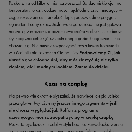
Polska zima od kilku lat nie rozpieszcza! Bardzo niskie ujemne
temperatury to dziś codzienność najchłodniejszych miesięcy w
ciągu roku. Zamiast narzekać, lepiej odpowiednio przygotuj
się na ten trudny okres. Jeśli Twoja garderoba nie jest gotowa
na walkę z mrozami, a oczami wyobraźni widzisz już siebie w
stylizacji „na cebulkę” uzupełnionej o grube śniegowce – nie
obawiaj się! Nie musisz rozpoczynać poszukiwań kominiarki,
w której nikt nie rozpozna Cię na ulicy.
Podpowiemy Ci, jak
ubrać się w chłodne dni, aby móc cieszyć się nie tylko
ciepłem, ale i modnym lookiem. Zatem do dzieła!
Czas na czapkę
Na pewno wielokrotnie słyszałeś, że najwięcej ciepła ucieka
przez głowę. My użyjemy jeszcze innego argumentu –
jeśli
nie chcesz wyglądać jak Kulfon z programu
dziecięcego, musisz zaopatrzyć się w ciepłą czapkę
.
Może to być luzacki model w stylu beanie, zawadiacka wersja
z dużym pomponem czy nawet ocieplany fullcap – byleby