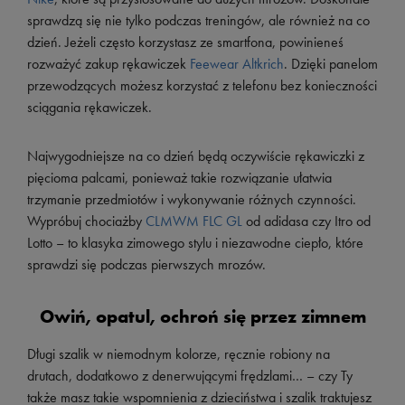
sprawdzą się nie tylko podczas treningów, ale również na co
dzień. Jeżeli często korzystasz ze smartfona, powinieneś
rozważyć zakup rękawiczek
Feewear Altkrich
. Dzięki panelom
przewodzących możesz korzystać z telefonu bez konieczności
sciągania rękawiczek.
Najwygodniejsze na co dzień będą oczywiście rękawiczki z
pięcioma palcami, ponieważ takie rozwiązanie ułatwia
trzymanie przedmiotów i wykonywanie różnych czynności.
Wypróbuj chociażby
CLMWM FLC GL
od adidasa czy Itro od
Lotto – to klasyka zimowego stylu i niezawodne ciepło, które
sprawdzi się podczas pierwszych mrozów.
Owiń, opatul, ochroń się przez zimnem
Długi szalik w niemodnym kolorze, ręcznie robiony na
drutach, dodatkowo z denerwującymi frędzlami… – czy Ty
także masz takie wspomnienia z dzieciństwa i szalik traktujesz