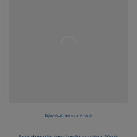
Rękawiczki Feewear Altkirch
Pełna oferta rękawiczek i szalików w sklepie 50style