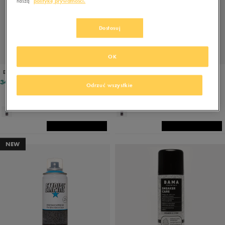
naszą
politykę prywatności.
Dostosuj
OK
EMPIRE ŚRODEK CZYSZCZĄCY CLEAN KEEPER
EMPIRE IMPREGNAT DIRT BLOCKER
34,99 zł
34,99 zł
Odrzuć wszystkie
NEW