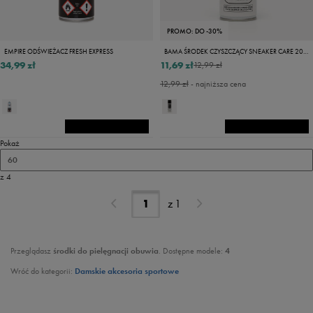
PROMO: DO -30%
EMPIRE ODŚWIEŻACZ FRESH EXPRESS
BAMA ŚRODEK CZYSZCZĄCY SNEAKER CARE 200ML
34,99 zł
11,69 zł
12,99 zł
12,99 zł
- najniższa cena
Pokaż
60
z 4
z
1
Przeglądasz
środki do pielęgnacji obuwia
. Dostępne modele:
4
Wróć do kategorii:
Damskie akcesoria sportowe