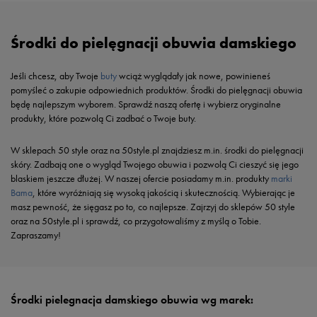
Środki do pielęgnacji obuwia damskiego
Jeśli chcesz, aby Twoje
buty
wciąż wyglądały jak nowe, powinieneś
pomyśleć o zakupie odpowiednich produktów. Środki do pielęgnacji obuwia
będę najlepszym wyborem. Sprawdź naszą ofertę i wybierz oryginalne
produkty, które pozwolą Ci zadbać o Twoje buty.
W sklepach 50 style oraz na 50style.pl znajdziesz m.in. środki do pielęgnacji
skóry. Zadbają one o wygląd Twojego obuwia i pozwolą Ci cieszyć się jego
blaskiem jeszcze dłużej. W naszej ofercie posiadamy m.in. produkty
marki
Bama
, które wyróżniają się wysoką jakością i skutecznością. Wybierając je
masz pewność, że sięgasz po to, co najlepsze. Zajrzyj do sklepów 50 style
oraz na 50style.pl i sprawdź, co przygotowaliśmy z myślą o Tobie.
Zapraszamy!
Środki pielegnacja damskiego obuwia wg marek: