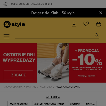
ZWROT DO 30 DNI. W KLUBIE DO 60 DNI.
×
Dołącz do Klubu 50 style
STRONA GŁÓWNA
DAMSKIE
AKCESORIA
PIELĘGNACJA OBUWIA
AKCESORIA
CZAPKI Z DASZKIEM
OKULARY PRZECIWSŁONECZNE
SKARPETKI
BIELIZNA