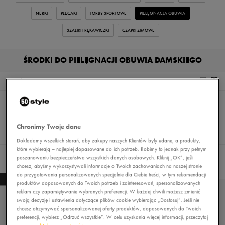
NERKI
PLECAKI
TORBY SPORTOWE
PIELĘGNACJA OBUWIA
SZALIKI I RĘKAWICZKI
CZAPKI ZIMOWE
ŚRODKI DO PIELĘGNACJI OBUWIA DAMSKIEGO
Wyniki
4
Sortuj:
FILTRUJ
REKOMENDOWANE
Pokaż
60
Chronimy Twoje dane
z 4
Dokładamy wszelkich starań, aby zakupy naszych Klientów były udane, a produkty,
które wybierają – najlepiej dopasowane do ich potrzeb. Robimy to jednak przy pełnym
poszanowaniu bezpieczeństwa wszystkich danych osobowych. Kliknij „OK”, jeśli
Nie wybrano filtrów
chcesz, abyśmy wykorzystywali informacje o Twoich zachowaniach na naszej stronie
do przygotowania personalizowanych specjalnie dla Ciebie treści, w tym rekomendacji
NEW
NEW
produktów dopasowanych do Twoich potrzeb i zainteresowań, spersonalizowanych
reklam czy zapamiętywanie wybranych preferencji. W każdej chwili możesz zmienić
swoją decyzję i ustawienia dotyczące plików cookie wybierając „Dostosuj”. Jeśli nie
chcesz otrzymywać spersonalizowanej oferty produktów, dopasowanych do Twoich
preferencji, wybierz „Odrzuć wszystkie”. W celu uzyskania więcej informacji, przeczytaj