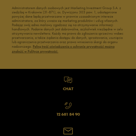
Administratorem danych osobowych jest Marketing Investment Group S.A. z
siedzibą w Krakowie (31-871), os. Dywizjonu 303 paw. 1, udostępnione
powyżej dane będą przetwarzane w prawnie uzasadnionym interesie
administratora, za który uważa się marketing produktów i usług własnych.
Podając swój adres mailowy zgadzasz się na otrzymywanie informacji
handlowych. Podanie danych jest dobrowolne, aczkolwiek niezbędne w celu
otrzymywania newslettera. Każdy ma prawo do zgłoszenia sprzeciwu wobec
przetwarzania, a także żądania dostępu do danych, sprostowania, usunięcia
lub ograniczenia przetwarzania oraz prawo wniesienia skargi do organu
nadzorczego.
Pełną treść oświadczenia o ochronie prywatności można
znaleźć w Polityce prywatności.
CHAT
12 681 84 90