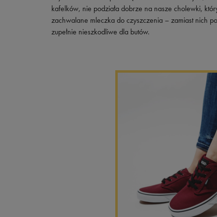
Skechers
kafelków, nie podziała dobrze na nasze cholewki, który
zachwalane mleczka do czyszczenia – zamiast nich pos
Timberland
zupełnie nieszkodliwe dla butów.
Umbro
Under Armour
Up8
U.S. Polo ASSN.
Vans