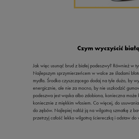
Czym wyczyścić białą
Jak więc usunąć brud z białej podeszwy? Również w t
Najlepszym sprzymierzeńcem w walce ze śladami błota,
mydła. Środka czyszczącego dodaj na tyle dużo, by wyt
energicznie, ale nie za mocno, by nie uszkodzić gumo
podeszwa jest wąska albo zdobiona, konieczna może by
koniecznie z miękkim włosiem. Co więcej, do usuwan
do zębów. Najlepiej nałóż ją na wilgotną szmatkę z ba
przetrzyj całość lekko wilgotną ściereczką i odstaw do