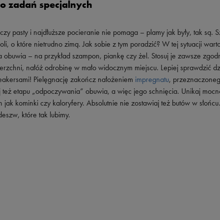
o zadań specjalnych
y pasty i najdłuższe pocieranie nie pomaga – plamy jak były, tak są. 
i, o które nietrudno zimą. Jak sobie z tym poradzić? W tej sytuacji wart
 obuwia – na przykład szampon, piankę czy żel. Stosuj je zawsze zgodn
erzchni, nałóż odrobinę w mało widocznym miejscu. Lepiej sprawdzić dz
neakersami! Pielęgnację zakończ nałożeniem
impregnatu
, przeznaczone
ijaj też etapu „odpoczywania” obuwia, a więc jego schnięcia. Unikaj mocn
 jak kominki czy kaloryfery. Absolutnie nie zostawiaj też butów w słońcu
eszw, które tak lubimy.