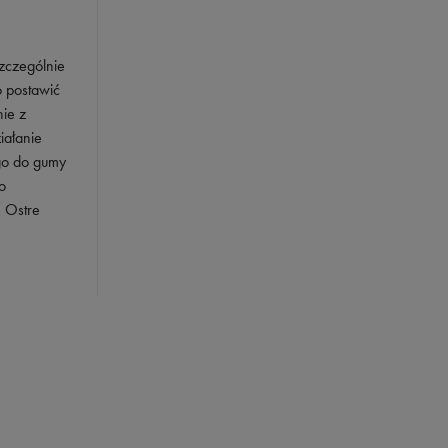
Szczególnie
o postawić
ie z
iałanie
go do gumy
o
. Ostre