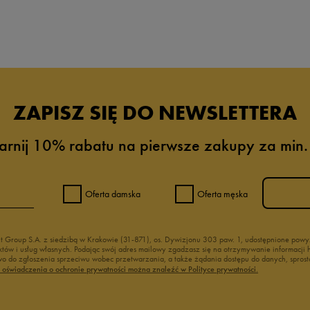
ZAPISZ SIĘ DO NEWSLETTERA
arnij 10% rabatu na pierwsze zakupy za min.
Oferta damska
Oferta męska
nt Group S.A. z siedzibą w Krakowie (31-871), os. Dywizjonu 303 paw. 1, udostępnione po
duktów i usług własnych. Podając swój adres mailowy zgadzasz się na otrzymywanie informacj
 do zgłoszenia sprzeciwu wobec przetwarzania, a także żądania dostępu do danych, sprost
ć oświadczenia o ochronie prywatności można znaleźć w Polityce prywatności.