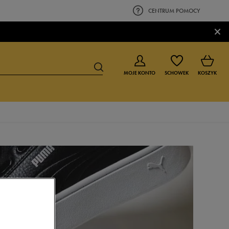
CENTRUM POMOCY
×
MOJE KONTO
SCHOWEK
KOSZYK
BUTY DLA CHŁOPCA
BUTY DLA DZIEWCZYNKI
0-4 lat
0-4 lat
4-8 lat
4-8 lat
9-16 lat
9-16 lat