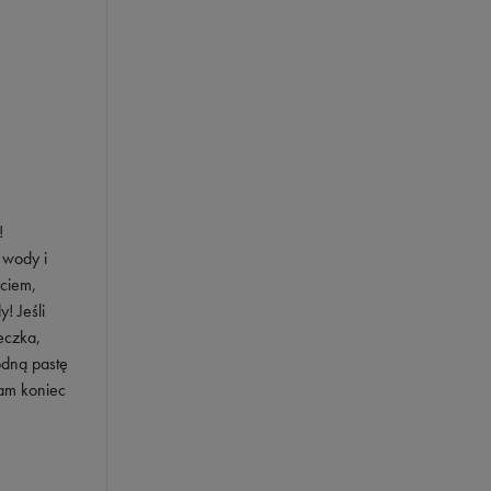
!
 wody i
uciem,
! Jeśli
eczka,
odną pastę
sam koniec