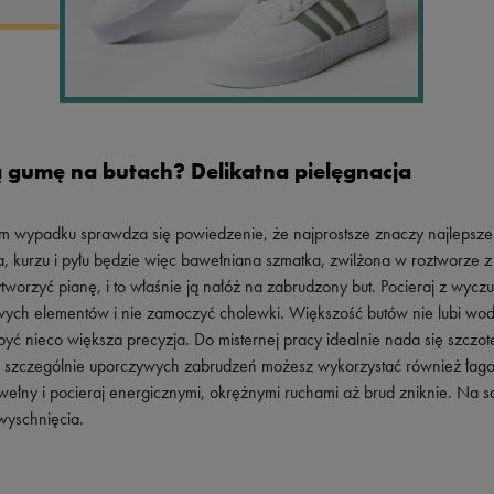
 gumę na butach? Delikatna pielęgnacja
ym wypadku sprawdza się powiedzenie, że najprostsze znaczy najlepsze
 kurzu i pyłu będzie więc bawełniana szmatka, zwilżona w roztworze z
worzyć pianę, i to właśnie ją nałóż na zabrudzony but. Pocieraj z wycz
wych elementów i nie zamoczyć cholewki. Większość butów nie lubi wody
ć nieco większa precyzja. Do misternej pracy idealnie nada się szczot
ia szczególnie uporczywych zabrudzeń możesz wykorzystać również łag
wełny i pocieraj energicznymi, okrężnymi ruchami aż brud zniknie. Na 
 wyschnięcia.