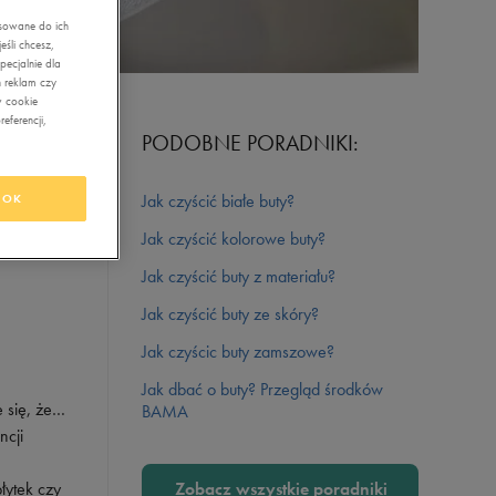
asowane do ich
śli chcesz,
ecjalnie dla
 reklam czy
w cookie
eferencji,
PODOBNE PORADNIKI:
Jak czyścić białe buty?
OK
esz, to
iej
Jak czyścić kolorowe buty?
Jak czyścić buty z materiału?
Jak czyścić buty ze skóry?
Jak czyścic buty zamszowe?
Jak dbać o buty? Przegląd środków
e się, że…
BAMA
ncji
łytek czy
Zobacz wszystkie poradniki