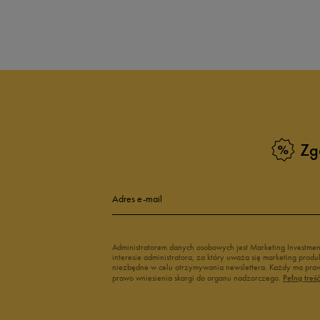
Zg
Adres e-mail
Administratorem danych osobowych jest Marketing Investme
interesie administratora, za który uważa się marketing pro
niezbędne w celu otrzymywania newslettera. Każdy ma prawo
prawo wniesienia skargi do organu nadzorczego.
Pełną treś