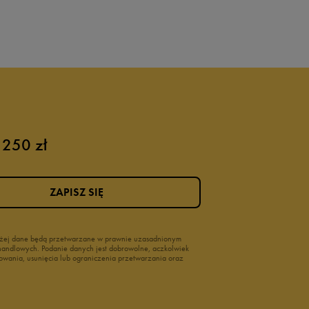
 250 zł
ZAPISZ SIĘ
wyżej dane będą przetwarzane w prawnie uzasadnionym
i handlowych. Podanie danych jest dobrowolne, aczkolwiek
owania, usunięcia lub ograniczenia przetwarzania oraz