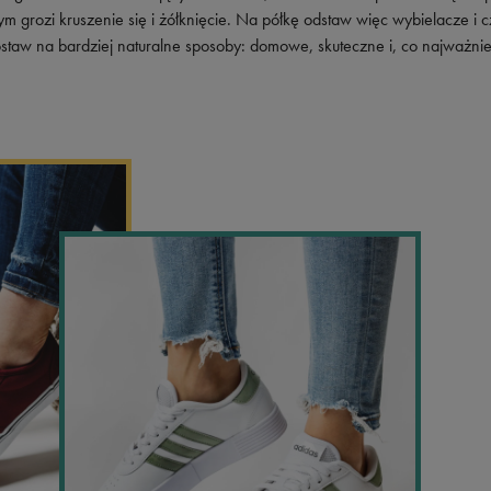
Vans
Skechers
m grozi kruszenie się i żółknięcie. Na półkę odstaw więc wybielacze i c
taw na bardziej naturalne sposoby: domowe, skuteczne i, co najważnie
Timberland
Umbro
Under Armour
Up8
U.S. Polo ASSN.
Vans