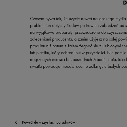
D
Czasem bywa tak, że użycie nawet najlepszego mydła cz
problem ten dotyczy śladów po trawie i zabrudzeń od sol
na wyjątkowe preparaty, przeznaczone do czyszczenia
zaleceniami producenta, a zanim użyjesz na całej powi
produktu niż potem z żalem żegnać się z ulubionymi s
lub plastiku, który ochroni but w przyszłości. Nie pom
nagrzanych miejsc i bezpośrednich źródeł ciepła, takich
światło powoduje nieodwracalne żółknięcie białych pod
Powrót do wszystkich poradników