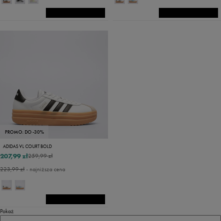
PROMO: DO -30%
ADIDAS VL COURT BOLD
207,99 zł
259,99 zł
223,99 zł
- najniższa cena
Pokaż