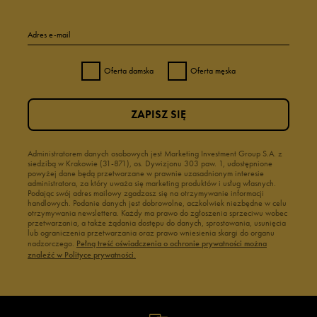
Adres e-mail
Oferta damska
Oferta męska
ZAPISZ SIĘ
Administratorem danych osobowych jest Marketing Investment Group S.A. z
siedzibą w Krakowie (31-871), os. Dywizjonu 303 paw. 1, udostępnione
powyżej dane będą przetwarzane w prawnie uzasadnionym interesie
administratora, za który uważa się marketing produktów i usług własnych.
Podając swój adres mailowy zgadzasz się na otrzymywanie informacji
handlowych. Podanie danych jest dobrowolne, aczkolwiek niezbędne w celu
otrzymywania newslettera. Każdy ma prawo do zgłoszenia sprzeciwu wobec
przetwarzania, a także żądania dostępu do danych, sprostowania, usunięcia
lub ograniczenia przetwarzania oraz prawo wniesienia skargi do organu
nadzorczego.
Pełną treść oświadczenia o ochronie prywatności można
znaleźć w Polityce prywatności.