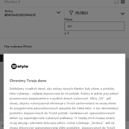
Wyników
5
Sortuj:
FILTRUJ
REKOMENDOWANE
Pokaż
60
z 5
Nie wybrano filtrów
NEW
NEW
Chronimy Twoje dane
Dokładamy wszelkich starań, aby zakupy naszych Klientów były udane, a produkty,
które wybierają – najlepiej dopasowane do ich potrzeb. Robimy to jednak przy pełnym
poszanowaniu bezpieczeństwa wszystkich danych osobowych. Kliknij „OK”, jeśli
chcesz, abyśmy wykorzystywali informacje o Twoich zachowaniach na naszej stronie
do przygotowania personalizowanych specjalnie dla Ciebie treści, w tym rekomendacji
produktów dopasowanych do Twoich potrzeb i zainteresowań, spersonalizowanych
PROMO: DO -30%
reklam czy zapamiętywanie wybranych preferencji. W każdej chwili możesz zmienić
swoją decyzję i ustawienia dotyczące plików cookie wybierając „Dostosuj”. Jeśli nie
ADIDAS VL COURT BOLD J
ADIDAS VL COURT BOLD J
chcesz otrzymywać spersonalizowanej oferty produktów, dopasowanych do Twoich