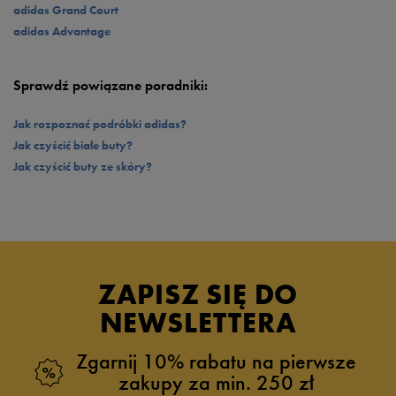
adidas Grand Court
również odsłonę z metalicznymi wstawkami, które przypadną do gustu
każdej fance błyskotek.
adidas Advantage
Sprawdź powiązane poradniki:
Jak rozpoznać podróbki adidas?
Jak czyścić białe buty?
Jak czyścić buty ze skóry?
ZAPISZ SIĘ DO
NEWSLETTERA
Zgarnij 10% rabatu na pierwsze
zakupy za min. 250 zł