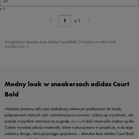
60
z 5
z
1
Przeglądasz
. Dostępne modele tych
damskie buty adidas Court Bold
sneakersów:
5
Modny look w sneakersach adidas Court
Bold
Miejskie zestawy cały czas zaskakują ciekawym podejściem do mody,
połączeniem różnych styli i otwartością na nowości. Lubisz się wyróżniać, ale
przede wszystkim stawiasz na wygodę
obuwia
? Jeśli niezwykle ważne są dla
Ciebie wysokiej jakości materiały, które wykorzystano w projekcie, a do tego
ciekawy design, który przyciąga spojrzenia – damskie buty adidas Court Bold