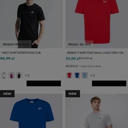
PRODUKT SPECJALNY
PROMO: DO -30%
NIKE T-SHIRT SPORTSWEAR CLUB
REEBOK T-SHIRT CODY SMALL LOGO CREW NECK SS TEE
98,99 zł
35,00 zł
99,99 zł
40,00 zł
- najniższa cena
+ 2
+ 2
NEW
NEW