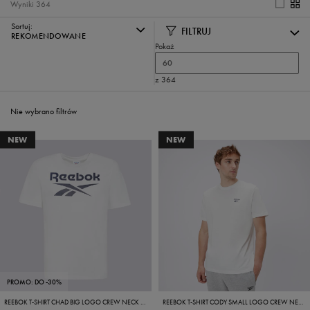
Wyniki
364
Sortuj:
FILTRUJ
REKOMENDOWANE
Pokaż
60
z 364
Nie wybrano filtrów
NEW
NEW
PROMO: DO -30%
REEBOK T-SHIRT CHAD BIG LOGO CREW NECK SS TEE
REEBOK T-SHIRT CODY SMALL LOGO CREW NECK