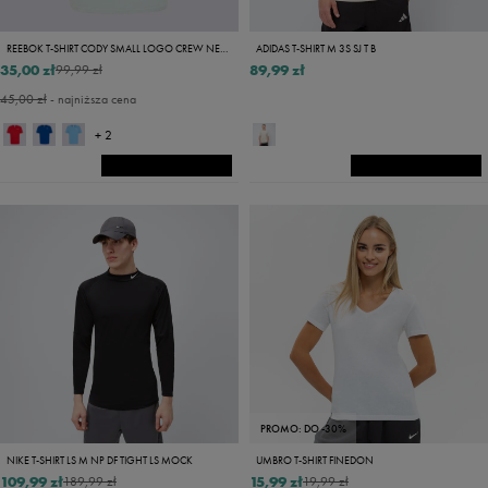
REEBOK T-SHIRT CODY SMALL LOGO CREW NECK SS TEE
ADIDAS T-SHIRT M 3S SJ T B
35,00 zł
89,99 zł
99,99 zł
45,00 zł
- najniższa cena
+ 2
PROMO: DO -30%
NIKE T-SHIRT LS M NP DF TIGHT LS MOCK
UMBRO T-SHIRT FINEDON
109,99 zł
15,99 zł
189,99 zł
19,99 zł