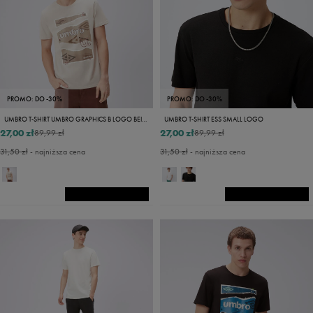
PROMO: DO -30%
PROMO: DO -30%
UMBRO T-SHIRT UMBRO GRAPHICS B LOGO BEIGE
UMBRO T-SHIRT ESS SMALL LOGO
27,00 zł
27,00 zł
89,99 zł
89,99 zł
31,50 zł
- najniższa cena
31,50 zł
- najniższa cena