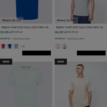
PROMO: DO -30%
PROMO: DO -30%
REEBOK T-SHIRT CODY SMALL LOGO CREW NECK SS TEE
REEBOK T-SHIRT CODY SMALL LOGO CREW NECK
35,00 zł
36,00 zł
99,99 zł
119,99 zł
45,00 zł
- najniższa cena
42,00 zł
- najniższa cena
+ 2
NEW
NEW