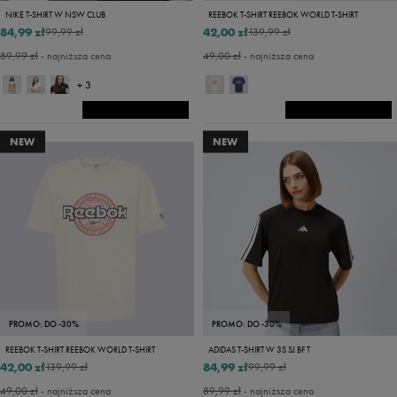
NIKE T-SHIRT W NSW CLUB
REEBOK T-SHIRT REEBOK WORLD T-SHIRT
84,99 zł
42,00 zł
99,99 zł
139,99 zł
89,99 zł
- najniższa cena
49,00 zł
- najniższa cena
+ 3
NEW
NEW
PROMO: DO -30%
PROMO: DO -30%
REEBOK T-SHIRT REEBOK WORLD T-SHIRT
ADIDAS T-SHIRT W 3S SJ BF T
42,00 zł
84,99 zł
139,99 zł
99,99 zł
49,00 zł
- najniższa cena
89,99 zł
- najniższa cena