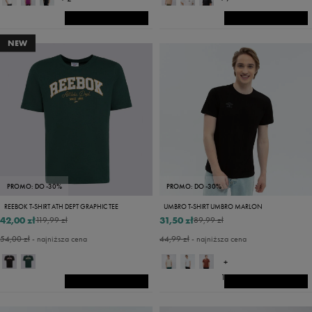
NEW
PROMO: DO -30%
PROMO: DO -30%
REEBOK T-SHIRT ATH DEPT GRAPHIC TEE
UMBRO T-SHIRT UMBRO MARLON
42,00 zł
31,50 zł
119,99 zł
89,99 zł
54,00 zł
- najniższa cena
44,99 zł
- najniższa cena
+
14