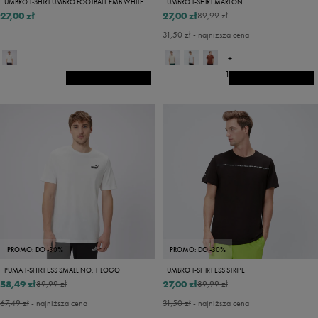
UMBRO T-SHIRT UMBRO FOOTBALL EMB WHITE
UMBRO T-SHIRT MARLON
27,00 zł
27,00 zł
89,99 zł
31,50 zł
- najniższa cena
+
14
PROMO: DO -30%
PROMO: DO -30%
PUMA T-SHIRT ESS SMALL NO. 1 LOGO
UMBRO T-SHIRT ESS STRIPE
58,49 zł
27,00 zł
89,99 zł
89,99 zł
67,49 zł
- najniższa cena
31,50 zł
- najniższa cena