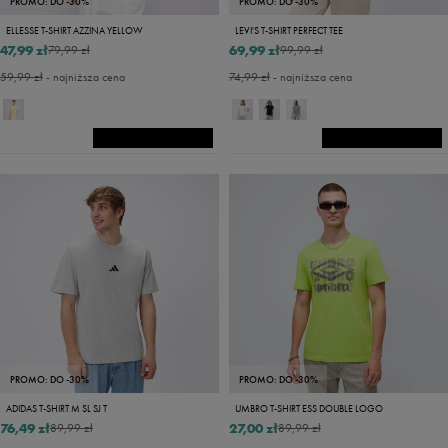
PROMO: DO -30%
PROMO: DO -30%
ELLESSE T-SHIRT AZZINA YELLOW
LEVI'S T-SHIRT PERFECT TEE
47,99 zł
69,99 zł
79,99 zł
99,99 zł
59,99 zł
- najniższa cena
74,99 zł
- najniższa cena
PROMO: DO -30%
PROMO: DO -30%
ADIDAS T-SHIRT M SL SJ T
UMBRO T-SHIRT ESS DOUBLE LOGO
76,49 zł
27,00 zł
89,99 zł
89,99 zł