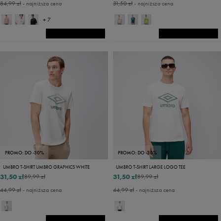
84,99 zł
- najniższa cena
31,50 zł
- najniższa cena
+ 7
PROMO: DO -30%
PROMO: DO -30%
UMBRO T-SHIRT UMBRO GRAPHICS WHITE
UMBRO T-SHIRT LARGE LOGO TEE
31,50 zł
31,50 zł
89,99 zł
89,99 zł
44,99 zł
- najniższa cena
44,99 zł
- najniższa cena