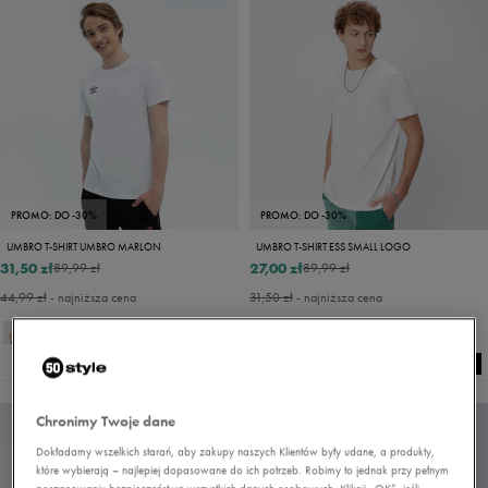
PROMO: DO -30%
PROMO: DO -30%
UMBRO T-SHIRT UMBRO MARLON
UMBRO T-SHIRT ESS SMALL LOGO
31,50 zł
27,00 zł
89,99 zł
89,99 zł
44,99 zł
- najniższa cena
31,50 zł
- najniższa cena
+
14
NEW
Chronimy Twoje dane
Dokładamy wszelkich starań, aby zakupy naszych Klientów były udane, a produkty,
które wybierają – najlepiej dopasowane do ich potrzeb. Robimy to jednak przy pełnym