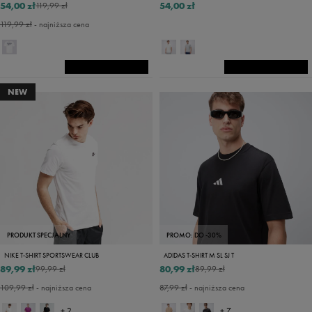
54,00 zł
54,00 zł
119,99 zł
119,99 zł
- najniższa cena
NEW
PRODUKT SPECJALNY
PROMO: DO -30%
NIKE T-SHIRT SPORTSWEAR CLUB
ADIDAS T-SHIRT M SL SJ T
89,99 zł
80,99 zł
99,99 zł
89,99 zł
109,99 zł
- najniższa cena
87,99 zł
- najniższa cena
+ 2
+ 7