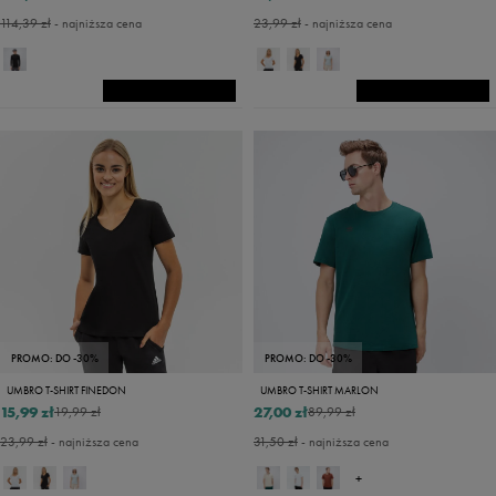
114,39 zł
- najniższa cena
23,99 zł
- najniższa cena
PROMO: DO -30%
PROMO: DO -30%
UMBRO T-SHIRT FINEDON
UMBRO T-SHIRT MARLON
15,99 zł
27,00 zł
19,99 zł
89,99 zł
23,99 zł
- najniższa cena
31,50 zł
- najniższa cena
+