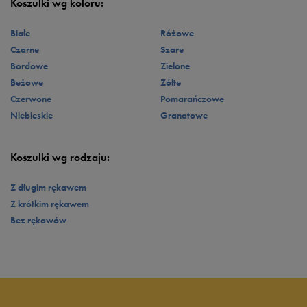
przypadnie Ci do gustu.
Koszulki wg koloru:
Białe
Różowe
Czarne
Szare
Bordowe
Zielone
Beżowe
Zółte
Czerwone
Pomarańczowe
Niebieskie
Granatowe
Koszulki wg rodzaju:
Z długim rękawem
Z krótkim rękawem
Bez rękawów