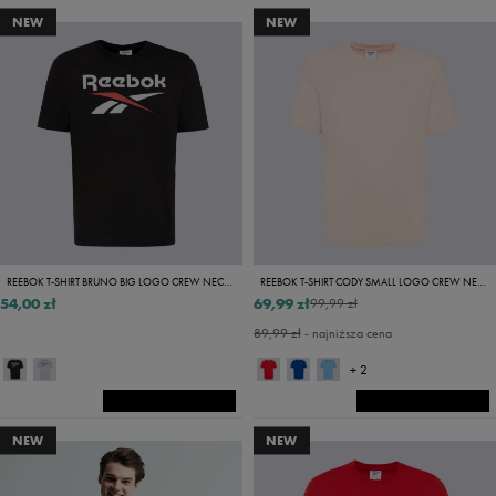
NEW
NEW
REEBOK T-SHIRT BRUNO BIG LOGO CREW NECK SS TEE
REEBOK T-SHIRT CODY SMALL LOGO CREW NECK SS TEE
54,00 zł
69,99 zł
99,99 zł
89,99 zł
- najniższa cena
+ 2
NEW
NEW