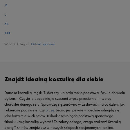
M
L
XL
XXL
Wróć do kategorii:
Odzież sportowa
Znajdź idealną koszulkę dla siebie
Damska koszulka, męski T-shirt czy juniorski top to podstawa. Pasuje do wielu
stylizacji. Często je uzupełnia, a czasami wręcz przeciwnie – tworzy
charakter danego setu. Sprawdzą się zarówno w zestawach na co dzień, jak
i ubierane pod sweter czy
bluzę
. Jedno jest pewne – idealnie odnajdą się
jako baza miejskich setów. Jednak często będą podstawą sportowego
fitlooku. Jaką koszulkę wybrać? To zależy od tego, czego szukasz! Szeroką
ofertę T-shirtów znajdziesz w naszych sklepach stacjonarnych i online.