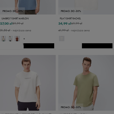
PROMO: DO -30%
PROMO: DO -30%
UMBRO T-SHIRT MARLON
FILA T-SHIRT RACHEL
27,00 zł
34,99 zł
89,99 zł
69,99 zł
31,50 zł
- najniższa cena
41,99 zł
- najniższa cena
+
14
PROMO: DO -30%