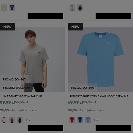
NEW
NEW
PROMO: DO -30%
PRODUKT SPECJALNY
PROMO: DO -30%
NIKE T-SHIRT SPORTSWEAR CLUB
REEBOK T-SHIRT CODY SMALL LOGO CREW NECK SS TEE
89,99 zł
69,99 zł
99,99 zł
99,99 zł
99,99 zł
- najniższa cena
89,99 zł
- najniższa cena
+ 2
+ 2