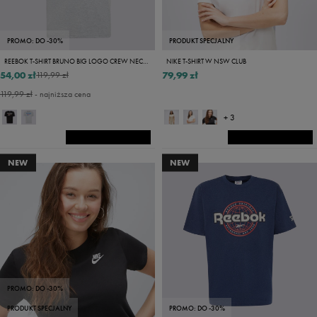
PROMO: DO -30%
PRODUKT SPECJALNY
REEBOK T-SHIRT BRUNO BIG LOGO CREW NECK SS TEE
NIKE T-SHIRT W NSW CLUB
54,00 zł
79,99 zł
119,99 zł
119,99 zł
- najniższa cena
+ 3
NEW
NEW
PROMO: DO -30%
PRODUKT SPECJALNY
PROMO: DO -30%