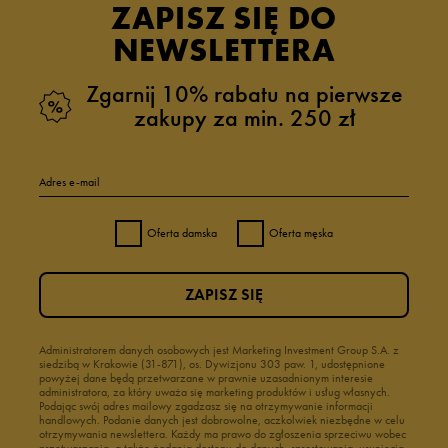
ZAPISZ SIĘ DO
NEWSLETTERA
Zgarnij 10% rabatu na pierwsze
zakupy za min. 250 zł
Adres e-mail
Oferta damska
Oferta męska
ZAPISZ SIĘ
Administratorem danych osobowych jest Marketing Investment Group S.A. z
siedzibą w Krakowie (31-871), os. Dywizjonu 303 paw. 1, udostępnione
powyżej dane będą przetwarzane w prawnie uzasadnionym interesie
administratora, za który uważa się marketing produktów i usług własnych.
Podając swój adres mailowy zgadzasz się na otrzymywanie informacji
handlowych. Podanie danych jest dobrowolne, aczkolwiek niezbędne w celu
otrzymywania newslettera. Każdy ma prawo do zgłoszenia sprzeciwu wobec