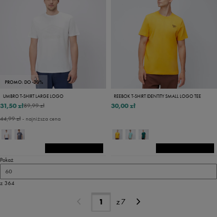
PROMO: DO -30%
UMBRO T-SHIRT LARGE LOGO
REEBOK T-SHIRT IDENTITY SMALL LOGO TEE
31,50 zł
30,00 zł
89,99 zł
44,99 zł
- najniższa cena
Pokaż
60
z 364
z
7