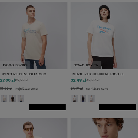
PROMO: DO -30%
PROMO: DO -30%
UMBRO T-SHIRT ESS LINEAR LOGO
REEBOK T-SHIRT IDENTITY BIG LOGO TEE
27,00 zł
32,49 zł
89,99 zł
49,99 zł
31,50 zł
- najniższa cena
37,49 zł
- najniższa cena