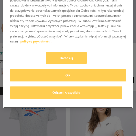
poszanowaniu bezpieczeństwa wszystkich danych osobowych. Kliknij „OK”, jeśli
chcesz, abyśmy wykorzystywali informacje o Twoich zachowaniach na naszej stronie
do przygotowania personalizowanych specjalnie dla Ciebie treści, w tym rekomendacji
produktów dopasowanych do Twoich potrzeb i zainteresowań, spersonalizowanych
reklam czy zapamiętywanie wybranych preferencji. W każdej chwili możesz zmienić
swoją decyzję i ustawienia dotyczące plików cookie wybierając „Dostosuj”. Jeśli nie
chcesz otrzymywać spersonalizowanej oferty produktów, dopasowanych do Twoich
preferencji, wybierz „Odrzuć wszystkie”. W celu uzyskania więcej informacji, przeczytaj
PROMO: DO -30%
PROMO: DO -30%
naszą
politykę prywatności.
ADIDAS T-SHIRT M SL SJ T
REEBOK T-SHIRT ATH DEPT GRAPHIC TEE
71,99 zł
42,00 zł
89,99 zł
119,99 zł
Dostosuj
79,99 zł
- najniższa cena
54,00 zł
- najniższa cena
+ 7
OK
NEW
NEW
Odrzuć wszystkie