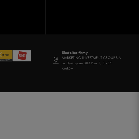
Siedziba firmy
MARKETING INVESTMENT GROUP S.A.
os. Dywizjonu 303 Paw. 1, 31-871
Kraków