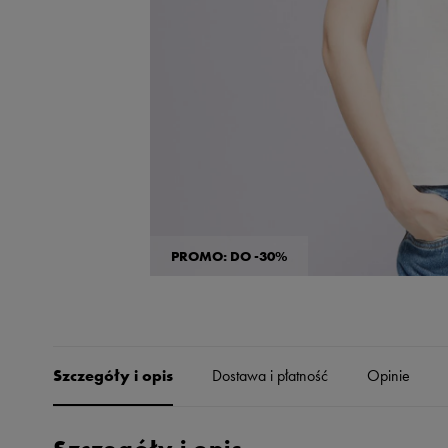
Skechers
Timberland
Umbro
Under Armour
Up8
U.S. Polo ASSN.
Vans
PROMO: DO -30%
Szczegóły i opis
Dostawa i płatność
Opinie