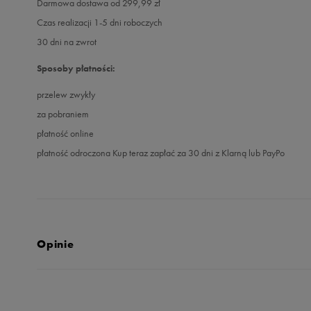
Darmowa dostawa od 299,99 zł
Czas realizacji 1-5 dni roboczych
30 dni na zwrot
Sposoby płatności:
przelew zwykły
za pobraniem
płatność online
płatność odroczona Kup teraz zapłać za 30 dni z Klarną lub PayPo
Opinie
Produkt nie posia