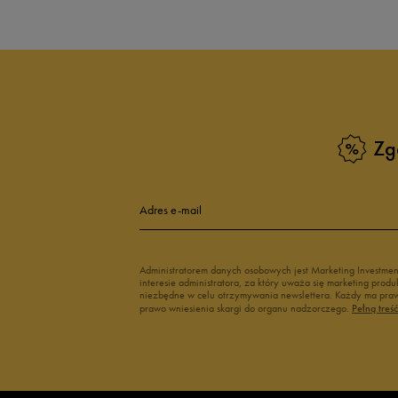
Zg
Adres e-mail
Administratorem danych osobowych jest Marketing Investme
interesie administratora, za który uważa się marketing pro
niezbędne w celu otrzymywania newslettera. Każdy ma prawo
prawo wniesienia skargi do organu nadzorczego.
Pełną treś