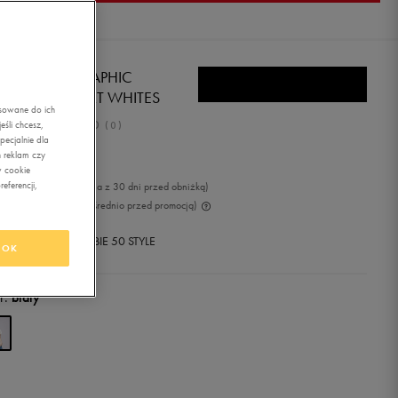
I'S T-SHIRT GRAPHIC
HENTIC TSHIRT WHITES
asowane do ich
0.0
śli chcesz,
(
0
)
ecjalnie dla
,99
zł
z Vat
 reklam czy
w cookie
eferencji,
9
zł
-5%
(najniższa cena z 30 dni przed obniżką)
9
zł
-10%
(cena bezpośrednio przed promocją)
+ 450 PKT W
KLUBIE 50 STYLE
OK
r:
biały