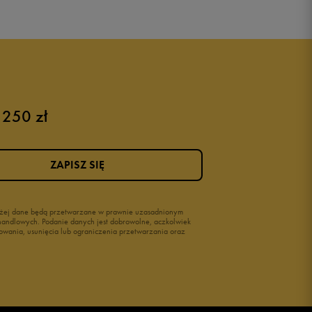
 250 zł
ZAPISZ SIĘ
wyżej dane będą przetwarzane w prawnie uzasadnionym
i handlowych. Podanie danych jest dobrowolne, aczkolwiek
owania, usunięcia lub ograniczenia przetwarzania oraz