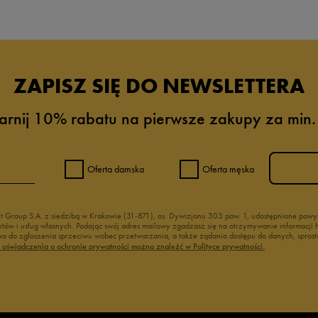
ZAPISZ SIĘ DO NEWSLETTERA
arnij 10% rabatu na pierwsze zakupy za min.
Oferta damska
Oferta męska
nt Group S.A. z siedzibą w Krakowie (31-871), os. Dywizjonu 303 paw. 1, udostępnione po
duktów i usług własnych. Podając swój adres mailowy zgadzasz się na otrzymywanie informacj
 do zgłoszenia sprzeciwu wobec przetwarzania, a także żądania dostępu do danych, sprost
ć oświadczenia o ochronie prywatności można znaleźć w Polityce prywatności.