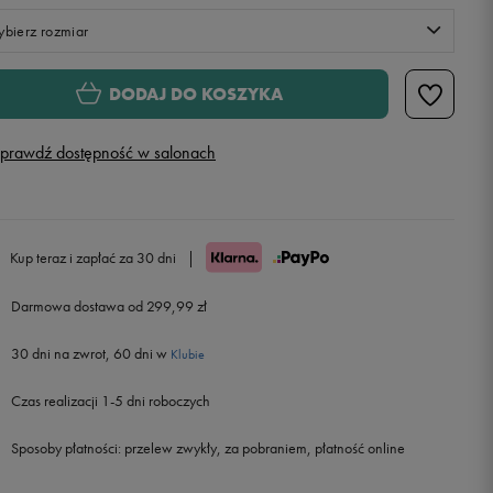
bierz rozmiar
XS
Powiadom o dostępności
DODAJ DO KOSZYKA
S
prawdź dostępność w salonach
M
L
Powiadom o dostępności
Kup teraz i zapłać za 30 dni
|
Darmowa dostawa od 299,99 zł
30 dni na zwrot, 60 dni w
Klubie
Czas realizacji 1-5 dni roboczych
Sposoby płatności:
przelew zwykły, za pobraniem, płatność online