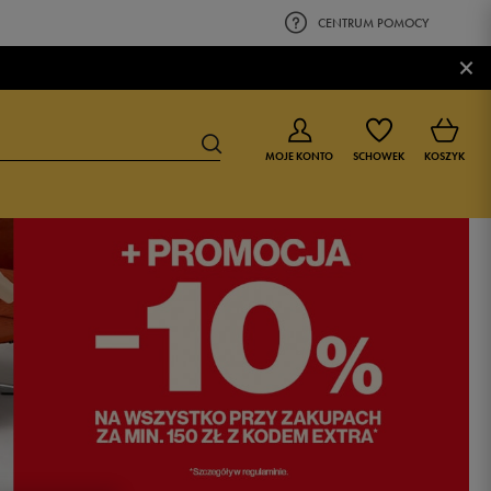
CENTRUM POMOCY
×
MOJE KONTO
SCHOWEK
KOSZYK
BUTY DLA CHŁOPCA
BUTY DLA DZIEWCZYNKI
0-4 lat
0-4 lat
4-8 lat
4-8 lat
9-16 lat
9-16 lat