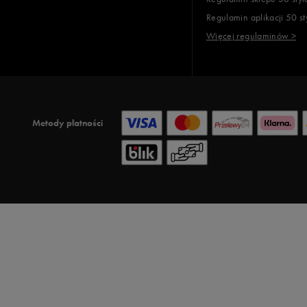
Regulamin aplikacji 50 st
Więcej regulaminów >
Metody płatności