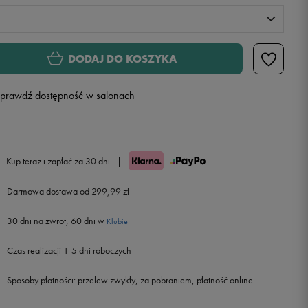
S
Powiadom o dostępności
DODAJ DO KOSZYKA
M
prawdź dostępność w salonach
L
Powiadom o dostępności
XL
Powiadom o dostępności
Kup teraz i zapłać za 30 dni
|
Darmowa dostawa od 299,99 zł
XXL
Powiadom o dostępności
30 dni na zwrot, 60 dni w
Klubie
Czas realizacji 1-5 dni roboczych
Sposoby płatności:
przelew zwykły, za pobraniem, płatność online