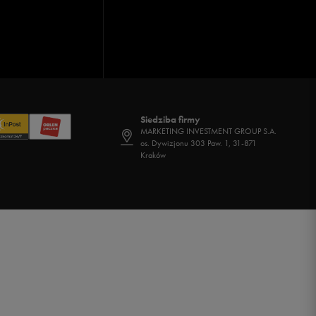
Siedziba firmy
MARKETING INVESTMENT GROUP S.A.
os. Dywizjonu 303 Paw. 1, 31-871
Kraków