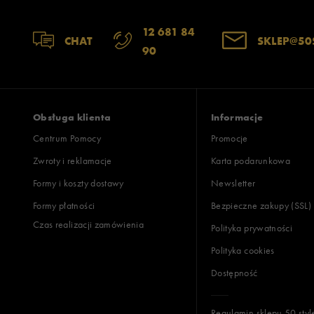
Zgodność z rozmiarem
Liczba głosów
12 681 84
CHAT
SKLEP@50
90
zaniżony
zgodny
zawyż
Szerokość
Liczba głosów
wąski
standardowy
szer
Obsługa klienta
Informacje
Centrum Pomocy
Promocje
Zwroty i reklamacje
Karta podarunkowa
Jak zbieramy opinie?
Formy i koszty dostawy
Newsletter
Formy płatności
Bezpieczne zakupy (SSL)
Opinie k
Czas realizacji zamówienia
Polityka prywatności
Polityka cookies
Dostępność
Regulamin sklepu 50 styl