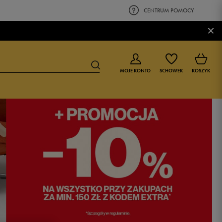
CENTRUM POMOCY
×
MOJE KONTO
SCHOWEK
KOSZYK
BUTY DLA CHŁOPCA
BUTY DLA DZIEWCZYNKI
0-4 lat
0-4 lat
4-8 lat
4-8 lat
9-16 lat
9-16 lat