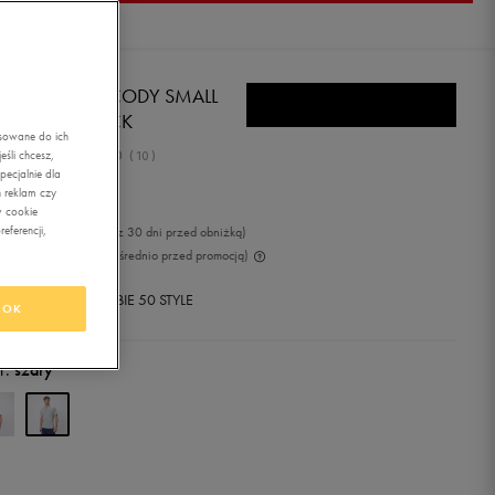
BOK T-SHIRT CODY SMALL
GO CREW NECK
asowane do ich
5.0
śli chcesz,
(
10
)
ecjalnie dla
,00
zł
z Vat
 reklam czy
w cookie
eferencji,
-14%
(najniższa cena z 30 dni przed obniżką)
99
zł
-70%
(cena bezpośrednio przed promocją)
+ 600 PKT W
KLUBIE 50 STYLE
OK
r:
szary