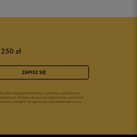
 250 zł
ZAPISZ SIĘ
wyżej dane będą przetwarzane w prawnie uzasadnionym
i handlowych. Podanie danych jest dobrowolne, aczkolwiek
owania, usunięcia lub ograniczenia przetwarzania oraz