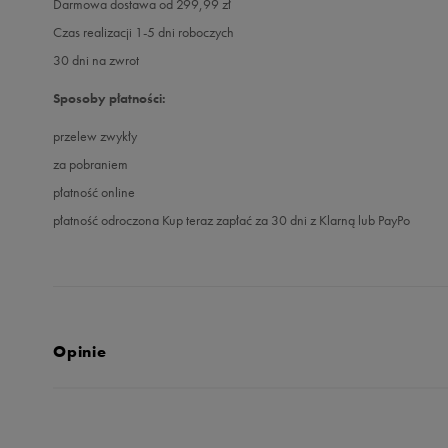
Darmowa dostawa od 299,99 zł
Czas realizacji 1-5 dni roboczych
30 dni na zwrot
Sposoby płatności:
przelew zwykły
za pobraniem
płatność online
płatność odroczona Kup teraz zapłać za 30 dni z Klarną lub PayPo
Opinie
5.0