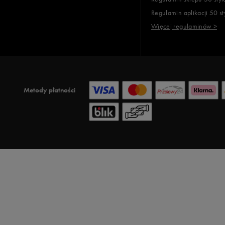
Regulamin aplikacji 50 st
Więcej regulaminów >
Metody płatności