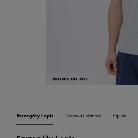
Skechers
Timberland
Umbro
Under Armour
Up8
U.S. Polo ASSN.
Vans
PROMO: DO -30%
Szczegóły i opis
Dostawa i płatność
Opinie