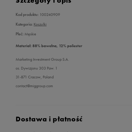
Szczegóły i opis
Kod produktu:
100240909
Kategoria:
Koszulki
Płeć:
Męskie
Materiał: 88% bawełna, 12% poliester
Marketing Investment Group S.A.
os. Dywizjonu 303 Paw. 1
31-871 Cracow, Poland
contact@miggroup.com
Dostawa i płatność