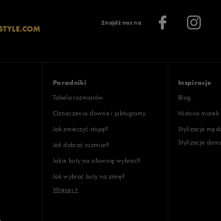
: 5
Znajdź nas na
STYLE.COM
ony
: 5
oki
Poradniki
Inspiracje
Tabela rozmiarów
Blog
Oznaczenia słowne i piktogramy
Historia marek
Jak zmierzyć stopę?
Stylizacje męsk
Stylizacje dam
Jak dobrać rozmiar?
lientów
Jakie buty na siłownię wybrać?
Jak wybrać buty na zimę?
Wyczyść
Szukaj
Więcej >
e