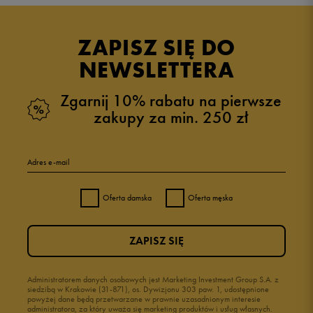
5.0
opinii klientów
187
z całego okresu
ZAPISZ SIĘ DO
zebranych i zweryfikowanych przez
NEWSLETTERA
Zgarnij 10% rabatu na pierwsze
zakupy za min. 250 zł
5
96%
Adres e-mail
4
4%
Oferta damska
Oferta męska
3
0%
ZAPISZ SIĘ
2
0%
1
Administratorem danych osobowych jest Marketing Investment Group S.A. z
0%
siedzibą w Krakowie (31-871), os. Dywizjonu 303 paw. 1, udostępnione
powyżej dane będą przetwarzane w prawnie uzasadnionym interesie
administratora, za który uważa się marketing produktów i usług własnych.