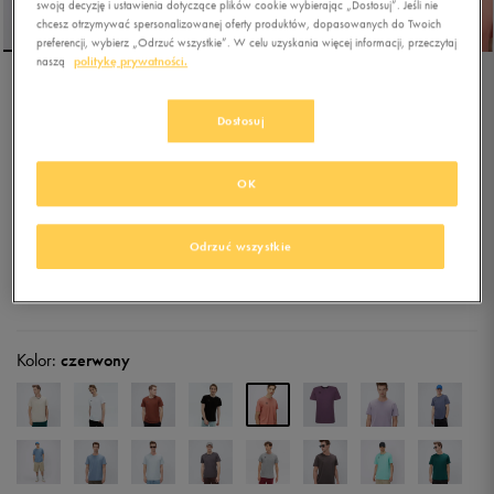
swoją decyzję i ustawienia dotyczące plików cookie wybierając „Dostosuj”. Jeśli nie
chcesz otrzymywać spersonalizowanej oferty produktów, dopasowanych do Twoich
preferencji, wybierz „Odrzuć wszystkie”. W celu uzyskania więcej informacji, przeczytaj
naszą
politykę prywatności.
UMBRO T SHIRT MARLON
Dostosuj
5.0
(
187
)
OK
19,99
zł
z Vat
22,49
zł
-11%
(najniższa cena z 30 dni przed obniżką)
Odrzuć wszystkie
79,99
zł
-75%
(cena początkowa)
+ 100 PKT W
KLUBIE 50 STYLE
Kolor:
czerwony