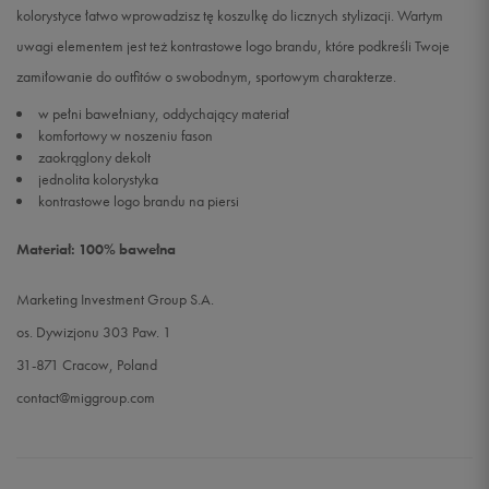
kolorystyce łatwo wprowadzisz tę koszulkę do licznych stylizacji. Wartym
uwagi elementem jest też kontrastowe logo brandu, które podkreśli Twoje
zamiłowanie do outfitów o swobodnym, sportowym charakterze.
w pełni bawełniany, oddychający materiał
komfortowy w noszeniu fason
zaokrąglony dekolt
jednolita kolorystyka
kontrastowe logo brandu na piersi
Materiał: 100% bawełna
Marketing Investment Group S.A.
os. Dywizjonu 303 Paw. 1
31-871 Cracow, Poland
contact@miggroup.com