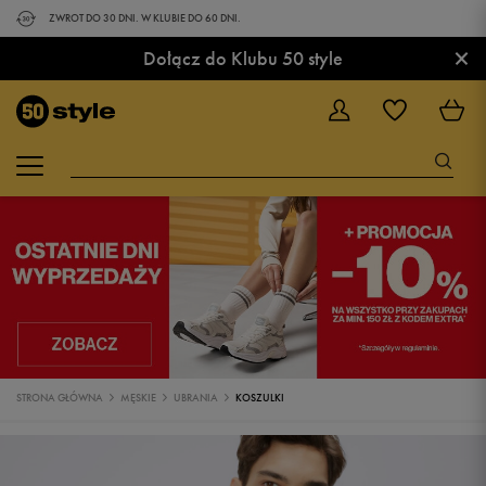
ZWROT DO 30 DNI. W KLUBIE DO 60 DNI.
×
Dołącz do Klubu 50 style
STRONA GŁÓWNA
MĘSKIE
UBRANIA
KOSZULKI