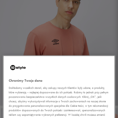
Chronimy Twoje dane
Dokładamy wszelkich starań, aby zakupy naszych Klientów były udane, a produkty,
które wybierają – najlepiej dopasowane do ich potrzeb. Robimy to jednak przy pełnym
poszanowaniu bezpieczeństwa wszystkich danych osobowych. Kliknij „OK”, jeśli
1/5
chcesz, abyśmy wykorzystywali informacje o Twoich zachowaniach na naszej stronie
do przygotowania personalizowanych specjalnie dla Ciebie treści, w tym rekomendacji
produktów dopasowanych do Twoich potrzeb i zainteresowań, spersonalizowanych
reklam czy zapamiętywanie wybranych preferencji. W każdej chwili możesz zmienić