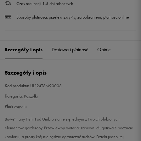
Czas realizacji 1-5 dni roboczych
Sposoby płatności:
przelew zwykły, za pobraniem, płatność online
Szczegóły i opis
Dostawa i płatność
Opinie
Szczegóły i opis
Kod produktu:
UL124TSM90008
Kategoria:
Koszulki
Płeć:
Męskie
Bawełniany T-shirt od Umbro stanie się jednym z Twoich ulubionych
elementów garderoby. Przewiewny materiał zapewni długotrwałe poczucie
komfortu, a prosty krój nie będzie ograniczać ruchów. Dzięki jednolitej