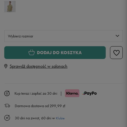
Wybierz rozmiar
S
DODAJ DO KOSZYKA
Sprawdź dostępność w salonach
M
L
Powiadom o dostępności
Kup teraz i zapłać za 30 dni
|
XL
Powiadom o dostępności
Darmowa dostawa od 299,99 zł
XXL
Powiadom o dostępności
30 dni na zwrot, 60 dni w
Klubie