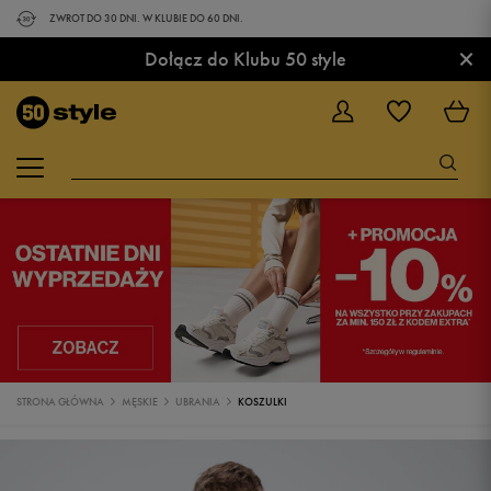
ZWROT DO 30 DNI. W KLUBIE DO 60 DNI.
×
Dołącz do Klubu 50 style
STRONA GŁÓWNA
MĘSKIE
UBRANIA
KOSZULKI