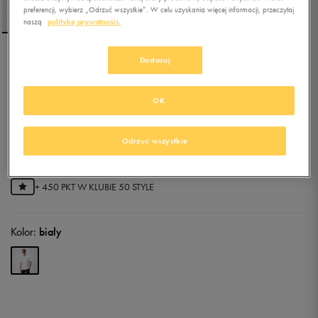
preferencji, wybierz „Odrzuć wszystkie”. W celu uzyskania więcej informacji, przeczytaj
naszą
politykę prywatności.
Dostosuj
UMBRO T-SHIRT
FOOTBALL CLUB
OK
5.0
(
4
)
27,00
zł
z Vat
Odrzuć wszystkie
31,5
zł
-14%
(najniższa cena z 30 dni przed obniżką)
89,99
zł
-70%
(cena początkowa)
+ 450 PKT W
KLUBIE 50 STYLE
Kolor:
biały