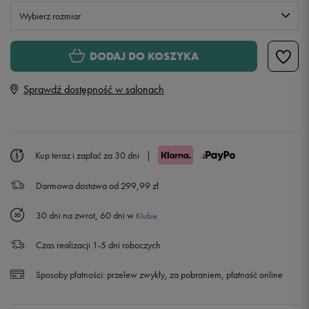
Wybierz rozmiar
S
DODAJ DO KOSZYKA
Sprawdź dostępność w salonach
M
L
Kup teraz i zapłać za 30 dni
|
XL
Darmowa dostawa od 299,99 zł
XXL
30 dni na zwrot, 60 dni w
Klubie
Czas realizacji 1-5 dni roboczych
Sposoby płatności:
przelew zwykły, za pobraniem, płatność online