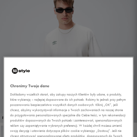
Chronimy Twoje dane
Dokładamy wszelkich starań, aby zakupy naszych Klientów były udane, a produkty,
które wybierają – najlepiej dopasowane do ich potrzeb. Robimy to jednak przy pełnym
poszanowaniu bezpieczeństwa wszystkich danych osobowych. Kliknij „OK”, jeśli
chcesz, abyśmy wykorzystywali informacje o Twoich zachowaniach na naszej stronie
do przygotowania personalizowanych specjalnie dla Ciebie treści, w tym rekomendacji
1/4
PROMO: DO -30%
produktów dopasowanych do Twoich potrzeb i zainteresowań, spersonalizowanych
reklam czy zapamiętywanie wybranych preferencji. W każdej chwili możesz zmienić
swoją decyzję i ustawienia dotyczące plików cookie wybierając „Dostosuj”. Jeśli nie
chcesz otrzymywać spersonalizowanej oferty produktów, dopasowanych do Twoich