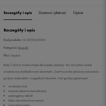
Szczegóły i opis
Dostawa i płatność
Opinie
Szczegóły i opis
Kod produktu:
UL125TSM05001
Kategoria:
Koszulki
Płeć:
Męskie
Biały T-shirt to świetna baza dla każdej stylizacji. Ten od Umbro został
urozmaicony footballowymi akcentami. Zachwyca też jakością wykonania -
grubym materiałem i wygodnym fasonem. Noś go bez ograniczeń.
swobodny krój
mięsista dzianina bawełniana
zaokrąglony dekolt
lekko obniżona linia ramion
jasna kolorystyka