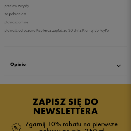
przelew zwykły
za pobraniem
płatność online
płatność odroczona Kup teraz zapłać za 30 dni z Klarną lub PayPo
Opinie
5.0
opinii klientów
4
z całego okresu
ZAPISZ SIĘ DO
zebranych i zweryfikowanych przez
NEWSLETTERA
Zgarnij 10% rabatu na pierwsze
zakupy za min. 250 zł