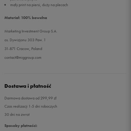
mały print na piersi, duży na plecach
Materiał: 100% bawełna
Marketing Investment Group S.A.
os. Dywizjonu 303 Paw. 1
31-871 Cracow, Poland
contact@miggroup.com
Dostawa i płatność
Darmowa dostawa od 299,99 zł
Czas realizacji 1-5 dni roboczych
30 dni na zwrot
Sposoby płatności: