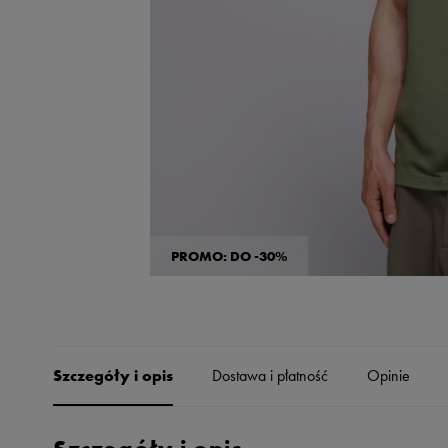
Skechers
Timberland
Umbro
Under Armour
Up8
U.S. Polo ASSN.
Vans
PROMO: DO -30%
Szczegóły i opis
Dostawa i płatność
Opinie