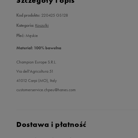
Szczegóły i opis
Kod produktu:
220425 GS128
Kategoria:
Koszulki
Płeć:
Męskie
Materiał: 100% bawełna
Champion Europe S.R.L.
Via dell'Agricoltura 51
41012 Carpi (MO), Italy
customerservice.chpeu@hanes.com
Dostawa i płatność