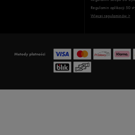
Regulamin aplikacji 50 st
Więcej regulaminów >
Metody płatności