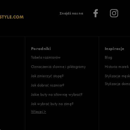
Znajdź nas na
STYLE.COM
lientów
Poradniki
Inspiracje
Wyczyść
Szukaj
Tabela rozmiarów
Blog
Oznaczenia słowne i piktogramy
Historia marek
Jak zmierzyć stopę?
Stylizacje męsk
Stylizacje dam
Jak dobrać rozmiar?
Jakie buty na siłownię wybrać?
Jak wybrać buty na zimę?
Więcej >
e