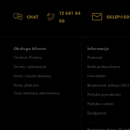
12 681 84
Jak zbieramy opinie?
CHAT
SKLEP@50
90
Opinie k
Obsługa klienta
Informacje
Centrum Pomocy
Promocje
Zwroty i reklamacje
Karta podarunkowa
Formy i koszty dostawy
Newsletter
Formy płatności
Bezpieczne zakupy (SSL)
Czas realizacji zamówienia
Polityka prywatności
Polityka cookies
Dostępność
Regulamin sklepu 50 styl