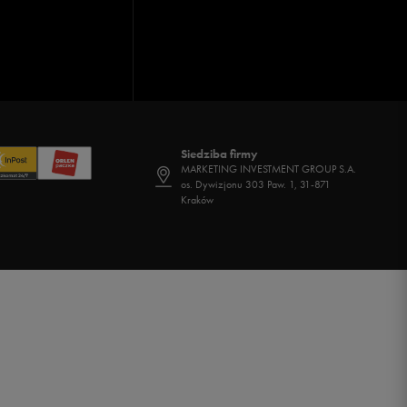
Siedziba firmy
MARKETING INVESTMENT GROUP S.A.
os. Dywizjonu 303 Paw. 1, 31-871
Kraków