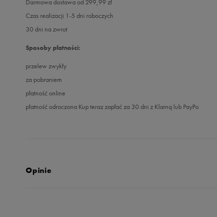
Darmowa dostawa od 299,99 zł
Czas realizacji 1-5 dni roboczych
30 dni na zwrot
Sposoby płatności:
przelew zwykły
za pobraniem
płatność online
płatność odroczona Kup teraz zapłać za 30 dni z Klarną lub PayPo
Opinie
5.0