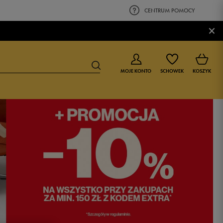
CENTRUM POMOCY
×
MOJE KONTO
SCHOWEK
KOSZYK
BUTY DLA CHŁOPCA
BUTY DLA DZIEWCZYNKI
0-4 lat
0-4 lat
4-8 lat
4-8 lat
9-16 lat
9-16 lat