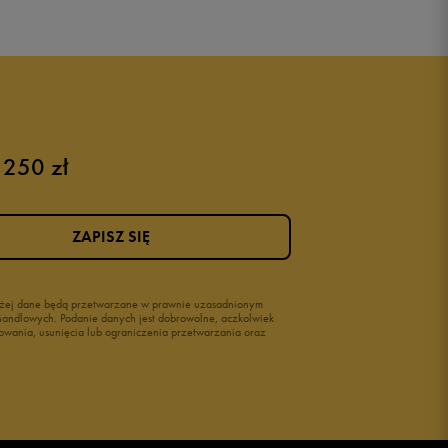
 250 zł
ZAPISZ SIĘ
wyżej dane będą przetwarzane w prawnie uzasadnionym
i handlowych. Podanie danych jest dobrowolne, aczkolwiek
owania, usunięcia lub ograniczenia przetwarzania oraz