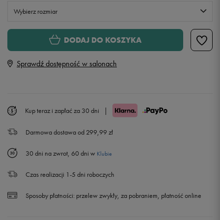
Wybierz rozmiar
S
DODAJ DO KOSZYKA
Sprawdź dostępność w salonach
M
L
Kup teraz i zapłać za 30 dni
|
XL
Darmowa dostawa od 299,99 zł
30 dni na zwrot, 60 dni w
Klubie
Czas realizacji 1-5 dni roboczych
Sposoby płatności:
przelew zwykły, za pobraniem, płatność online