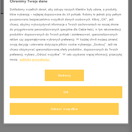
Chronimy Twoje dane
Dokładamy wszelkich starań, aby zakupy naszych Klientów były udane, a produkty,
które wybierają – najlepiej dopasowane do ich potrzeb. Robimy to jednak przy pełnym
poszanowaniu bezpieczeństwa wszystkich danych osobowych. Kliknij „OK”, jeśli
chcesz, abyśmy wykorzystywali informacje o Twoich zachowaniach na naszej stronie
NIKE T-SHIRT
do przygotowania personalizowanych specjalnie dla Ciebie treści, w tym rekomendacji
SPORTSWEAR CLUB
produktów dopasowanych do Twoich potrzeb i zainteresowań, spersonalizowanych
reklam czy zapamiętywanie wybranych preferencji. W każdej chwili możesz zmienić
swoją decyzję i ustawienia dotyczące plików cookie wybierając „Dostosuj”. Jeśli nie
5.0
(
396
)
chcesz otrzymywać spersonalizowanej oferty produktów, dopasowanych do Twoich
67,99
zł
z Vat
preferencji, wybierz „Odrzuć wszystkie”. W celu uzyskania więcej informacji, przeczytaj
naszą
politykę prywatności.
79,99
zł
-15%
(najniższa cena z 30 dni przed obniżką)
79,99
zł
-15%
(cena bezpośrednio przed promocją)
Dostosuj
+ 400 PKT W
KLUBIE 50 STYLE
OK
Kolor:
żółty
Odrzuć wszystkie