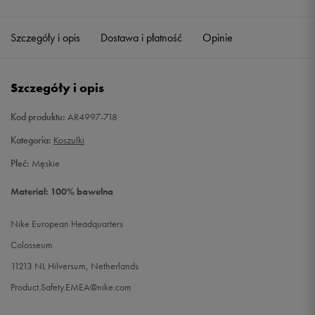
Szczegóły i opis
Dostawa i płatność
Opinie
Szczegóły i opis
Kod produktu:
AR4997-718
Kategoria:
Koszulki
Płeć:
Męskie
Materiał: 100% bawełna
Nike European Headquarters
Colosseum
11213 NL Hilversum, Netherlands
Product.Safety.EMEA@nike.com