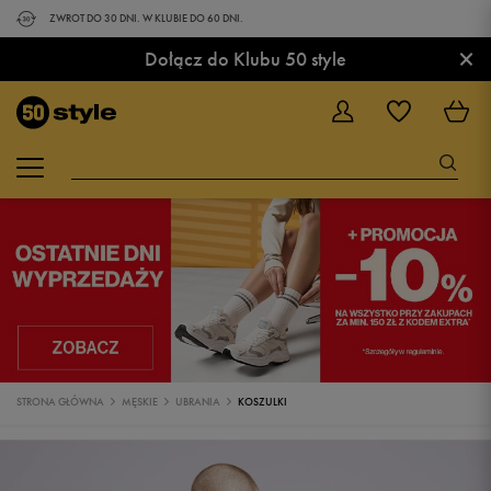
ZWROT DO 30 DNI. W KLUBIE DO 60 DNI.
×
Dołącz do Klubu 50 style
STRONA GŁÓWNA
MĘSKIE
UBRANIA
KOSZULKI