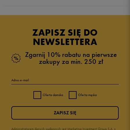
5.0
opinii klientów
396
z całego okresu
ZAPISZ SIĘ DO
zebranych i zweryfikowanych przez
NEWSLETTERA
Zgarnij 10% rabatu na pierwsze
zakupy za min. 250 zł
5
98%
Adres e-mail
4
1%
Oferta damska
Oferta męska
3
0%
ZAPISZ SIĘ
2
0%
1
Administratorem danych osobowych jest Marketing Investment Group S.A. z
0%