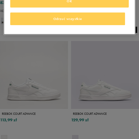
OK
87,99 zł
117,00 zł
109,99 zł
259,99 zł
103,99 zł
- najniższa cena
168,99 zł
- najniższa cena
Odrzuć wszystkie
REEBOK COURT ADVANCE
REEBOK COURT ADVANCE
113,99 zł
129,99 zł