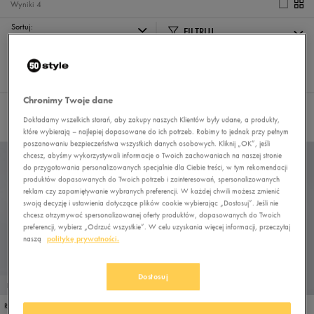
Wyniki
4
Sortuj:
FILTRUJ
REKOMENDOWANE
Pokaż
60
z 4
Chronimy Twoje dane
Nie wybrano filtrów
Dokładamy wszelkich starań, aby zakupy naszych Klientów były udane, a produkty,
które wybierają – najlepiej dopasowane do ich potrzeb. Robimy to jednak przy pełnym
poszanowaniu bezpieczeństwa wszystkich danych osobowych. Kliknij „OK”, jeśli
chcesz, abyśmy wykorzystywali informacje o Twoich zachowaniach na naszej stronie
do przygotowania personalizowanych specjalnie dla Ciebie treści, w tym rekomendacji
produktów dopasowanych do Twoich potrzeb i zainteresowań, spersonalizowanych
reklam czy zapamiętywanie wybranych preferencji. W każdej chwili możesz zmienić
swoją decyzję i ustawienia dotyczące plików cookie wybierając „Dostosuj”. Jeśli nie
chcesz otrzymywać spersonalizowanej oferty produktów, dopasowanych do Twoich
preferencji, wybierz „Odrzuć wszystkie”. W celu uzyskania więcej informacji, przeczytaj
naszą
politykę prywatności.
Dostosuj
PROMO: DO -30%
PROMO: DO -30%
REEBOK COURT ADVANCE
REEBOK COURT ADVANCE