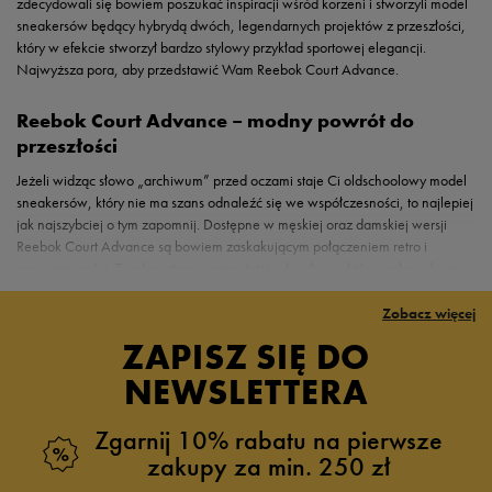
zdecydowali się bowiem poszukać inspiracji wśród korzeni i stworzyli model
sneakersów będący hybrydą dwóch, legendarnych projektów z przeszłości,
który w efekcie stworzył bardzo stylowy przykład sportowej elegancji.
Najwyższa pora, aby przedstawić Wam Reebok Court Advance.
Reebok Court Advance – modny powrót do
przeszłości
Jeżeli widząc słowo „archiwum” przed oczami staje Ci oldschoolowy model
sneakersów, który nie ma szans odnaleźć się we współczesności, to najlepiej
jak najszybciej o tym zapomnij. Dostępne w męskiej oraz damskiej wersji
Reebok Court Advance są bowiem zaskakującym połączeniem retro i
nowoczesności. Z jednej strony mamy tutaj sylwetkę, w której gołym okiem
Oryginalne produkty Reebok? Sprawdzaj na bieżąco
można zauważyć elementy zaczerpnięte z modelu Club C 85 i Club C
Białe, czarne oraz granatowe sneakersy Reebok Court Adavance to
Revenge, z drugiej natomiast najnowocześniejsze rozwiązania wpływające
zaledwie niewielki ułamek naszej kolekcji. W sklepie 50style znajdziesz
Zobacz więcej
ofertę 50style!
na zwiększony komfort użytkowania obuwia. Wierzch niskoprofilowego
bowiem znacznie więcej propozycji od tego sportowego giganta, który na
ZAPISZ SIĘ DO
modelu wykonany jest z wysokiej jakości powlekanej skóry naturalnej, która
bieżąco obserwuje trendy i przemyca je w swoich modelach ubrań, butów,
wraz z upływem czasu bynajmniej nie traci na swoim estetycznym
akcesoriów i dodatków. Zdecydowanie warto się im przyjrzeć podczas
NEWSLETTERA
wyglądzie, a dodatkowo idealnie układa się na stopach. Niepodrażniający
najbliższych zakupów!
skóry i otulający miękkością środek to z kolei zasługa wyściełanego
Zgarnij 10% rabatu na pierwsze
materiałem tekstylnym wnętrza, które dodatkowo wspiera zapewniająca
zakupy za min. 250 zł
właściwe dopasowanie oraz antybakteryjną ochronę wkładka OrthoLite®.
Możesz więc zapomnieć o wszelakiego typu otarciach, bąblach czy