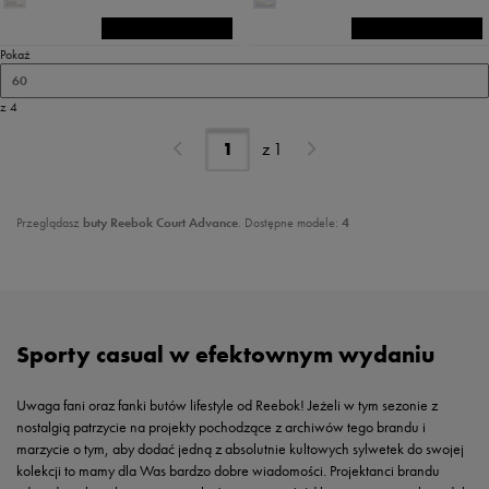
Pokaż
60
z 4
z
1
Przeglądasz
buty Reebok Court Advance
. Dostępne modele:
4
Sporty casual w efektownym wydaniu
Uwaga fani oraz fanki butów lifestyle od Reebok! Jeżeli w tym sezonie z
nostalgią patrzycie na projekty pochodzące z archiwów tego brandu i
marzycie o tym, aby dodać jedną z absolutnie kultowych sylwetek do swojej
kolekcji to mamy dla Was bardzo dobre wiadomości. Projektanci brandu