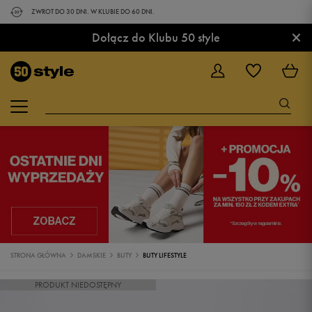
ZWROT DO 30 DNI. W KLUBIE DO 60 DNI.
×
Dołącz do Klubu 50 style
STRONA GŁÓWNA
DAMSKIE
BUTY
BUTY LIFESTYLE
PRODUKT NIEDOSTĘPNY