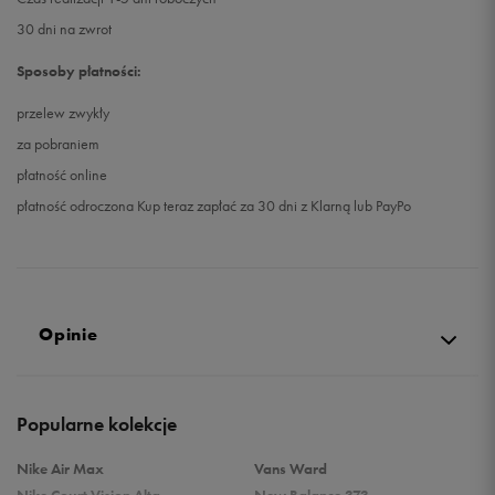
30 dni na zwrot
Sposoby płatności:
przelew zwykły
za pobraniem
płatność online
płatność odroczona Kup teraz zapłać za 30 dni z Klarną lub PayPo
Opinie
5.0
Popularne kolekcje
opinii klientów
37
z całego okresu
Nike Air Max
Vans Ward
zebranych i zweryfikowanych przez