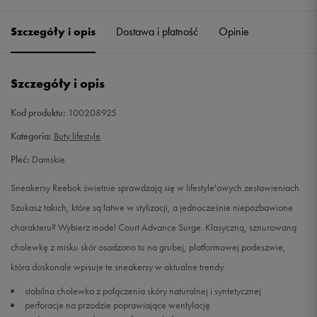
37
Powiadom o dostępności
Szczegóły i opis
Dostawa i płatność
Opinie
37,5
Powiadom o dostępności
Szczegóły i opis
38
Powiadom o dostępności
Kod produktu:
100208925
38,5
Powiadom o dostępności
Kategoria:
Buty lifestyle
Płeć:
Damskie
39
Powiadom o dostępności
Sneakersy Reebok świetnie sprawdzają się w lifestyle'owych zestawieniach.
40
Powiadom o dostępności
Szukasz takich, które są łatwe w stylizacji, a jednocześnie niepozbawione
charakteru? Wybierz model Court Advance Surge. Klasyczną, sznurowaną
41
Powiadom o dostępności
cholewkę z misku skór osadzono tu na grubej, platformowej podeszwie,
która doskonale wpisuje te sneakersy w aktualne trendy.
stabilna cholewka z połączenia skóry naturalnej i syntetycznej
perforacje na przodzie poprawiające wentylację