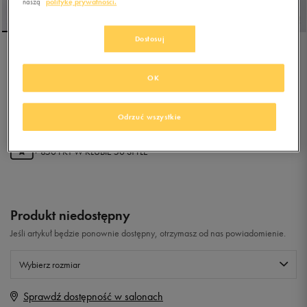
naszą
politykę prywatności.
Dostosuj
REEBOK COURT ADVANCE
SURGE
OK
5.0
(
37
)
Odrzuć wszystkie
169,99
zł
z Vat
+ 850 PKT W
KLUBIE 50 STYLE
Produkt niedostępny
Jeśli artykuł będzie ponownie dostępny, otrzymasz od nas powiadomienie.
Wybierz rozmiar
Sprawdź dostępność w salonach
Rozmiary EU
Rozmiary US