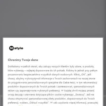
Chronimy Twoje dane
Dokładamy wszelkich starań, aby zakupy naszych Klientów były udane, a produkty,
które wybierają – najlepiej dopasowane do ich potrzeb. Robimy to jednak przy pełnym
poszanowaniu bezpieczeństwa wszystkich danych osobowych. Kliknij „OK”, jeśli
chcesz, abyśmy wykorzystywali informacje o Twoich zachowaniach na naszej stronie
do przygotowania personalizowanych specjalnie dla Ciebie treści, w tym rekomendacji
produktów dopasowanych do Twoich potrzeb i zainteresowań, spersonalizowanych
1/6
reklam czy zapamiętywanie wybranych preferencji. W każdej chwili możesz zmienić
swoją decyzję i ustawienia dotyczące plików cookie wybierając „Dostosuj”. Jeśli nie
chcesz otrzymywać spersonalizowanej oferty produktów, dopasowanych do Twoich
preferencji, wybierz „Odrzuć wszystkie”. W celu uzyskania więcej informacji, przeczytaj