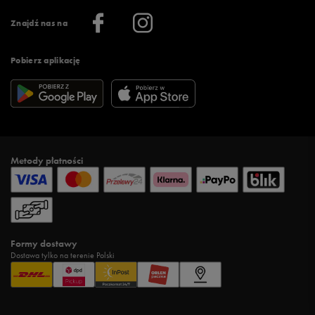
Informacje o firmie
Więcej regulaminów >
Znajdź nas na
Pobierz aplikację
Metody płatności
Formy dostawy
Dostawa tylko na terenie Polski