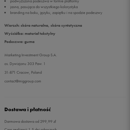
podwyższona podeszwa w formie platformy
jasna, pasująca do wszystkiego kolorystyka
branding na boku, języku, zapiętku i na spodzie podeszwy
Wierzch: skóra naturalna, skóra syntetyczna
Wyściółka: materiał tekstylny
Podeszwa: guma
Marketing Investment Group S.A.
os. Dywizjonu 303 Paw. 1
31-871 Cracow, Poland
contact@miggroup.com
Dostawa i płatność
Darmowa dostawa od 299,99 zł
Czas realizacji 1-5 dni roboczych