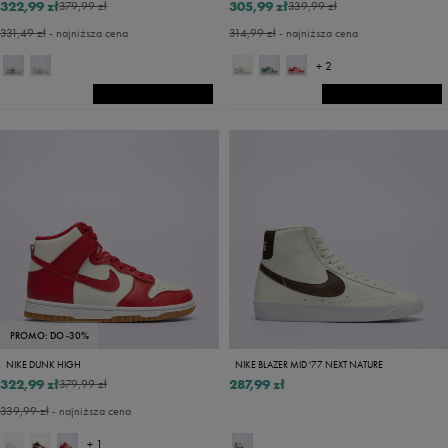
322,99 zł
305,99 zł
379,99 zł
339,99 zł
331,49 zł
- najniższa cena
314,99 zł
- najniższa cena
+ 2
PROMO: DO -30%
NIKE DUNK HIGH
NIKE BLAZER MID '77 NEXT NATURE
322,99 zł
287,99 zł
379,99 zł
339,99 zł
- najniższa cena
+ 1