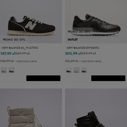
PROMO: DO -30%
PROMO: DO -30%
OUTLET
NEW BALANCE ML_WL373V2
NEW BALANCE GW500V2
187,49 zł
203,99 zł
249,99 zł
239,99 zł
194,99 zł
- najniższa cena
212,49 zł
- najniższa cena