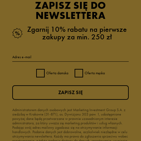
ZAPISZ SIĘ DO
NEWSLETTERA
Zgarnij 10% rabatu na pierwsze
zakupy za min. 250 zł
Adres e-mail
Oferta damska
Oferta męska
ZAPISZ SIĘ
Administratorem danych osobowych jest Marketing Investment Group S.A. z
siedzibą w Krakowie (31-871), os. Dywizjonu 303 paw. 1, udostępnione
powyżej dane będą przetwarzane w prawnie uzasadnionym interesie
administratora, za który uważa się marketing produktów i usług własnych.
Podając swój adres mailowy zgadzasz się na otrzymywanie informacji
handlowych. Podanie danych jest dobrowolne, aczkolwiek niezbędne w celu
otrzymywania newslettera. Każdy ma prawo do zgłoszenia sprzeciwu wobec
przetwarzania, a także żądania dostępu do danych, sprostowania, usunięcia