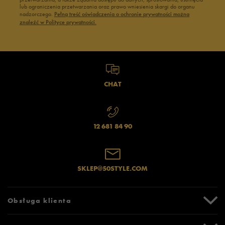
lub ograniczenia przetwarzania oraz prawo wniesienia skargi do organu
nadzorczego.
Pełną treść oświadczenia o ochronie prywatności można
znaleźć w Polityce prywatności.
CHAT
12 681 84 90
SKLEP@50STYLE.COM
Obsługa klienta
Centrum Pomocy