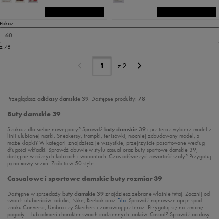
Pokaż
60
z 78
z
2
Przeglądasz
adidasy damskie 39
. Dostępne produkty:
78
Buty damskie 39
Szukasz dla siebie nowej pary? Sprawdź
buty damskie 39
i już teraz wybierz model z
linii ulubionej marki. Sneakersy, trampki, tenisówki, mocniej zabudowany model, a
może klapki? W kategorii znajdziesz je wszystkie, przejrzyście posortowane według
długości wkładki. Sprawdź obuwie w stylu casual oraz buty sportowe damskie 39,
dostępne w różnych kolorach i wariantach. Czas odświeżyć zawartość szafy? Przygotuj
ją na nowy sezon. Zrób to w 50 style.
Casualowe i sportowe damskie buty rozmiar 39
Dostępne w sprzedaży
buty damskie 39
znajdziesz zebrane właśnie tutaj. Zacznij od
swoich ulubieńców: adidas, Nike, Reebok oraz
Fila
. Sprawdź najnowsze opcje spod
znaku Converse, Umbro czy Skechers i zamawiaj już teraz. Przygotuj się na zmianę
pogody – lub odmień charakter swoich codziennych looków. Casual? Sprawdź adidasy