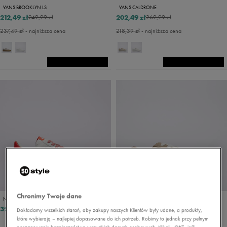
VANS BROOKLYN LS
VANS CALDRONE
212,49 zł
202,49 zł
249,99 zł
269,99 zł
237,49 zł
- najniższa cena
218,39 zł
- najniższa cena
PROMO: DO -30%
Chronimy Twoje dane
NIKE W AIR FORCE 1 '07 NEXT NATURE
VANS CALDRONE
323,99 zł
202,49 zł
269,99 zł
Dokładamy wszelkich starań, aby zakupy naszych Klientów były udane, a produkty,
które wybierają – najlepiej dopasowane do ich potrzeb. Robimy to jednak przy pełnym
218,39 zł
- najniższa cena