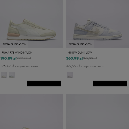
PROMO: DO -30%
PROMO: DO -30%
PUMA R78 WIND NYLON
NIKE W DUNK LOW
190,89 zł
360,99 zł
229,99 zł
379,99 zł
195,49 zł
- najniższa cena
379,99 zł
- najniższa cena