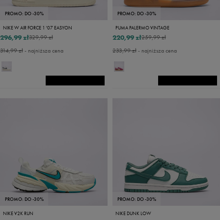
PROMO: DO -30%
PROMO: DO -30%
NIKE W AIR FORCE 1 '07 EASYON
PUMA PALERMO VINTAGE
296,99 zł
220,99 zł
329,99 zł
259,99 zł
314,99 zł
- najniższa cena
233,99 zł
- najniższa cena
PROMO: DO -30%
PROMO: DO -30%
NIKE V2K RUN
NIKE DUNK LOW