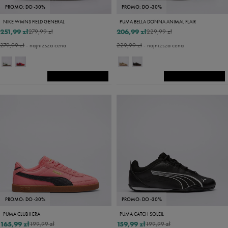
PROMO: DO -30%
PROMO: DO -30%
NIKE WMNS FIELD GENERAL
PUMA BELLA DONNA ANIMAL FLAIR
251,99 zł
206,99 zł
279,99 zł
229,99 zł
279,99 zł
- najniższa cena
229,99 zł
- najniższa cena
PROMO: DO -30%
PROMO: DO -30%
PUMA CLUB II ERA
PUMA CATCH SOLEIL
165,99 zł
159,99 zł
199,99 zł
199,99 zł