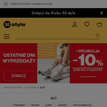
ZWROT DO 30 DNI. W KLUBIE DO 60 DNI.
×
Dołącz do Klubu 50 style
STRONA GŁÓWNA
DAMSKIE
BUTY
BUTY
SNEAKERSY
TRAMPKI
KLAPKI
SANDAŁY
BUTY DO BIEGANIA