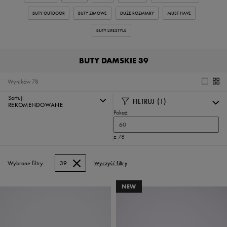
BUTY OUTDOOR
BUTY ZIMOWE
DUŻE ROZMIARY
MUST HAVE
BUTY LIFESTYLE
BUTY DAMSKIE 39
Wyników
78
Sortuj:
FILTRUJ
(1)
REKOMENDOWANE
Pokaż
60
z 78
Wybrane filtry:
39
Wyczyść filtry
NEW