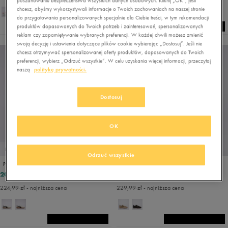
poszanowaniu bezpieczeństwa wszystkich danych osobowych. Kliknij „OK”, jeśli
chcesz, abyśmy wykorzystywali informacje o Twoich zachowaniach na naszej stronie
do przygotowania personalizowanych specjalnie dla Ciebie treści, w tym rekomendacji
produktów dopasowanych do Twoich potrzeb i zainteresowań, spersonalizowanych
reklam czy zapamiętywanie wybranych preferencji. W każdej chwili możesz zmienić
swoją decyzję i ustawienia dotyczące plików cookie wybierając „Dostosuj”. Jeśli nie
chcesz otrzymywać spersonalizowanej oferty produktów, dopasowanych do Twoich
preferencji, wybierz „Odrzuć wszystkie”. W celu uzyskania więcej informacji, przeczytaj
naszą
politykę prywatności.
Dostosuj
OK
PROMO: DO -30%
PROMO: DO -30%
Odrzuć wszystkie
PUMA PALERMO LTH
PUMA BELLA DONNA ANIMAL FLAIR
206,99 zł
206,99 zł
229,99 zł
229,99 zł
224,99 zł
- najniższa cena
229,99 zł
- najniższa cena