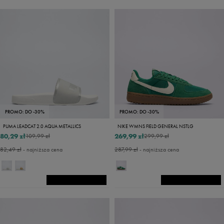
PROMO: DO -30%
PROMO: DO -30%
PUMA LEADCAT 2.0 AQUA METALLICS
NIKE WMNS FIELD GENERAL NSTLG
80,29 zł
269,99 zł
109,99 zł
299,99 zł
82,49 zł
- najniższa cena
287,99 zł
- najniższa cena