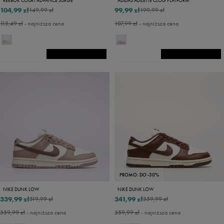
REEBOK COURT ADVANCE SURGE
ADIDAS ADILETTE CLOG PLATFORM
104,99 zł
99,99 zł
149,99 zł
199,99 zł
115,49 zł
- najniższa cena
107,99 zł
- najniższa cena
PROMO: DO -30%
NIKE DUNK LOW
NIKE DUNK LOW
339,99 zł
341,99 zł
519,99 zł
359,99 zł
359,99 zł
- najniższa cena
359,99 zł
- najniższa cena