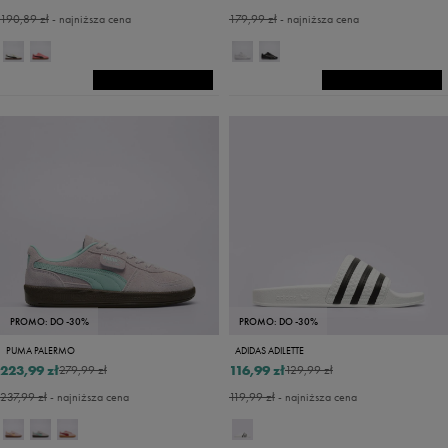
190,89 zł
- najniższa cena
179,99 zł
- najniższa cena
PROMO: DO -30%
PROMO: DO -30%
PUMA PALERMO
ADIDAS ADILETTE
223,99 zł
116,99 zł
279,99 zł
129,99 zł
237,99 zł
- najniższa cena
119,99 zł
- najniższa cena