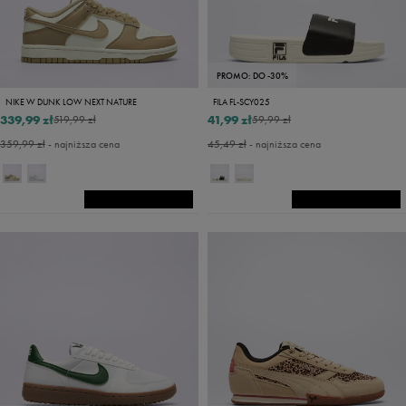
PROMO: DO -30%
NIKE W DUNK LOW NEXT NATURE
FILA FL-SCY025
339,99 zł
41,99 zł
519,99 zł
59,99 zł
359,99 zł
- najniższa cena
45,49 zł
- najniższa cena