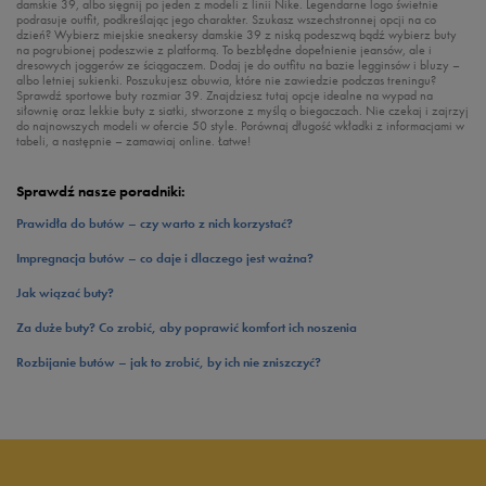
damskie 39, albo sięgnij po jeden z modeli z linii Nike. Legendarne logo świetnie
podrasuje outfit, podkreślając jego charakter. Szukasz wszechstronnej opcji na co
dzień? Wybierz miejskie sneakersy damskie 39 z niską podeszwą bądź wybierz buty
na pogrubionej podeszwie z platformą. To bezbłędne dopełnienie jeansów, ale i
dresowych joggerów ze ściągaczem. Dodaj je do outfitu na bazie legginsów i bluzy –
albo letniej sukienki. Poszukujesz obuwia, które nie zawiedzie podczas treningu?
Sprawdź sportowe buty rozmiar 39. Znajdziesz tutaj opcje idealne na wypad na
siłownię oraz lekkie buty z siatki, stworzone z myślą o biegaczach. Nie czekaj i zajrzyj
do najnowszych modeli w ofercie 50 style. Porównaj długość wkładki z informacjami w
tabeli, a następnie – zamawiaj online. Łatwe!
Sprawdź nasze poradniki:
Prawidła do butów – czy warto z nich korzystać?
Impregnacja butów – co daje i dlaczego jest ważna?
Jak wiązać buty?
Za duże buty? Co zrobić, aby poprawić komfort ich noszenia
Rozbijanie butów – jak to zrobić, by ich nie zniszczyć?