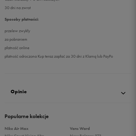
30 dni na zwrot
Sposoby płatności:
przelew zwykły
za pobraniem
płatność online
płatność odroczona Kup teraz zapłać za 30 dni z Klarną lub PayPo
Opinie
5.0
Popularne kolekcje
opinii klientów
10
z całego okresu
Nike Air Max
Vans Ward
zebranych i zweryfikowanych przez
Nike Court Vision Alta
New Balance 373