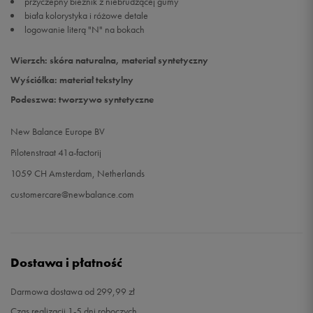
przyczepny bieżnik z niebrudzącej gumy
biała kolorystyka i różowe detale
logowanie literą "N" na bokach
Wierzch: skóra naturalna, materiał syntetyczny
Wyściółka: materiał tekstylny
Podeszwa: tworzywo syntetyczne
New Balance Europe BV
Pilotenstraat 41a-factorij
1059 CH Amsterdam, Netherlands
customercare@newbalance.com
Dostawa i płatność
Darmowa dostawa od 299,99 zł
Czas realizacji 1-5 dni roboczych