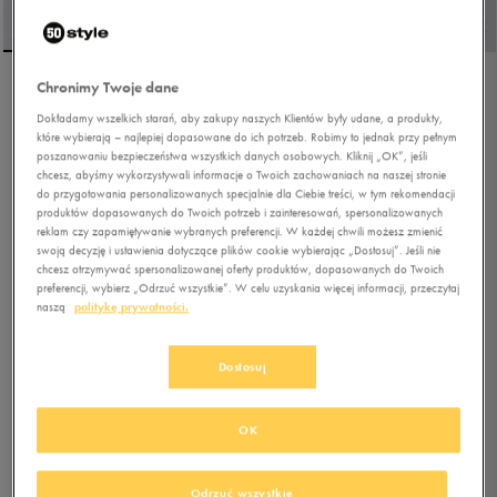
Chronimy Twoje dane
NEW BALANCE 550
Dokładamy wszelkich starań, aby zakupy naszych Klientów były udane, a produkty,
które wybierają – najlepiej dopasowane do ich potrzeb. Robimy to jednak przy pełnym
poszanowaniu bezpieczeństwa wszystkich danych osobowych. Kliknij „OK”, jeśli
5.0
chcesz, abyśmy wykorzystywali informacje o Twoich zachowaniach na naszej stronie
(
10
)
do przygotowania personalizowanych specjalnie dla Ciebie treści, w tym rekomendacji
339,99
zł
z Vat
produktów dopasowanych do Twoich potrzeb i zainteresowań, spersonalizowanych
reklam czy zapamiętywanie wybranych preferencji. W każdej chwili możesz zmienić
349,99
zł
-3%
(najniższa cena od momentu wprowadzenia produktu)
swoją decyzję i ustawienia dotyczące plików cookie wybierając „Dostosuj”. Jeśli nie
649,99
zł
-48%
(cena początkowa)
chcesz otrzymywać spersonalizowanej oferty produktów, dopasowanych do Twoich
preferencji, wybierz „Odrzuć wszystkie”. W celu uzyskania więcej informacji, przeczytaj
+ 1700 PKT W
KLUBIE 50 STYLE
naszą
politykę prywatności.
Kolor:
biały
Dostosuj
OK
Odrzuć wszystkie