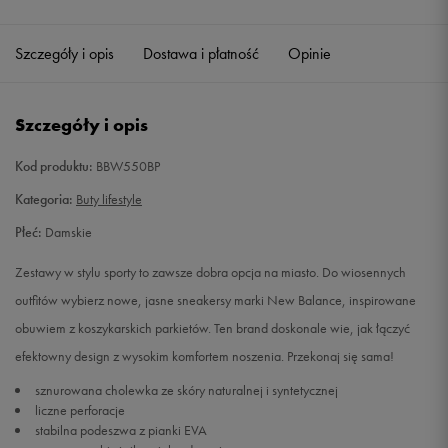
40,5
26 cm
Powiadom o dostępności
Szczegóły i opis
Dostawa i płatność
Opinie
41
26,5 cm
Powiadom o dostępności
Szczegóły i opis
42
27 cm
Powiadom o dostępności
Kod produktu:
BBW550BP
Kategoria:
Buty lifestyle
Płeć:
Damskie
Zestawy w stylu sporty to zawsze dobra opcja na miasto. Do wiosennych
outfitów wybierz nowe, jasne sneakersy marki New Balance, inspirowane
obuwiem z koszykarskich parkietów. Ten brand doskonale wie, jak łączyć
efektowny design z wysokim komfortem noszenia. Przekonaj się sama!
sznurowana cholewka ze skóry naturalnej i syntetycznej
liczne perforacje
stabilna podeszwa z pianki EVA