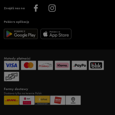
Informacje o firmie
Więcej regulaminów >
Znajdź nas na
Pobierz aplikację
Metody płatności
Formy dostawy
Dostawa tylko na terenie Polski