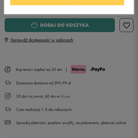
Wybierz rozmiar
Rozmiary EU
Rozmiary US
DODAJ DO KOSZYKA
36
22,5 cm
Powiadom o dostępności
Sprawdź dostępność w salonach
36,5
23 cm
37
23,5 cm
Kup teraz i zapłać za 30 dni
|
Darmowa dostawa od 299,99 zł
37,5
24 cm
30 dni na zwrot, 60 dni w
Klubie
38
24,5 cm
Czas realizacji 1-5 dni roboczych
39
25 cm
Sposoby płatności:
przelew zwykły, za pobraniem, płatność online
40
25,5 cm