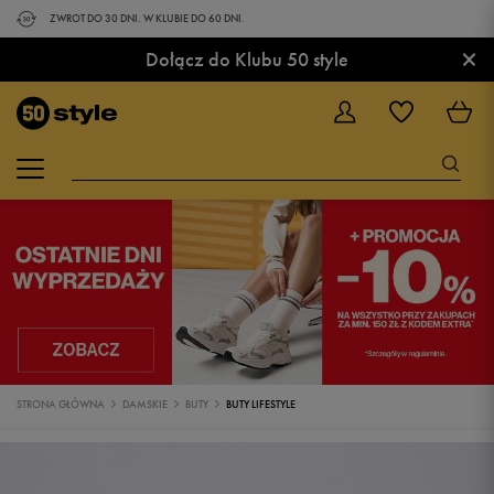
ZWROT DO 30 DNI. W KLUBIE DO 60 DNI.
×
Dołącz do Klubu 50 style
STRONA GŁÓWNA
DAMSKIE
BUTY
BUTY LIFESTYLE