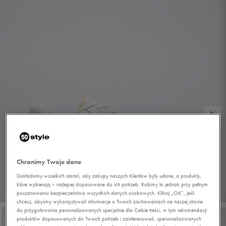
Chronimy Twoje dane
Dokładamy wszelkich starań, aby zakupy naszych Klientów były udane, a produkty,
które wybierają – najlepiej dopasowane do ich potrzeb. Robimy to jednak przy pełnym
1/7
poszanowaniu bezpieczeństwa wszystkich danych osobowych. Kliknij „OK”, jeśli
chcesz, abyśmy wykorzystywali informacje o Twoich zachowaniach na naszej stronie
do przygotowania personalizowanych specjalnie dla Ciebie treści, w tym rekomendacji
produktów dopasowanych do Twoich potrzeb i zainteresowań, spersonalizowanych