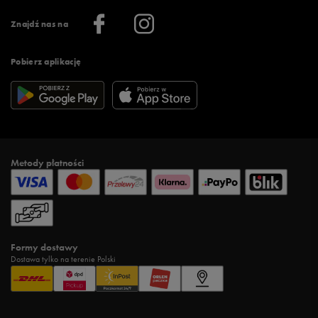
Informacje o firmie
Więcej regulaminów >
Znajdź nas na
Pobierz aplikację
Metody płatności
Formy dostawy
Dostawa tylko na terenie Polski