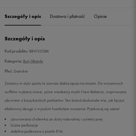
40,5
26 cm
Szczegóły i opis
Dostawa i płatność
Opinie
41
26,5 cm
Szczegóły i opis
Kod produktu:
BBW550BK
Kategoria:
Buty lifestyle
Płeć:
Damskie
Zestawy w stylu sporty to zawsze dobra opcja na miasto. Do wiosennych
outfitów wybierz nowe, jasne sneakersy marki New Balance, inspirowane
obuwiem z koszykarskich parkietów. Ten brand doskonale wie, jak łączyć
efektowny design z wysokim komfortem noszenia. Przekonaj się sama!
sznurowana cholewka ze skóry naturalnej i syntetycznej
liczne perforacje
stabilna podeszwa z pianki EVA