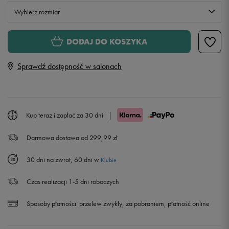
Wybierz rozmiar
Rozmiary EU
Rozmiary US
DODAJ DO KOSZYKA
36
22,5 cm
Sprawdź dostępność w salonach
36,5
23 cm
37
23,5 cm
Kup teraz i zapłać za 30 dni
|
Darmowa dostawa od 299,99 zł
37,5
24 cm
30 dni na zwrot, 60 dni w
Klubie
38
24,5 cm
Czas realizacji 1-5 dni roboczych
39
25 cm
Sposoby płatności:
przelew zwykły, za pobraniem, płatność online
40
25,5 cm