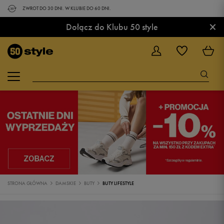
ZWROT DO 30 DNI. W KLUBIE DO 60 DNI.
×
Dołącz do Klubu 50 style
STRONA GŁÓWNA
DAMSKIE
BUTY
BUTY LIFESTYLE