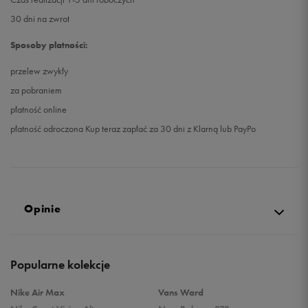
30 dni na zwrot
Sposoby płatności:
przelew zwykły
za pobraniem
płatność online
płatność odroczona Kup teraz zapłać za 30 dni z Klarną lub PayPo
Opinie
5.0
Popularne kolekcje
opinii klientów
10
z całego okresu
Nike Air Max
Vans Ward
zebranych i zweryfikowanych przez