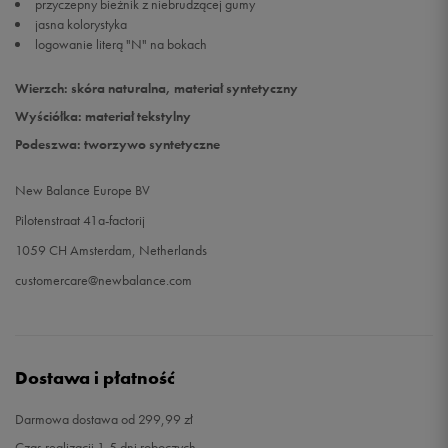
przyczepny bieżnik z niebrudzącej gumy
jasna kolorystyka
logowanie literą "N" na bokach
Wierzch: skóra naturalna, materiał syntetyczny
Wyściółka: materiał tekstylny
Podeszwa: tworzywo syntetyczne
New Balance Europe BV
Pilotenstraat 41a-factorij
1059 CH Amsterdam, Netherlands
customercare@newbalance.com
Dostawa i płatność
Darmowa dostawa od 299,99 zł
Czas realizacji 1-5 dni roboczych