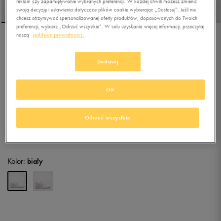
reklam czy zapamiętywanie wybranych preferencji. W każdej chwili możesz zmienić
swoją decyzję i ustawienia dotyczące plików cookie wybierając „Dostosuj”. Jeśli nie
chcesz otrzymywać spersonalizowanej oferty produktów, dopasowanych do Twoich
preferencji, wybierz „Odrzuć wszystkie”. W celu uzyskania więcej informacji, przeczytaj
naszą
politykę prywatności.
NEW BALANCE 550
Dostosuj
5.0
(
10
)
339,99
zł
z Vat
OK
349,99
zł
-3%
(najniższa cena od momentu wprowadzenia produktu)
649,99
zł
-48%
(cena początkowa)
Odrzuć wszystkie
+ 1700 PKT W
KLUBIE 50 STYLE
Kolor:
biały