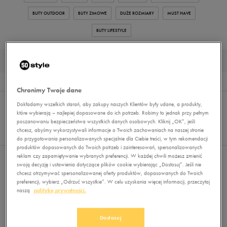
BUTY OUTDOOR
BUTY ZIMOWE
DUŻE ROZMIARY
MUST HAVE
BUTY LIFESTYLE
KOLOROWE SNEAKERSY DAMSKIE
Wyników
0
Chronimy Twoje dane
Sortuj:
FILTRUJ
Dokładamy wszelkich starań, aby zakupy naszych Klientów były udane, a produkty,
REKOMENDOWANE
Pokaż
które wybierają – najlepiej dopasowane do ich potrzeb. Robimy to jednak przy pełnym
poszanowaniu bezpieczeństwa wszystkich danych osobowych. Kliknij „OK”, jeśli
60
chcesz, abyśmy wykorzystywali informacje o Twoich zachowaniach na naszej stronie
z 0
do przygotowania personalizowanych specjalnie dla Ciebie treści, w tym rekomendacji
produktów dopasowanych do Twoich potrzeb i zainteresowań, spersonalizowanych
reklam czy zapamiętywanie wybranych preferencji. W każdej chwili możesz zmienić
Nie wybrano filtrów
swoją decyzję i ustawienia dotyczące plików cookie wybierając „Dostosuj”. Jeśli nie
chcesz otrzymywać spersonalizowanej oferty produktów, dopasowanych do Twoich
preferencji, wybierz „Odrzuć wszystkie”. W celu uzyskania więcej informacji, przeczytaj
naszą
politykę prywatności.
Dostosuj