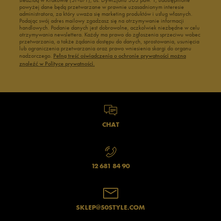
siedzibą w Krakowie (31-871), os. Dywizjonu 303 paw. 1, udostępnione
powyżej dane będą przetwarzane w prawnie uzasadnionym interesie
administratora, za który uważa się marketing produktów i usług własnych.
Podając swój adres mailowy zgadzasz się na otrzymywanie informacji
handlowych. Podanie danych jest dobrowolne, aczkolwiek niezbędne w celu
otrzymywania newslettera. Każdy ma prawo do zgłoszenia sprzeciwu wobec
przetwarzania, a także żądania dostępu do danych, sprostowania, usunięcia
lub ograniczenia przetwarzania oraz prawo wniesienia skargi do organu
nadzorczego.
Pełną treść oświadczenia o ochronie prywatności można
znaleźć w Polityce prywatności.
CHAT
12 681 84 90
SKLEP@50STYLE.COM