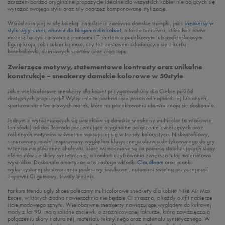
zarazem bardzo oryginalne propozycje idealne dla wszystkich kobiet nie bojących się
wyrażać swojego stylu oraz siły poprzez komponowane stylizacje.
Wśród rosnącej w siłę kolekcji znajdziesz zarówno damskie trampki, jak i
sneakersy w
stylu ugly shoes
,
obuwie do biegania dla kobiet
, a także tenisówki, które bez obaw
możesz łączyć zarówno z jeansami i T-shirtem o pudełkowym lub podkreślającym
figurę kroju, jak i sukienką maxi, czy też zestawem składającym się z kurtki
baseballówki, dżinsowych szortów oraz crop topu.
Zwierzęce motywy, statementowe kontrasty oraz unikalne
konstrukcje – sneakersy damskie kolorowe w 50style
Jakie wielokolorowe sneakersy dla kobiet przygotowaliśmy dla Ciebie pośród
dostępnych propozycji? Wyłącznie te pochodzące prosto od najbardziej lubianych,
sportowo-streetwearowych marek, które na projektowaniu obuwia znają się doskonale.
Jednym z wyróżniających się projektów są damskie sneakersy multicolor (a właściwie
tenisówki) adidas Bravada prezentujące oryginalne połączenie zwierzęcych oraz
roślinnych motywów w świetnie wpisującej się w trendy kolorystyce. Niskoprofilowy,
sznurowany model inspirowany wyglądem klasycznego obuwia dedykowanego do gry
w tenisa ma płócienne cholewki, które wzmocnione są za pomocą stabilizujących stopy
elementów ze skóry syntetycznej, a komfort użytkowania zwiększa tutaj materiałowa
wyściółka. Doskonała amortyzacja to zasługa wkładki
Cloudfoam
oraz pianki
wykorzystanej do stworzenia podeszwy środkowej, natomiast świetną przyczepność
zapewni Ci gumowy, trwały bieżnik.
Fankom trendu ugly shoes polecamy multicolorowe sneakery dla kobiet Nike Air Max
Excee, w których żadna nawierzchnia nie będzie Ci straszna, a każdy outfit nabierze
iście modowego sznytu. Wielobarwne sneakersy nawiązujące wyglądem do kultowej
mody z lat 90. mają solidne cholewki o zróżnicowanej fakturze, którą zawdzięczają
połączeniu skóry naturalnej, materiału tekstylnego oraz materiału syntetycznego. W