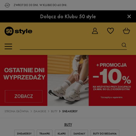
ZWROT DO 30 DNI. W KLUBIE DO 60 DNI.
×
Dołącz do Klubu 50 style
STRONA GŁÓWNA
DAMSKIE
BUTY
SNEAKERSY
BUTY
SNEAKERSY
TRAMPKI
KLAPKI
SANDAŁY
BUTY DO BIEGANIA