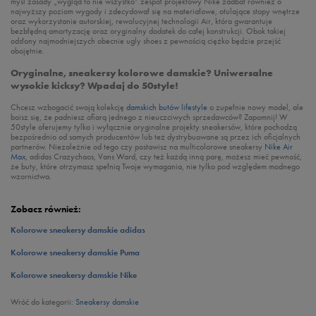
myśl zasady „wygląd to nie wszystko” zespół projektowy Nike zadbał również o
najwyższy poziom wygody i zdecydował się na materiałowe, otulające stopy wnętrze
oraz wykorzystanie autorskiej, rewolucyjnej technologii Air, która gwarantuje
bezbłędną amortyzację oraz oryginalny dodatek do całej konstrukcji. Obok takiej
odsłony najmodniejszych obecnie ugly shoes z pewnością ciężko będzie przejść
obojętnie.
Oryginalne, sneakersy kolorowe damskie? Uniwersalne
wysokie kicksy? Wpadaj do 50style!
Chcesz wzbogacić swoją kolekcję
damskich butów lifestyle
o zupełnie nowy model, ale
boisz się, że padniesz ofiarą jednego z nieuczciwych sprzedawców? Zapomnij! W
50style oferujemy tylko i wyłącznie oryginalne projekty sneakersów, które pochodzą
bezpośrednio od samych producentów lub też dystrybuowane są przez ich oficjalnych
partnerów. Niezależnie od tego czy postawisz na multicolorowe sneakersy
Nike Air
Max
, adidas Crazychaos, Vans Ward, czy też każdą inną parę, możesz mieć pewność,
że buty, które otrzymasz spełnią Twoje wymagania, nie tylko pod względem modnego
wzornictwa.
Zobacz również:
Kolorowe sneakersy damskie adidas
Kolorowe sneakersy damskie Puma
Kolorowe sneakersy damskie Nike
Wróć do kategorii:
Sneakersy damskie