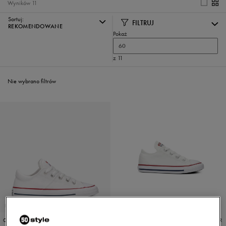
Wyników
11
Sortuj:
FILTRUJ
REKOMENDOWANE
Pokaż
60
z 11
Nie wybrano filtrów
PROMO: DO -30%
CONVERSE CHUCK TAYLOR ALL STAR MADISON
CONVERSE CHUCK TAYLOR ALL STAR OX ALL STAR