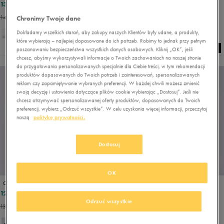
139,99 zł
109,99 zł
199,99 zł
219,99 zł
149,49 zł
- najniższa cena
119,99 zł
- najniższa cena
Chronimy Twoje dane
Dokładamy wszelkich starań, aby zakupy naszych Klientów były udane, a produkty,
które wybierają – najlepiej dopasowane do ich potrzeb. Robimy to jednak przy pełnym
poszanowaniu bezpieczeństwa wszystkich danych osobowych. Kliknij „OK”, jeśli
chcesz, abyśmy wykorzystywali informacje o Twoich zachowaniach na naszej stronie
do przygotowania personalizowanych specjalnie dla Ciebie treści, w tym rekomendacji
produktów dopasowanych do Twoich potrzeb i zainteresowań, spersonalizowanych
reklam czy zapamiętywanie wybranych preferencji. W każdej chwili możesz zmienić
swoją decyzję i ustawienia dotyczące plików cookie wybierając „Dostosuj”. Jeśli nie
chcesz otrzymywać spersonalizowanej oferty produktów, dopasowanych do Twoich
preferencji, wybierz „Odrzuć wszystkie”. W celu uzyskania więcej informacji, przeczytaj
naszą
politykę prywatności.
Dostosuj
PROMO: DO -30%
OK
CONVERSE CHUCK TAYLOR ALL STAR
CONVERSE CHUCK 70
124,99 zł
206,99 zł
259,99 zł
229,99 zł
Odrzuć wszystkie
132,99 zł
- najniższa cena
233,99 zł
- najniższa cena