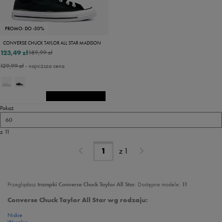
PROMO: DO -30%
CONVERSE CHUCK TAYLOR ALL STAR MADISON
123,49 zł
189,99 zł
129,99 zł
- najniższa cena
Pokaż
60
z 11
z
1
Przeglądasz
trampki
Converse Chuck Taylor All Star
. Dostępne modele:
11
Converse Chuck Taylor All Star wg rodzaju:
Niskie