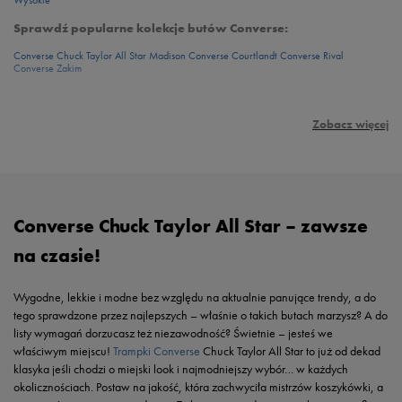
Wysokie
Sprawdź popularne kolekcje butów Converse:
Converse Chuck Taylor All Star Madison
Converse Courtlandt
Converse Rival
Converse Zakim
Zobacz więcej
Converse Chuck Taylor All Star – zawsze
na czasie!
Wygodne, lekkie i modne bez względu na aktualnie panujące trendy, a do
tego sprawdzone przez najlepszych – właśnie o takich butach marzysz? A do
listy wymagań dorzucasz też niezawodność? Świetnie – jesteś we
właściwym miejscu!
Trampki Converse
Chuck Taylor All Star to już od dekad
klasyka jeśli chodzi o miejski look i najmodniejszy wybór… w każdych
okolicznościach. Postaw na jakość, która zachwyciła mistrzów koszykówki, a