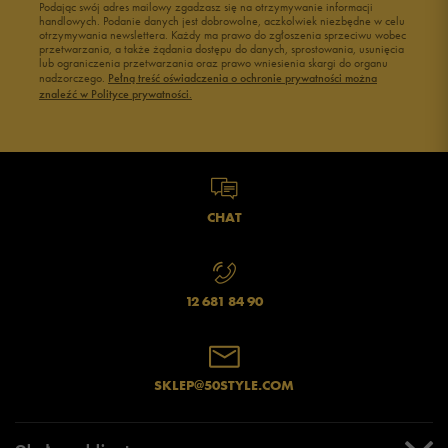
Podając swój adres mailowy zgadzasz się na otrzymywanie informacji
Wyczyść
Szukaj
handlowych. Podanie danych jest dobrowolne, aczkolwiek niezbędne w celu
otrzymywania newslettera. Każdy ma prawo do zgłoszenia sprzeciwu wobec
przetwarzania, a także żądania dostępu do danych, sprostowania, usunięcia
lub ograniczenia przetwarzania oraz prawo wniesienia skargi do organu
nadzorczego.
Pełną treść oświadczenia o ochronie prywatności można
znaleźć w Polityce prywatności.
CHAT
12 681 84 90
SKLEP@50STYLE.COM