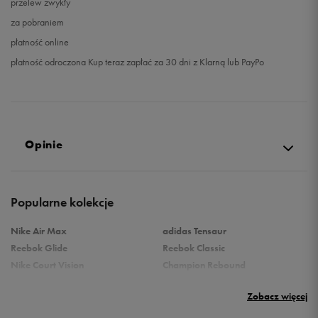
przelew zwykły
za pobraniem
płatność online
płatność odroczona Kup teraz zapłać za 30 dni z Klarną lub PayPo
Opinie
5.0
Popularne kolekcje
opinii klientów
1
z całego okresu
Nike Air Max
adidas Tensaur
zebranych i zweryfikowanych przez
Reebok Glide
Reebok Classic
Nike Court Vision
Champion Rebound
Reebok Court Advance
Nike Air Max Systm
Zobacz więcej
Umbro Follow
adidas Grand Court
Puma Rebound
New Balance 373