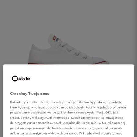
Chronimy Twoje dane
Dokładamy wszelkich starań, aby zakupy naszych Klientów były udane, a produkty,
które wybierają – najlepiej dopasowane do ich potrzeb. Robimy to jednak przy pełnym
poszanowaniu bezpieczeństwa wszystkich danych osobowych. Kliknij „OK”, jeśli
1/4
chcesz, abyśmy wykorzystywali informacje o Twoich zachowaniach na naszej stronie
do przygotowania personalizowanych specjalnie dla Ciebie treści, w tym rekomendacji
produktów dopasowanych do Twoich potrzeb i zainteresowań, spersonalizowanych
reklam czy zapamiętywanie wybranych preferencji. W każdej chwili możesz zmienić