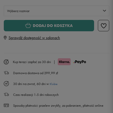
Wybierz rozmiar
Rozmiary EU
Rozmiary US
DODAJ DO KOSZYKA
21
12,5 cm
Sprawdź dostępność w salonach
22
13 cm
23
14 cm
Powiadom o dostępności
Kup teraz i zapłać za 30 dni
|
Darmowa dostawa od 299,99 zł
24
15 cm
Powiadom o dostępności
30 dni na zwrot, 60 dni w
Klubie
25
15,5 cm
Czas realizacji 1-5 dni roboczych
25,5
16 cm
Powiadom o dostępności
Sposoby płatności:
przelew zwykły, za pobraniem, płatność online
26
16,5 cm