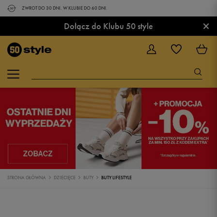
ZWROT DO 30 DNI. W KLUBIE DO 60 DNI.
×
Dołącz do Klubu 50 style
STRONA GŁÓWNA
DZIECIĘCE
BUTY
BUTY LIFESTYLE