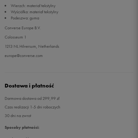
Wierzch: materiał tekstylny
Wyściółka: materiał tekstylny
Podeszwa: guma
Converse Europe B.V.
Colosseum 1
1213 NL Hilversum, Netherlands
europe@converse.com
Dostawa i płatność
Darmowa dostawa od 299,99 zł
Czas realizacji 1-5 dni roboczych
30 dni na zwrot
Sposoby płatności: