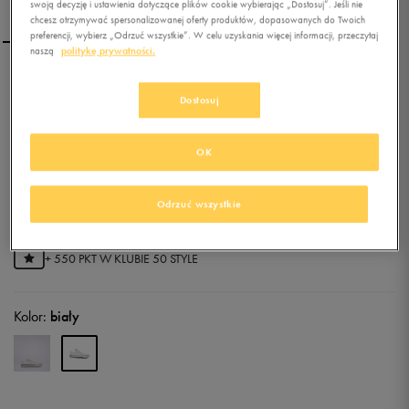
swoją decyzję i ustawienia dotyczące plików cookie wybierając „Dostosuj”. Jeśli nie
chcesz otrzymywać spersonalizowanej oferty produktów, dopasowanych do Twoich
preferencji, wybierz „Odrzuć wszystkie”. W celu uzyskania więcej informacji, przeczytaj
naszą
politykę prywatności.
CONVERSE CHUCK
Dostosuj
TAYLOR ALL STAR OX ALL
STAR
OK
5.0
(
1
)
109,99
zł
z Vat
Odrzuć wszystkie
119,99
zł
-8%
(najniższa cena z 30 dni przed obniżką)
219,99
zł
-50%
(cena początkowa)
+ 550 PKT W
KLUBIE 50 STYLE
Kolor:
biały