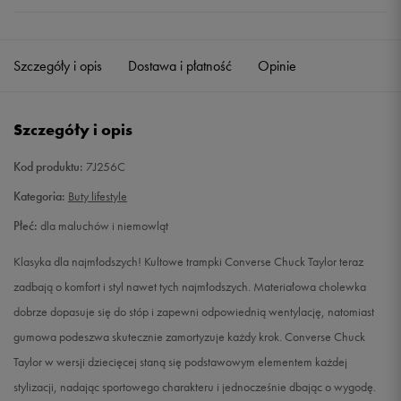
Szczegóły i opis
Dostawa i płatność
Opinie
Szczegóły i opis
Kod produktu:
7J256C
Kategoria:
Buty lifestyle
Płeć:
dla maluchów i niemowląt
Klasyka dla najmłodszych! Kultowe trampki Converse Chuck Taylor teraz
zadbają o komfort i styl nawet tych najmłodszych. Materiałowa cholewka
dobrze dopasuje się do stóp i zapewni odpowiednią wentylację, natomiast
gumowa podeszwa skutecznie zamortyzuje każdy krok. Converse Chuck
Taylor w wersji dziecięcej staną się podstawowym elementem każdej
stylizacji, nadając sportowego charakteru i jednocześnie dbając o wygodę.