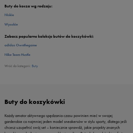
Buty do kosza wg rodzaju:
Niskie
Wysokie
Zobacz popularne kolekcje butów do koszykówki:
adidas Ownthegame
Nike Team Hustle
Wróć do kategorii:
Buty
Buty do koszykówki
Każdy amator aktywnego spędzania czasu powinien mieć w swojej
garderobie co najmniej jeden model sneakersów w stylu sporty, dlatego jeśli
chcesz uzupełnić swój set – koniecznie sprawdź, jakie projekty znanych