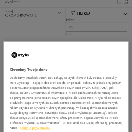
Wyników
0
Sortuj:
FILTRUJ
REKOMENDOWANE
Pokaż
60
z 0
Nie wybrano filtrów
Chronimy Twoje dane
Dokładamy wszelkich starań, aby zakupy naszych Klientów były udane, a produkty,
które wybierają – najlepiej dopasowane do ich potrzeb. Robimy to jednak przy pełnym
poszanowaniu bezpieczeństwa wszystkich danych osobowych. Kliknij „OK”, jeśli
chcesz, abyśmy wykorzystywali informacje o Twoich zachowaniach na naszej stronie
do przygotowania personalizowanych specjalnie dla Ciebie treści, w tym rekomendacji
Brak produktów do wyświetlenia
produktów dopasowanych do Twoich potrzeb i zainteresowań, spersonalizowanych
Zmień kryteria wyszukiwania lub
reklam czy zapamiętywanie wybranych preferencji. W każdej chwili możesz zmienić
usuń wybrane filtry
swoją decyzję i ustawienia dotyczące plików cookie wybierając „Dostosuj”. Jeśli nie
chcesz otrzymywać spersonalizowanej oferty produktów, dopasowanych do Twoich
preferencji, wybierz „Odrzuć wszystkie”. W celu uzyskania więcej informacji, przeczytaj
naszą
politykę prywatności.