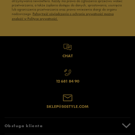
otrzymywania newslettera. Każdy ma prawo do zgłoszenia sprzeciwu wobec
przetwarzania, a także żądania dostępu do danych, sprostowania, usunięcia
lub ograniczenia przetwarzania oraz prawo wniesienia skargi do organu
nadzorczego.
Pełną treść oświadczenia o ochronie prywatności można
znaleźć w Polityce prywatności.
CHAT
12 681 84 90
SKLEP@50STYLE.COM
Obsługa klienta