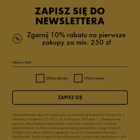
ZAPISZ SIĘ DO
NEWSLETTERA
Zgarnij 10% rabatu na pierwsze
zakupy za min. 250 zł
Adres e-mail
Oferta damska
Oferta męska
ZAPISZ SIĘ
Administratorem danych osobowych jest Marketing Investment Group S.A. z
siedzibą w Krakowie (31-871), os. Dywizjonu 303 paw. 1, udostępnione
powyżej dane będą przetwarzane w prawnie uzasadnionym interesie
administratora, za który uważa się marketing produktów i usług własnych.
Podając swój adres mailowy zgadzasz się na otrzymywanie informacji
handlowych. Podanie danych jest dobrowolne, aczkolwiek niezbędne w celu