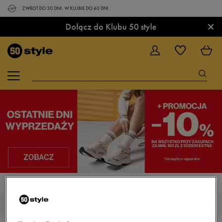
ZWROT DO 30 DNI. W KLUBIE DO 60 DNI.
×
Dołącz do Klubu 50 style
STRONA GŁÓWNA
BUTY
BUTY DO KOSZYKÓWKI
BUTY DO KOSZYKÓWKI ADIDAS