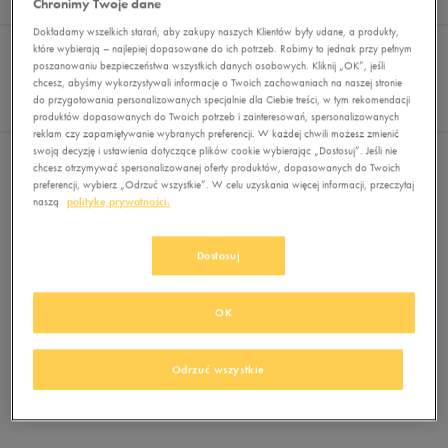
Chronimy Twoje dane
Wyników
0
Dokładamy wszelkich starań, aby zakupy naszych Klientów były udane, a produkty,
Sortuj:
FILTRUJ
które wybierają – najlepiej dopasowane do ich potrzeb. Robimy to jednak przy pełnym
REKOMENDOWANE
poszanowaniu bezpieczeństwa wszystkich danych osobowych. Kliknij „OK”, jeśli
Pokaż
chcesz, abyśmy wykorzystywali informacje o Twoich zachowaniach na naszej stronie
60
do przygotowania personalizowanych specjalnie dla Ciebie treści, w tym rekomendacji
z 0
produktów dopasowanych do Twoich potrzeb i zainteresowań, spersonalizowanych
reklam czy zapamiętywanie wybranych preferencji. W każdej chwili możesz zmienić
swoją decyzję i ustawienia dotyczące plików cookie wybierając „Dostosuj”. Jeśli nie
Nie wybrano filtrów
chcesz otrzymywać spersonalizowanej oferty produktów, dopasowanych do Twoich
preferencji, wybierz „Odrzuć wszystkie”. W celu uzyskania więcej informacji, przeczytaj
naszą
politykę prywatności.
Dostosuj
OK
Brak produktów do wyświetlenia
Zmień kryteria wyszukiwania lub
Odrzuć wszystkie
usuń wybrane filtry