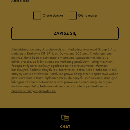
Adres e-mail
Oferta damska
Oferta męska
ZAPISZ SIĘ
Administratorem danych osobowych jest Marketing Investment Group S.A. z
siedzibą w Krakowie (31-871), os. Dywizjonu 303 paw. 1, udostępnione
powyżej dane będą przetwarzane w prawnie uzasadnionym interesie
administratora, za który uważa się marketing produktów i usług własnych.
Podając swój adres mailowy zgadzasz się na otrzymywanie informacji
handlowych. Podanie danych jest dobrowolne, aczkolwiek niezbędne w celu
otrzymywania newslettera. Każdy ma prawo do zgłoszenia sprzeciwu wobec
przetwarzania, a także żądania dostępu do danych, sprostowania, usunięcia
lub ograniczenia przetwarzania oraz prawo wniesienia skargi do organu
nadzorczego.
Pełną treść oświadczenia o ochronie prywatności można
znaleźć w Polityce prywatności.
CHAT