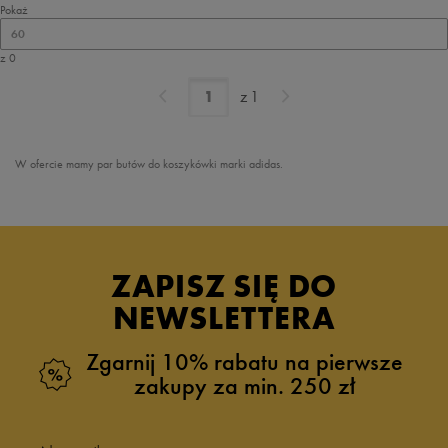
Pokaż
60
z 0
z
1
W ofercie mamy par butów do koszykówki marki adidas.
ZAPISZ SIĘ DO
NEWSLETTERA
Zgarnij 10% rabatu na pierwsze
zakupy za min. 250 zł