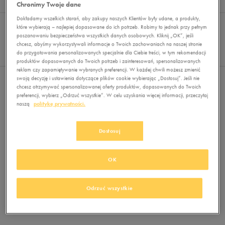
Wyników
0
Chronimy Twoje dane
Dokładamy wszelkich starań, aby zakupy naszych Klientów były udane, a produkty,
Sortuj:
FILTRUJ
REKOMENDOWANE
które wybierają – najlepiej dopasowane do ich potrzeb. Robimy to jednak przy pełnym
Pokaż
poszanowaniu bezpieczeństwa wszystkich danych osobowych. Kliknij „OK”, jeśli
chcesz, abyśmy wykorzystywali informacje o Twoich zachowaniach na naszej stronie
60
do przygotowania personalizowanych specjalnie dla Ciebie treści, w tym rekomendacji
z 0
produktów dopasowanych do Twoich potrzeb i zainteresowań, spersonalizowanych
reklam czy zapamiętywanie wybranych preferencji. W każdej chwili możesz zmienić
swoją decyzję i ustawienia dotyczące plików cookie wybierając „Dostosuj”. Jeśli nie
Nie wybrano filtrów
chcesz otrzymywać spersonalizowanej oferty produktów, dopasowanych do Twoich
preferencji, wybierz „Odrzuć wszystkie”. W celu uzyskania więcej informacji, przeczytaj
naszą
politykę prywatności.
Dostosuj
OK
Brak produktów do wyświetlenia
Zmień kryteria wyszukiwania lub
Odrzuć wszystkie
usuń wybrane filtry