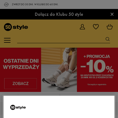
ZWROT DO 30 DNI. W KLUBIE DO 60 DNI.
×
Dołącz do Klubu 50 style
STRONA GŁÓWNA
BUTY
BUTY DO KOSZYKÓWKI
BUTY DO KOSZYKÓWKI