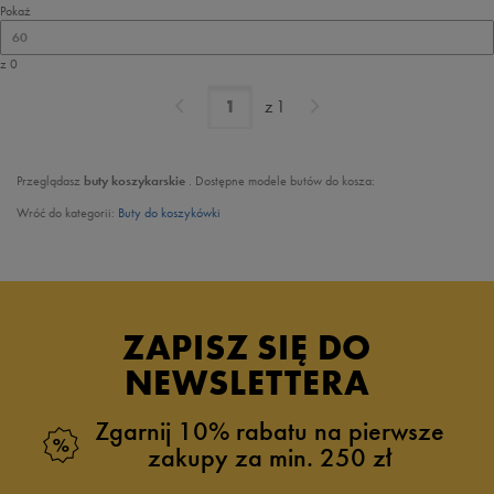
Pokaż
60
z 0
z
1
Przeglądasz
buty koszykarskie
. Dostępne modele butów do kosza:
Wróć do kategorii:
Buty do koszykówki
ZAPISZ SIĘ DO
NEWSLETTERA
Zgarnij 10% rabatu na pierwsze
zakupy za min. 250 zł