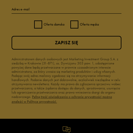
Adres e-mail
Oferta damska
Oferta męska
ZAPISZ SIĘ
Administratorem danych osobowych jest Marketing Investment Group S.A. z
siedzibą w Krakowie (31-871), os. Dywizjonu 303 paw. 1, udostępnione
powyżej dane będą przetwarzane w prawnie uzasadnionym interesie
administratora, za który uważa się marketing produktów i usług własnych.
Podając swój adres mailowy zgadzasz się na otrzymywanie informacji
handlowych. Podanie danych jest dobrowolne, aczkolwiek niezbędne w celu
otrzymywania newslettera. Każdy ma prawo do zgłoszenia sprzeciwu wobec
przetwarzania, a także żądania dostępu do danych, sprostowania, usunięcia
lub ograniczenia przetwarzania oraz prawo wniesienia skargi do organu
nadzorczego.
Pełną treść oświadczenia o ochronie prywatności można
znaleźć w Polityce prywatności.