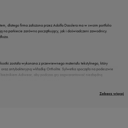
em, dlatego firma założona przez Adolfa Dasslera ma w swoim portfolio
 na parkiecie zarówno początkujący, jak i doświadczeni zawodnicy.
dłoża.
kostki została wykonana z przewiewnego materiału tekstylnego, który
oraz antybakteryjną wkładkę Ortholite. Sylwetka spoczęła na podeszwie
no bieżnikiem Adiwear, aby podczas gry zagwarantować niezbędną
eningach i w czasie sportowych zmagań.
Zobacz więcej
atem każdy zawodnik z pewnością znajdzie tutaj dla siebie obuwie, które sprosta