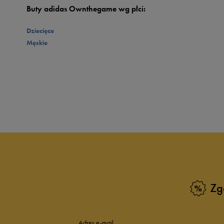
Buty adidas Ownthegame wg płci:
Dziecięce
Męskie
Zg
Adres e-mail