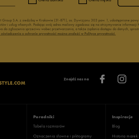
nt Group S.A. z siedzibą w Krakowie (31-871), os. Dywizjonu 303 paw. 1, udostępnione po
duktów i usług własnych. Podając swój adres mailowy zgadzasz się na otrzymywanie informacj
 do zgłoszenia sprzeciwu wobec przetwarzania, a także żądania dostępu do danych, sprost
ć oświadczenia o ochronie prywatności można znaleźć w Polityce prywatności.
Znajdź nas na
STYLE.COM
Poradniki
Inspiracje
Tabela rozmiarów
Blog
Oznaczenia słowne i piktogramy
Historia marek