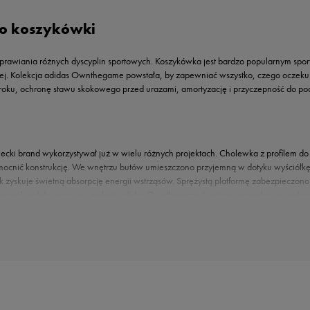
o koszykówki
rawiania różnych dyscyplin sportowych. Koszykówka jest bardzo popularnym sport
ej. Kolekcja adidas Ownthegame powstała, by zapewniać wszystko, czego oczekują
kroku, ochronę stawu skokowego przed urazami, amortyzację i przyczepność do po
ki brand wykorzystywał już w wielu różnych projektach. Cholewka z profilem do 
ocnić konstrukcję. We wnętrzu butów umieszczono przyjemną w dotyku wyściółkę 
 zyskuje świetną absorpcję energii wstrząsów. Sprężystą platformę zabezpieczo
lio marki adidas sprawia, że buty adidas Ownthegame świetnie sprawdzą się na tr
.pl
znaczonych dla dorosłych i juniorów. Do wyboru są różne wersje kolorystyczne, z
szybką i sprawną realizacją Twojego zamówienia!