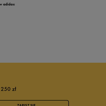
w adidas:
 250 zł
ZAPISZ SIĘ