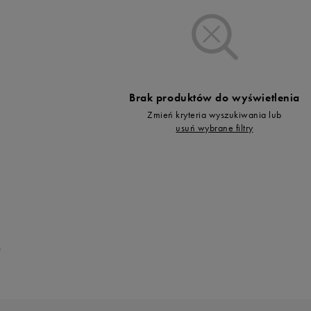
Vans
Timberland
Umbro
Under Armour
Up8
Brak produktów do wyświetlenia
U.S. Polo ASSN.
Zmień kryteria wyszukiwania lub
Vans
usuń wybrane filtry
0