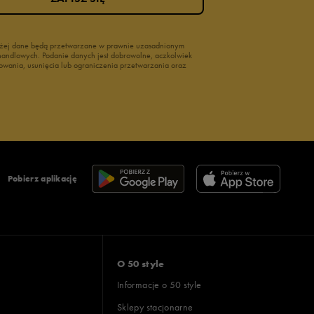
wyżej dane będą przetwarzane w prawnie uzasadnionym
i handlowych. Podanie danych jest dobrowolne, aczkolwiek
owania, usunięcia lub ograniczenia przetwarzania oraz
Pobierz aplikację
O 50 style
Informacje o 50 style
Sklepy stacjonarne