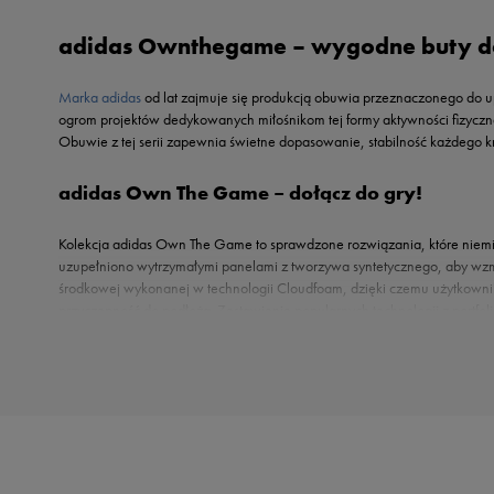
Reebok
Oto
adidas Ownthegame – wygodne buty d
Sizeer
Puma
Skechers
Reebok
Marka adidas
od lat zajmuje się produkcją obuwia przeznaczonego do up
Umbro
Sizeer
ogrom projektów dedykowanych miłośnikom tej formy aktywności fizyczn
Vans
Obuwie z tej serii zapewnia świetne dopasowanie, stabilność każdego 
Skechers
Timberland
adidas Own The Game – dołącz do gry!
Umbro
Under Armour
Kolekcja adidas Own The Game to sprawdzone rozwiązania, które niemiec
uzupełniono wytrzymałymi panelami z tworzywa syntetycznego, aby wzm
Up8
środkowej wykonanej w technologii Cloudfoam, dzięki czemu użytkownik
U.S. Polo ASSN.
przyczepność do podłoża. Zestawienie popularnych technologii z portfo
Vans
Uzupełnij koszykarski ekwipunek ze sklepem 50style
Sklep internetowy 50style.pl proponuje buty adidas Ownthegame w wariantach prze
jego indywidualnym preferencjom. Wybierz upragniony model, a my zajmiemy się 