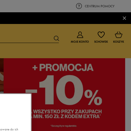
CENTRUM POMOCY
×
MOJE KONTO
SCHOWEK
KOSZYK
BUTY DLA CHŁOPCA
BUTY DLA DZIEWCZYNKI
0-4 lat
0-4 lat
4-8 lat
4-8 lat
9-16 lat
9-16 lat
asowane do ich