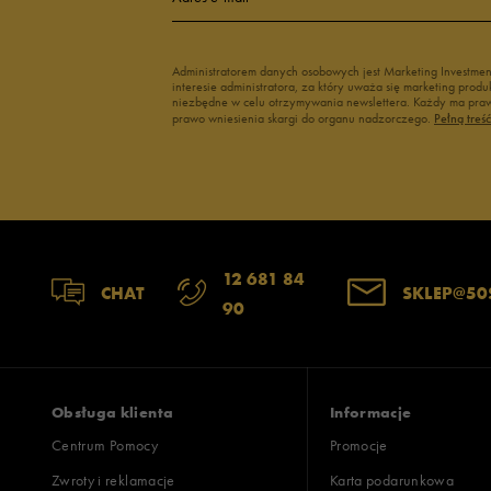
Administratorem danych osobowych jest Marketing Investme
interesie administratora, za który uważa się marketing pro
niezbędne w celu otrzymywania newslettera. Każdy ma prawo
prawo wniesienia skargi do organu nadzorczego.
Pełną treś
12 681 84
CHAT
SKLEP@50
90
Obsługa klienta
Informacje
Centrum Pomocy
Promocje
Zwroty i reklamacje
Karta podarunkowa