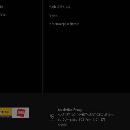
ie
Klub 50 style
skie
Praca
Informacje o firmie
Siedziba firmy
MARKETING INVESTMENT GROUP S.A.
os. Dywizjonu 303 Paw. 1, 31-871
Kraków