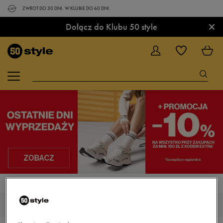
ZWROT DO 30 DNI. W KLUBIE DO 60 DNI.
×
Dołącz do Klubu 50 style
STRONA GŁÓWNA
BUTY
BUTY DO KOSZYKÓWKI
BUTY DO KOSZYKÓWKI NIKE