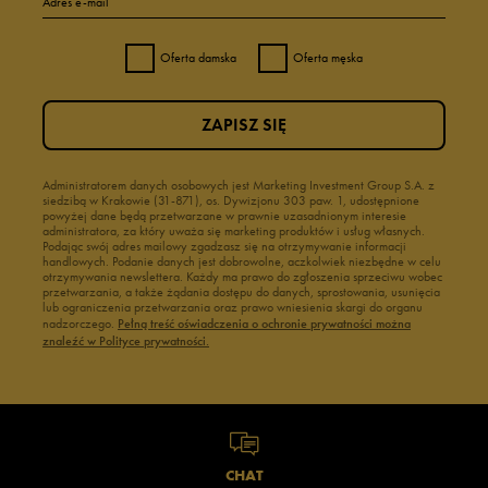
Adres e-mail
Oferta damska
Oferta męska
ZAPISZ SIĘ
Administratorem danych osobowych jest Marketing Investment Group S.A. z
siedzibą w Krakowie (31-871), os. Dywizjonu 303 paw. 1, udostępnione
powyżej dane będą przetwarzane w prawnie uzasadnionym interesie
administratora, za który uważa się marketing produktów i usług własnych.
Podając swój adres mailowy zgadzasz się na otrzymywanie informacji
handlowych. Podanie danych jest dobrowolne, aczkolwiek niezbędne w celu
otrzymywania newslettera. Każdy ma prawo do zgłoszenia sprzeciwu wobec
przetwarzania, a także żądania dostępu do danych, sprostowania, usunięcia
lub ograniczenia przetwarzania oraz prawo wniesienia skargi do organu
nadzorczego.
Pełną treść oświadczenia o ochronie prywatności można
znaleźć w Polityce prywatności.
CHAT