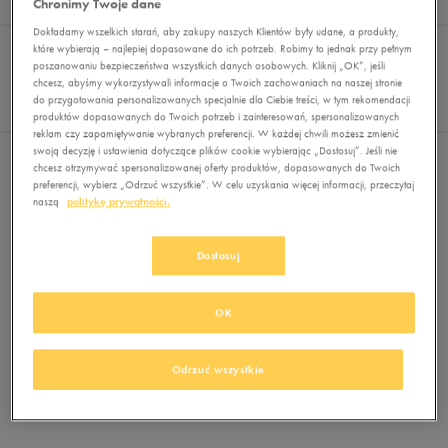
Chronimy Twoje dane
Wyników
0
Dokładamy wszelkich starań, aby zakupy naszych Klientów były udane, a produkty,
Sortuj:
FILTRUJ
które wybierają – najlepiej dopasowane do ich potrzeb. Robimy to jednak przy pełnym
REKOMENDOWANE
poszanowaniu bezpieczeństwa wszystkich danych osobowych. Kliknij „OK”, jeśli
Pokaż
chcesz, abyśmy wykorzystywali informacje o Twoich zachowaniach na naszej stronie
60
do przygotowania personalizowanych specjalnie dla Ciebie treści, w tym rekomendacji
z 0
produktów dopasowanych do Twoich potrzeb i zainteresowań, spersonalizowanych
reklam czy zapamiętywanie wybranych preferencji. W każdej chwili możesz zmienić
swoją decyzję i ustawienia dotyczące plików cookie wybierając „Dostosuj”. Jeśli nie
Nie wybrano filtrów
chcesz otrzymywać spersonalizowanej oferty produktów, dopasowanych do Twoich
preferencji, wybierz „Odrzuć wszystkie”. W celu uzyskania więcej informacji, przeczytaj
naszą
politykę prywatności.
Dostosuj
OK
Brak produktów do wyświetlenia
Zmień kryteria wyszukiwania lub
Odrzuć wszystkie
usuń wybrane filtry