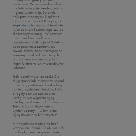
podeszwie. W ten sposób zadbasz
nie tylko o bezpieczeństwo, ale i o
higienę swoich stóp. Sprawdź
najlepsze propozycje klapków z
logo znanych marek! Pamiętaj, że
klapki damskie
możesz ubierać nie
tylko do stroju kąpielowego czy po
skończonym treningu. W ostatnich
latach ten fason króluje w
casualowych stylizacjach! Świetnie
będą pasować z szortami, ale
równie dobrze będą współgrać ze
zwiewnymi sukienkami. Do tych
drugich wypróbuj na przykład
klapki Umbro Aulani w pastelowych
kolorach.
Jeśli jednak wiesz, że czeka Cię
długi spacer lub intensywny wypad
na miasto, postaw na damskie buty
letnie z zapięciem. Sandały, które
z reguły cechuje zapięcie na
kostkę, w tym wypadku będą
idealnym wyborem! Tak jak Umbro
Treva, które — utrzymane w
wydaniu sporty — w letnie dni
będą dawać z siebie wszystko!
A inne odkryte modele na lato?
Oczywiście japonki! To obuwie, tak
jak klapki, świetnie sprawdzi się na