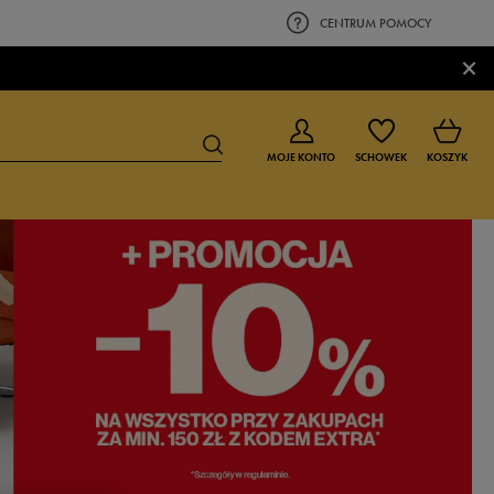
CENTRUM POMOCY
×
MOJE KONTO
SCHOWEK
KOSZYK
BUTY DLA CHŁOPCA
BUTY DLA DZIEWCZYNKI
0-4 lat
0-4 lat
4-8 lat
4-8 lat
9-16 lat
9-16 lat