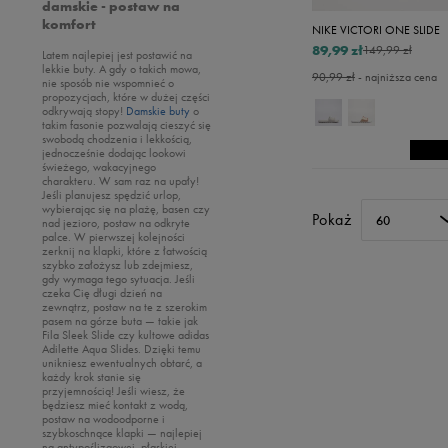
damskie - postaw na
Nike
komfort
NIKE VICTORI ONE SLIDE
Oto
89,99 zł
149,99 zł
Latem najlepiej jest postawić na
Puma
lekkie buty. A gdy o takich mowa,
90,99 zł
- najniższa cena
nie sposób nie wspomnieć o
Reebok
propozycjach, które w dużej części
odkrywają stopy!
Damskie buty
o
Sizeer
takim fasonie pozwalają cieszyć się
swobodą chodzenia i lekkością,
Skechers
jednocześnie dodając lookowi
świeżego, wakacyjnego
Timberland
charakteru. W sam raz na upały!
Jeśli planujesz spędzić urlop,
Umbro
wybierając się na plażę, basen czy
Pokaż
60
nad jezioro, postaw na odkryte
Under Armour
palce. W pierwszej kolejności
zerknij na klapki, które z łatwością
Up8
szybko założysz lub zdejmiesz,
gdy wymaga tego sytuacja. Jeśli
U.S. Polo ASSN.
czeka Cię długi dzień na
zewnątrz, postaw na te z szerokim
Vans
pasem na górze buta — takie jak
Fila Sleek Slide czy kultowe adidas
Adilette Aqua Slides. Dzięki temu
unikniesz ewentualnych obtarć, a
każdy krok stanie się
przyjemnością! Jeśli wiesz, że
będziesz mieć kontakt z wodą,
postaw na wodoodporne i
szybkoschnące klapki — najlepiej
na antypoślizgowej, płaskiej