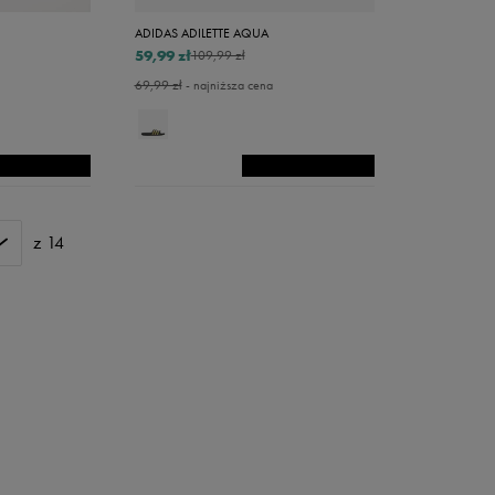
ADIDAS ADILETTE AQUA
59,99 zł
109,99 zł
69,99 zł
- najniższa cena
z 14