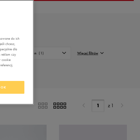
asowane do ich
śli chcesz,
ecjalnie dla
Sezon
(1)
Więcej filtrów
 reklam czy
w cookie
eferencji,
Całoroczne
FILTRUJ
Letnie
Wyczyść
Zimowe
OK
z
1