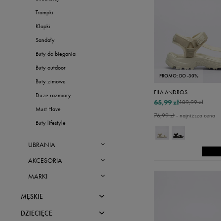
Nowości
Skechers
L
Trampki
Cena rosnąc
Timberland
Klapki
Cena maleją
Umbro
Sandały
Przeceny
Buty do biegania
Under Armour
S
Buty outdoor
Up8
PROMO: DO -30%
Buty zimowe
U.S. Polo ASSN.
FILA ANDROS
Duże rozmiary
65,99 zł
109,99 zł
Vans
Must Have
76,99 zł
- najniższa cena
Buty lifestyle
UBRANIA
AKCESORIA
Zobacz wszystkie
MARKI
Koszulki
Zobacz wszystkie
Topy
Czapki z daszkiem
Zobacz wszystkie
MĘSKIE
Spodenki
Okulary przeciwsłoneczne
adidas
DZIECIĘCE
BUTY
Koszulki Polo
Skarpetki