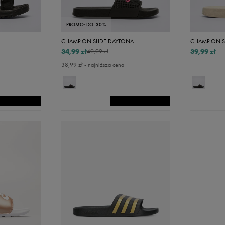
41,5
42 2/3
PROMO: DO -30%
43 1/3
CHAMPION SLIDE DAYTONA
CHAMPION S
34,99 zł
39,99 zł
49,99 zł
44 2/3
38,99 zł
- najniższa cena