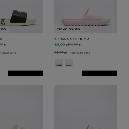
-30%
PROMO: DO -30%
25
ADIDAS ADILETTE LUMIA
89,99 zł
99 zł
99,99 zł
niższa cena
95,99 zł
- najniższa cena