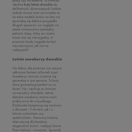
plaży czy na basenie. To również
idealne
buty letnie damskie
do
delikatnych, dziewczęcych looków.
Jednak musisz mieć na uwadze to,
że takie modele butów na lato nie
sprawdzą się dobrze przypadku
długich spacerów ze względu na
pasek umieszczony pomiędzy
palcami stopy, który po czasie
może stać się niewygodny. A
przecież kiedy wygoda ma być
najważniejsza, jak nie na
wakacjach?
Letnie sneakersy damskie
No dobra, ale przecież nie samymi
odkrytymi butami człowiek żyje!
Sneakersy również świetnie się
sprawdzą w tym sezonie. To buty,
które gwarantują komfort na co
dzień. No i cechuje je również
uniwersalny charakter. Letnie
damskie sneakersy można nosić
praktycznie do wszystkiego.
Doskonale komponują się zarówno
z dżinsami i T-shirtem, jak i z
letnimi sukienkami czy
spódniczkami. Stanowią świetną
alternatywę dla bardziej
eleganckich butów, nadając letnim
fitom lekkości i świeżości. Sprawdź