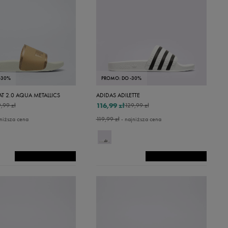
-30%
PROMO: DO -30%
T 2.0 AQUA METALLICS
ADIDAS ADILETTE
116,99 zł
,99 zł
129,99 zł
niższa cena
119,99 zł
- najniższa cena