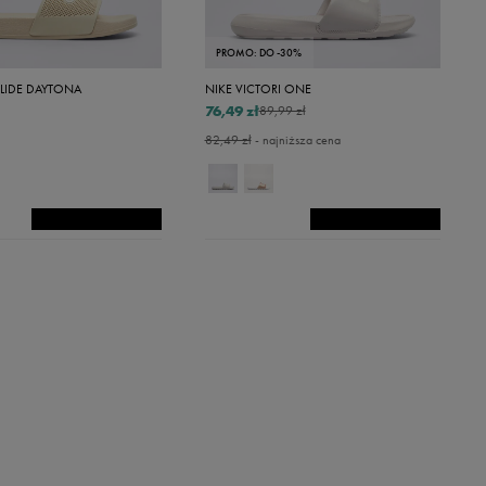
PROMO: DO -30%
LIDE DAYTONA
NIKE VICTORI ONE
76,49 zł
89,99 zł
82,49 zł
- najniższa cena