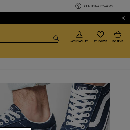
CENTRUM POMOCY
×
MOJE KONTO
SCHOWEK
KOSZYK
BUTY DLA CHŁOPCA
BUTY DLA DZIEWCZYNKI
0-4 lat
0-4 lat
4-8 lat
4-8 lat
9-16 lat
9-16 lat