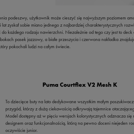
zenia podeszwy, użytkownik może cieszyć się najwyższym poziomem amor
i lat zyskał sobie miano jednego z najbardziej charakterystycznych rozwi
 do każdego rodzaju nawierzchni. Niezależnie od tego czy jest to deck 
po bokach pasek jazzowy, a białe przeszycia i czerwona nakładka znajduj
tóry pokochali ludzi na całym świecie.
Puma Courtflex V2 Mesh K
To dziecięce buty na lato dedykowane wszystkim małym poszukiwac
przygód, którzy z dużą ciekawością odkrywają tajemnice otaczająceg
Model dostępny aż w pięciu wersjach kolorystycznych odznacza si
designem oraz funkcjonalnością, którą na pewno doceni niejeden ro
oczywiście junior.