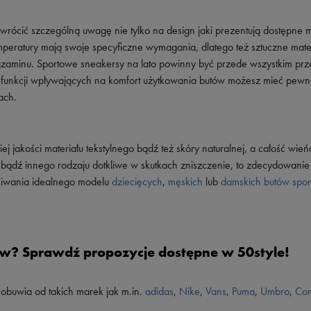
Vans
Skechers
ócić szczególną uwagę nie tylko na design jaki prezentują dostępne m
Timberland
mperatury mają swoje specyficzne wymagania, dlatego też sztuczne mater
Umbro
gzaminu. Sportowe sneakersy na lato powinny być przede wszystkim pr
Under Armour
w funkcji wpływających na komfort użytkowania butów możesz mieć pewn
ach.
Up8
U.S. Polo ASSN.
j jakości materiału tekstylnego bądź też skóry naturalnej, a całość wień
Vans
ę bądź innego rodzaju dotkliwe w skutkach zniszczenie, to zdecydowanie
ukiwania idealnego modelu
dziecięcych
,
męskich
lub
damskich butów spo
ów? Sprawdź propozycje dostępne w 50style!
 obuwia od takich marek jak m.in.
adidas
,
Nike
,
Vans
,
Puma
,
Umbro
,
Con