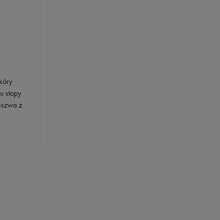
kóry
u stopy
eszwa z