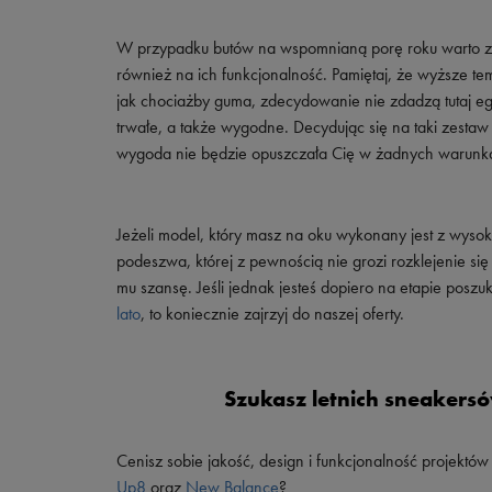
Skechers
W przypadku butów na wspomnianą porę roku warto zwr
Timberland
również na ich funkcjonalność. Pamiętaj, że wyższe te
Umbro
jak chociażby guma, zdecydowanie nie zdadzą tutaj e
Under Armour
trwałe, a także wygodne. Decydując się na taki zesta
wygoda nie będzie opuszczała Cię w żadnych warunk
Up8
U.S. Polo ASSN.
Jeżeli model, który masz na oku wykonany jest z wysokie
Vans
podeszwa, której z pewnością nie grozi rozklejenie si
mu szansę. Jeśli jednak jesteś dopiero na etapie posz
lato
, to koniecznie zajrzyj do naszej oferty.
Szukasz letnich sneakers
Cenisz sobie jakość, design i funkcjonalność projektów
Up8
oraz
New Balance
?