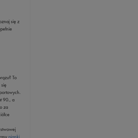
oznaj się z
upełnie
brązu? To
 się
portowych.
t 90., a
o za
iółce
rstwowej
rząsy
pianki