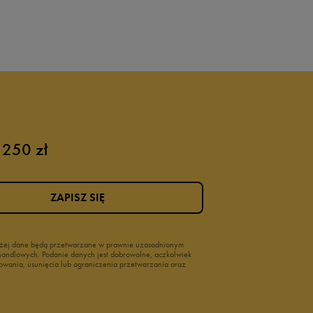
 250 zł
ZAPISZ SIĘ
wyżej dane będą przetwarzane w prawnie uzasadnionym
i handlowych. Podanie danych jest dobrowolne, aczkolwiek
owania, usunięcia lub ograniczenia przetwarzania oraz