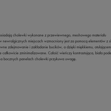
siadają cholewki wykonane z przewiewnego, meshowego materiału
 w newralgicznych miejscach wzmocniony jest za pomocą elementów z s
rawne zdejmowanie i zakładanie bucików, a dzięki miękkiemu, otulającem
je całkowicie zminimalizowane. Całość wieńczy kontrastująca, biała pod
 na bocznych panelach cholewki przykuwa uwagę.