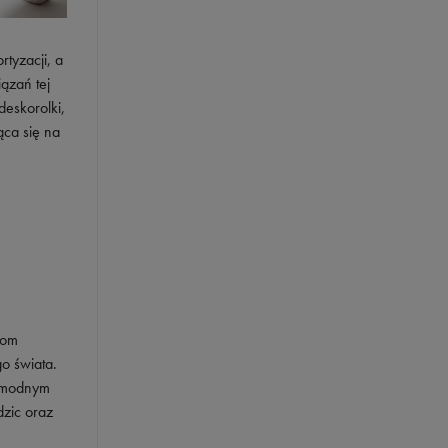
tyzacji, a
ązań tej
deskorolki,
ąca się na
zom
o świata.
ę modnym
dzic oraz