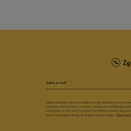
Zg
Adres e-mail
Administratorem danych osobowych jest Marketing Investme
interesie administratora, za który uważa się marketing pro
niezbędne w celu otrzymywania newslettera. Każdy ma prawo
prawo wniesienia skargi do organu nadzorczego.
Pełną treś