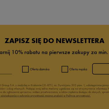
ZAPISZ SIĘ DO NEWSLETTERA
arnij 10% rabatu na pierwsze zakupy za min.
Oferta damska
Oferta męska
nt Group S.A. z siedzibą w Krakowie (31-871), os. Dywizjonu 303 paw. 1, udostępnione po
duktów i usług własnych. Podając swój adres mailowy zgadzasz się na otrzymywanie informacj
 do zgłoszenia sprzeciwu wobec przetwarzania, a także żądania dostępu do danych, sprost
ć oświadczenia o ochronie prywatności można znaleźć w Polityce prywatności.