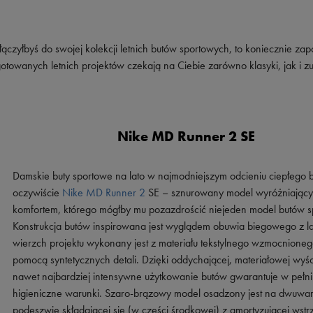
łączyłbyś do swojej kolekcji letnich butów sportowych, to koniecznie zap
towanych letnich projektów czekają na Ciebie zarówno klasyki, jak i z
Nike MD Runner 2 SE
Damskie buty sportowe na lato w najmodniejszym odcieniu ciepłego 
oczywiście
Nike MD Runner 2
SE – sznurowany model wyróżniający
komfortem, którego mógłby mu pozazdrościć niejeden model butów s
Konstrukcja butów inspirowana jest wyglądem obuwia biegowego z la
wierzch projektu wykonany jest z materiału tekstylnego wzmocnioneg
pomocą syntetycznych detali. Dzięki oddychającej, materiałowej wyśc
nawet najbardziej intensywne użytkowanie butów gwarantuje w pełni
higieniczne warunki. Szaro-brązowy model osadzony jest na dwuwa
podeszwie składającej się (w części środkowej) z amortyzującej wst