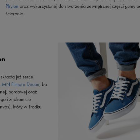
Phylon
oraz wykorzystanej do stworzenia zewnętrznej części gumy o
ścieranie.
on
 skradła już serce
s MN Filmore Decon
, bo
rnej, bordowej oraz
ego i znakomicie
nvas), który w środku