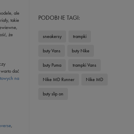
odele, ale
PODOBNE TAGI:
iały, takie
zewiewne,
ość, że
sneakersy
trampki
buty Vans
buty Nike
czy
buty Puma
trampki Vans
 warto dać
rtowych na
Nike MD Runner
Nike MD
buty slip on
verse
,