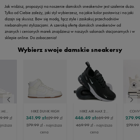
Jak widzisz, propozycji na noszenie damskich sneakersów jest szalenie dużo.
Tylko od Ciebie zależy, jaki styl wybierzesz, na jakie kolor postawisz i na jaki
dizajn się skusisz. Baw się modą, łącz style i zaskakuj przechodniów
niebanalnymi stylizacjami. A szeroką ofertę damskich sneakersów od
znanych i cenionych marek znajdziesz w naszych salonach stacjonarnych i w
sklepie online. Do zobaczenia!
Wybierz swoje damskie sneakersy
NIKE BLAZER MID 77
NIKE DUNK HIGH
NIKE AIR MAX 270 BLACK WHITE
341.99
zł
446.49
zł
279.9
9.99
zł
629.99
zł
689.99
zł
ajniższa
379.99
zł
- najniższa
469.99
zł
- najniższa
279.99
cena
cena