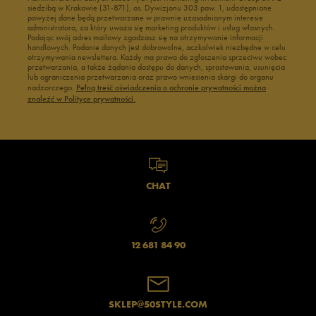
siedzibą w Krakowie (31-871), os. Dywizjonu 303 paw. 1, udostępnione
powyżej dane będą przetwarzane w prawnie uzasadnionym interesie
administratora, za który uważa się marketing produktów i usług własnych.
Podając swój adres mailowy zgadzasz się na otrzymywanie informacji
handlowych. Podanie danych jest dobrowolne, aczkolwiek niezbędne w celu
otrzymywania newslettera. Każdy ma prawo do zgłoszenia sprzeciwu wobec
przetwarzania, a także żądania dostępu do danych, sprostowania, usunięcia
lub ograniczenia przetwarzania oraz prawo wniesienia skargi do organu
nadzorczego.
Pełną treść oświadczenia o ochronie prywatności można
znaleźć w Polityce prywatności.
CHAT
12 681 84 90
SKLEP@50STYLE.COM