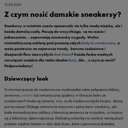
12.05.2020
Z czym nosić damskie sneakersy?
Sneakersy w ostatnim czasie opanowały nie tylko modę miejską, ale i
każdą damską szafę. Pasują do wszystkiego, są na czasie i
jednocześnie… zapewniają nieziemską wygodę. Wolisz
minimalistyczną odsłonę pod postacią całych
białych sneakersów
, a
może postawisz na najnowsze trendy, barwne szaleństwo i
dizajnerski flow niezwykłych
dad shoes
? Każda fanka modnych
rozwiązań znajdzie dla siebie idealne
buty
. Ale… z czym je nosić?
Podpowiadamy!
Dziewczęcy look
Ty również jeszcze do niedawna nie wyobrażałaś sobie połączenia lekkiej,
zwiewnej
sukienki
lub romantycznej spódnicy w klimacie boho ze
sneakersami? Moda się zmienia, a to, co do niedawna trąciło kiczem, dzisiaj
jest na czasie! Dlatego zarówno te masywne i pełne barw sneakersy, jak i
białe minimalistyczne odsłony z łatwością zestawisz ze wszystkim, co kojarzy
się z lekkością i dziewczęcością. Delikatną sukienkę na cienkich ramiączkach
przełam ciężkimi butami w stylu dad shoes, które z pewnością dodadzą