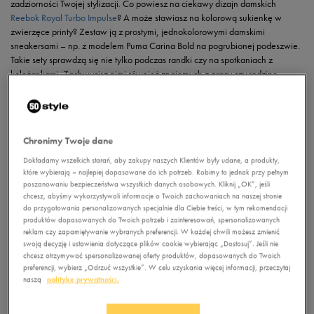
zadziorności Twojej stylizacji. Co powiesz na ciekawy dizajn damskich
Reebok Royal Turbo Impulse
? A może stawiasz na kolorową sukienkę w
zwierzęce printy? Zestaw ją z prostymi, jednokolorowymi damskimi
sneakersami – np. z modelem Puma Carina Bold na pogrubionej podeszwie.
Takie sety sprawdzą się nie tylko podczas randki czy na spotkaniach z
koleżankami. Zachwycisz nimi również znajomych z pracy czy rodzinę
podczas niezobowiązującego spotkania w letni weekend. Do tego ulubione
dodatki, które uzupełnią cały look i jesteś gotowa, aby podbijać miasto w
dziewczęcym zestawieniu i wygodzie ulubionych kicksów.
Chronimy Twoje dane
Dokładamy wszelkich starań, aby zakupy naszych Klientów były udane, a produkty,
które wybierają – najlepiej dopasowane do ich potrzeb. Robimy to jednak przy pełnym
poszanowaniu bezpieczeństwa wszystkich danych osobowych. Kliknij „OK”, jeśli
chcesz, abyśmy wykorzystywali informacje o Twoich zachowaniach na naszej stronie
do przygotowania personalizowanych specjalnie dla Ciebie treści, w tym rekomendacji
produktów dopasowanych do Twoich potrzeb i zainteresowań, spersonalizowanych
reklam czy zapamiętywanie wybranych preferencji. W każdej chwili możesz zmienić
swoją decyzję i ustawienia dotyczące plików cookie wybierając „Dostosuj”. Jeśli nie
chcesz otrzymywać spersonalizowanej oferty produktów, dopasowanych do Twoich
preferencji, wybierz „Odrzuć wszystkie”. W celu uzyskania więcej informacji, przeczytaj
naszą
politykę prywatności.