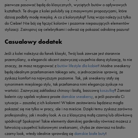
pierwsze pasować będą do klasycznych, wyciętych butów o opływowych
kształtach. Te drugie z kolei polubiły się z masywnymi propozycjami, które
dzisiaj podbiły modę miejską. A co z kolorystyką? Tutaj wizja należy już tylko
do Ciebie! Nie bój się łączyć kolorów i pozornie niepasujących elementów
stylizacji. Zainspiruj się celebrytkami i odważ się pokazać odrobinę pazura!
Casualowy dodatek
Jeśli z kolei należysz do fanek klasyki, Twój look zawsze jest starannie
przemyślany, a elegancki akcent zazwyczaj uzupełnia daną stylizację, to nie
znaczy, że masz rezygnować z
butów lifestyle dla kobiet
! Modne sneakersy
będą idealnym przełamaniem takiego setu, a jednocześnie sprawią, że
zyskasz komfort na najwyższym poziomie. Tak, jak sneakersy stały się
synonimem miejskiego stylu, tak przełamana nimi elegancja zyskuje na
wartości. Zazwyczaj zakładasz chinosy i białą, basicową
koszulkę
? Zamiast
balerin czy szpilek wybierz proste
damskie sneakersy
, a jeśli pozwala Ci
sytuacja – zaszalej z ich kolorem! W takim zestawieniu będziesz mogła
pokazać się nie tylko w pracy, ale i na mieście. Dzięki temu zyskasz zarówno
profesjonalny, jak i modny look. A co z klasyczną małą czarną lub ołówkową
spódnicą? Spokojnie! Takie elementy damskiej garderoby również możesz z
łatwością uzupełnić kolorowymi snekarsami, chyba że stawiasz na biało-
czarny look, wtedy idealnie sprawdzą się
damskie białe buty
!