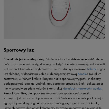
Sportowy luz
A jeżeli nie jesteś wielką fanką różu lub stylizacji w dziewczęcej odsłonie, a
cały czas zastanawiasz się, do czego założyć damskie sneakersy, odpowiedź
jest prosta. Na co dzień wybierasz klasyczne dżinsy i kolorowe
T-shirty
, a gdy
jest chłodno, wkładasz na siebie ulubioną oversize’ową
hoodie
? Do takich
zestawów, w których króluje klasyka i nutka sportowej wygody, snekaersy
będą pasować idealnie! Jednak, aby odrobinę urozmaicić taki look zaszalej
nie tylko pod względem kolorów i konstrukcji
damskich sneakersów adidas
,
Reebok czy Nike, ale i podczas wyboru kroju spodni czy koszulek.
Zazwyczaj stawiasz na dopasowane rurki? Świetnie – idealnie podkreślają
figurę i wysmuklają nogi. A co powiesz na joggery z gumką wokół kostki,
luźne chinosy w ulubionym kolorze czy zwężane ku dołowi mom jeans? Te