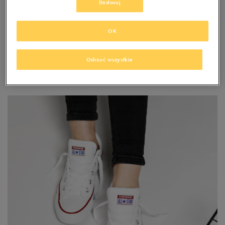
Dostosuj
OK
Odrzuć wszystkie