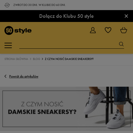
ZWROT DO 30 DNI. W KLUBIE DO 60 DNI.
×
Dołącz do Klubu 50 style
STRONA GŁÓWNA
BLOG
Z CZYM NOSIĆ DAMSKIE SNEAKERSY?
Powrót do artykułów