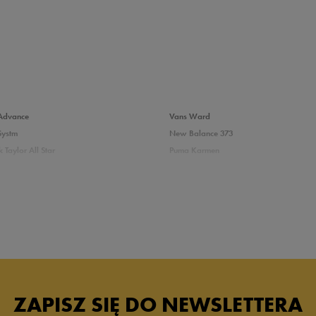
Advance
Vans Ward
Systm
New Balance 373
 Taylor All Star
Puma Karmen
0%
237
Vans Filmore
Court
adidas Ozelle
0%
0%
das damskie
Białe sneakersy damskie adidas
skie skórzane
Białe sneakersy damskie Nike
0%
ersy damskie
Sneakersy Puma damskie białe
ZAPISZ SIĘ DO NEWSLETTERA
0%