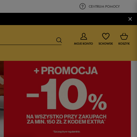
CENTRUM POMOCY
×
MOJE KONTO
SCHOWEK
KOSZYK
BUTY DLA CHŁOPCA
BUTY DLA DZIEWCZYNKI
0-4 lat
0-4 lat
4-8 lat
4-8 lat
9-16 lat
9-16 lat