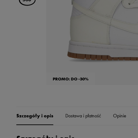
Skechers
Timberland
Umbro
Under Armour
Up8
U.S. Polo ASSN.
Vans
PROMO: DO -30%
Szczegóły i opis
Dostawa i płatność
Opinie