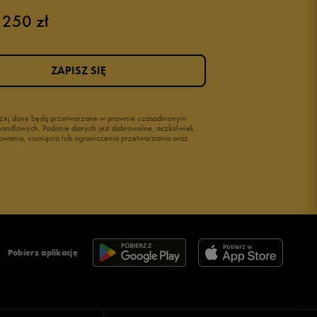
 250 zł
Różowe buty
Buty na siłownię Nike
Buty damskie 37
ZAPISZ SIĘ
Buty damskie 38
Buty damskie 39
wyżej dane będą przetwarzane w prawnie uzasadnionym
i handlowych. Podanie danych jest dobrowolne, aczkolwiek
owania, usunięcia lub ograniczenia przetwarzania oraz
Pobierz aplikację