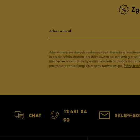
Zg
Klapki Nike
Białe adidasy
New Balance damskie
Czarne adidas
Buty Nike damskie
Buty Fila dams
Adres e-mail
Buty adidas damskie
Buty Reebok d
Jak zbieramy opinie?
Japonki
Buty na platfo
Opinie k
Administratorem danych osobowych jest Marketing Investme
interesie administratora, za który uważa się marketing pro
niezbędne w celu otrzymywania newslettera. Każdy ma prawo
prawo wniesienia skargi do organu nadzorczego.
Pełną treś
12 681 84
CHAT
SKLEP@50
90