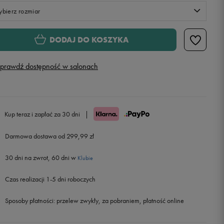
bierz rozmiar
Rozmiary EU
Rozmiary US
DODAJ DO KOSZYKA
36
22,5 cm
prawdź dostępność w salonach
36,5
23 cm
37,5
23,5 cm
Kup teraz i zapłać za 30 dni
|
38
24 cm
Darmowa dostawa od 299,99 zł
30 dni na zwrot, 60 dni w
38,5
24,5 cm
Klubie
Czas realizacji 1-5 dni roboczych
39
25 cm
Sposoby płatności:
przelew zwykły, za pobraniem, płatność online
40
25,5 cm