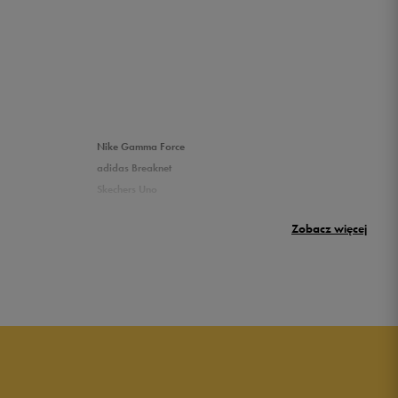
Nike Gamma Force
adidas Breaknet
Skechers Uno
Nike Huarache
Zobacz więcej
New Balance 500