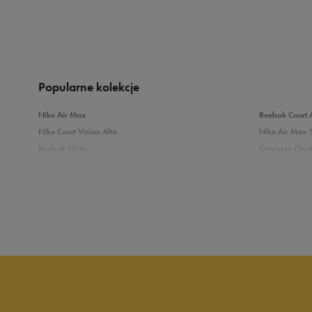
5.0
opinii klientów
1
z całego okresu
zebranych i zweryfikowanych przez
Popularne kolekcje
Nike Air Max
Reebok Court 
Nike Court Vision Alta
Nike Air Max 
Reebok Glide
Converse Chuck
5
10
Reebok Classic
New Balance 
Puma Carina
adidas Grand 
4
Sprawdź podobne kategorie
3
Białe Sneakersy
Sneakersy adi
Czarne sneakersy damskie
Sneakersy dam
2
Kolorowe sneakersy damskie
Wysokie sneak
1
Zobacz również