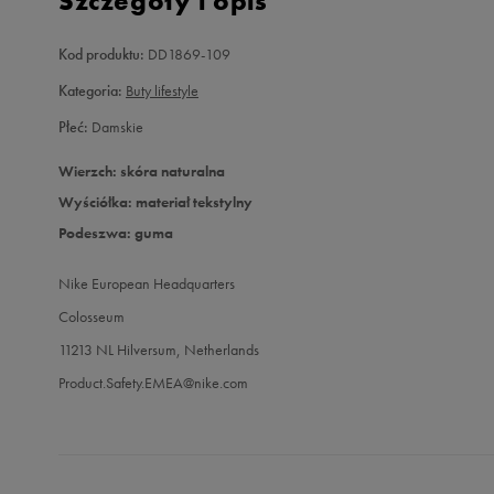
Szczegóły i opis
Kod produktu:
DD1869-109
Kategoria:
Buty lifestyle
Płeć:
Damskie
Wierzch: skóra naturalna
Wyściółka: materiał tekstylny
Podeszwa: guma
Nike European Headquarters
Colosseum
11213 NL Hilversum, Netherlands
Product.Safety.EMEA@nike.com