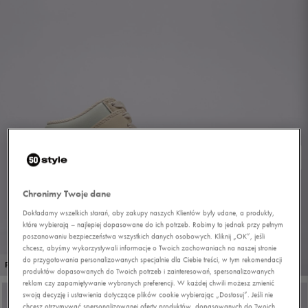
Chronimy Twoje dane
Dokładamy wszelkich starań, aby zakupy naszych Klientów były udane, a produkty,
które wybierają – najlepiej dopasowane do ich potrzeb. Robimy to jednak przy pełnym
poszanowaniu bezpieczeństwa wszystkich danych osobowych. Kliknij „OK”, jeśli
chcesz, abyśmy wykorzystywali informacje o Twoich zachowaniach na naszej stronie
do przygotowania personalizowanych specjalnie dla Ciebie treści, w tym rekomendacji
1/9
PROMO: DO -30%
produktów dopasowanych do Twoich potrzeb i zainteresowań, spersonalizowanych
reklam czy zapamiętywanie wybranych preferencji. W każdej chwili możesz zmienić
swoją decyzję i ustawienia dotyczące plików cookie wybierając „Dostosuj”. Jeśli nie
chcesz otrzymywać spersonalizowanej oferty produktów, dopasowanych do Twoich