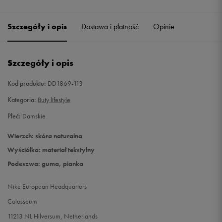
40,5
26 cm
Szczegóły i opis
Dostawa i płatność
Opinie
41
26,5 cm
Szczegóły i opis
Kod produktu:
DD1869-113
Kategoria:
Buty lifestyle
Płeć:
Damskie
Wierzch: skóra naturalna
Wyściółka: materiał tekstylny
Podeszwa: guma, pianka
Nike European Headquarters
Colosseum
11213 NL Hilversum, Netherlands