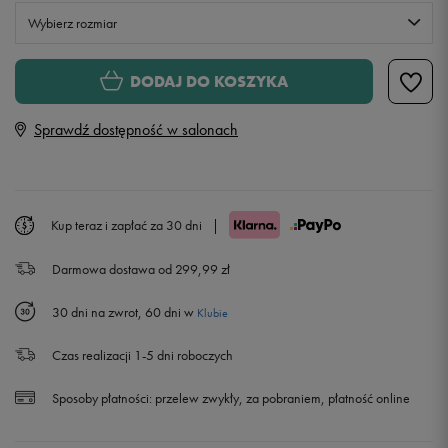
Wybierz rozmiar
Rozmiary EU
Rozmiary US
DODAJ DO KOSZYKA
36
22,5 cm
Sprawdź dostępność w salonach
36,5
23 cm
37,5
23,5 cm
Kup teraz i zapłać za 30 dni
|
Darmowa dostawa od 299,99 zł
38
24 cm
30 dni na zwrot, 60 dni w
Klubie
38,5
24,5 cm
Czas realizacji 1-5 dni roboczych
39
25 cm
Sposoby płatności:
przelew zwykły, za pobraniem, płatność online
40
25,5 cm