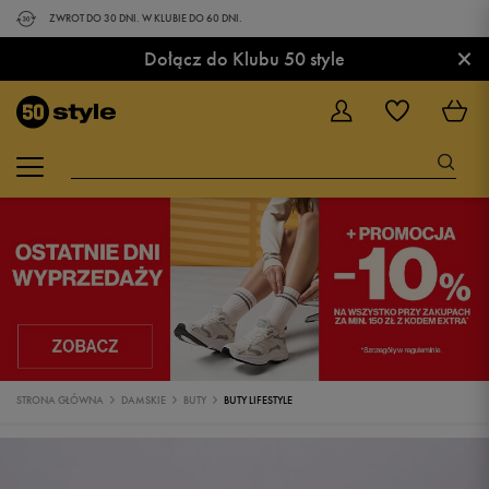
ZWROT DO 30 DNI. W KLUBIE DO 60 DNI.
×
Dołącz do Klubu 50 style
STRONA GŁÓWNA
DAMSKIE
BUTY
BUTY LIFESTYLE