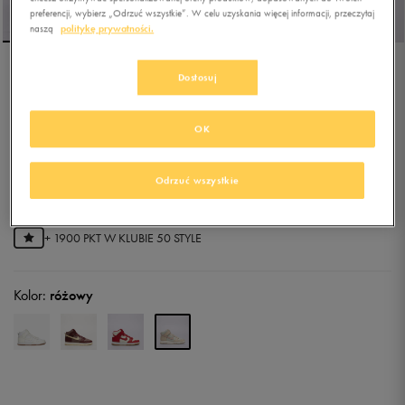
preferencji, wybierz „Odrzuć wszystkie”. W celu uzyskania więcej informacji, przeczytaj
naszą
politykę prywatności.
Dostosuj
NIKE DUNK HIGH
OK
5.0
(
1
)
341,99
zł
z Vat
Odrzuć wszystkie
359,99
zł
-5%
(najniższa cena z 30 dni przed obniżką)
379,99
zł
-10%
(cena bezpośrednio przed promocją)
+ 1900 PKT W
KLUBIE 50 STYLE
Kolor:
różowy