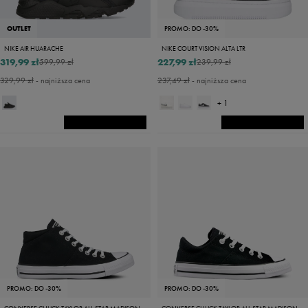
OUTLET
PROMO: DO -30%
NIKE AIR HUARACHE
NIKE COURT VISION ALTA LTR
319,99 zł
227,99 zł
599,99 zł
239,99 zł
329,99 zł
- najniższa cena
237,49 zł
- najniższa cena
+ 1
PROMO: DO -30%
PROMO: DO -30%