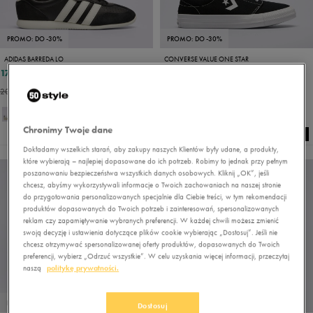
PROMO: DO -30%
PROMO: DO -30%
ADIDAS BARREDA LO
CONVERSE VALUE ONE STAR
179,99 zł
125,99 zł
239,99 zł
179,99 zł
203,99 zł
- najniższa cena
132,99 zł
- najniższa cena
Chronimy Twoje dane
Dokładamy wszelkich starań, aby zakupy naszych Klientów były udane, a produkty,
które wybierają – najlepiej dopasowane do ich potrzeb. Robimy to jednak przy pełnym
poszanowaniu bezpieczeństwa wszystkich danych osobowych. Kliknij „OK”, jeśli
chcesz, abyśmy wykorzystywali informacje o Twoich zachowaniach na naszej stronie
do przygotowania personalizowanych specjalnie dla Ciebie treści, w tym rekomendacji
produktów dopasowanych do Twoich potrzeb i zainteresowań, spersonalizowanych
reklam czy zapamiętywanie wybranych preferencji. W każdej chwili możesz zmienić
swoją decyzję i ustawienia dotyczące plików cookie wybierając „Dostosuj”. Jeśli nie
chcesz otrzymywać spersonalizowanej oferty produktów, dopasowanych do Twoich
preferencji, wybierz „Odrzuć wszystkie”. W celu uzyskania więcej informacji, przeczytaj
naszą
politykę prywatności.
PROMO: DO -30%
PROMO: DO -30%
Dostosuj