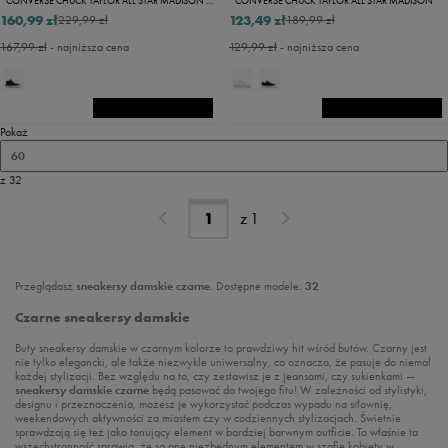
CONVERSE CHUCK TAYLOR ALL STAR MADISON MID
CONVERSE CHUCK TAYLOR ALL STAR MADISON
160,99 zł
123,49 zł
229,99 zł
189,99 zł
167,99 zł
- najniższa cena
129,99 zł
- najniższa cena
Pokaż
60
z 32
z
1
Przeglądasz
sneakersy damskie czarne
. Dostępne modele:
32
Czarne sneakersy damskie
Buty sneakersy damskie w czarnym kolorze to prawdziwy hit wśród butów. Czarny jest
nie tylko elegancki, ale także niezwykle uniwersalny, co oznacza, że pasuje do niemal
każdej stylizacji. Bez względu na to, czy zestawisz je z jeansami, czy sukienkami —
sneakersy damskie czarne
będą pasować do twojego fitu! W zależności od stylistyki,
designu i przeznaczenia, możesz je wykorzystać podczas wypadu na siłownię,
weekendowych aktywności za miastem czy w codziennych stylizacjach. Świetnie
sprawdzają się też jako tonujący element w bardziej barwnym outficie. To właśnie ta
wszechstronność sprawia, że są one niezbędnym elementem w szafie kobiety w