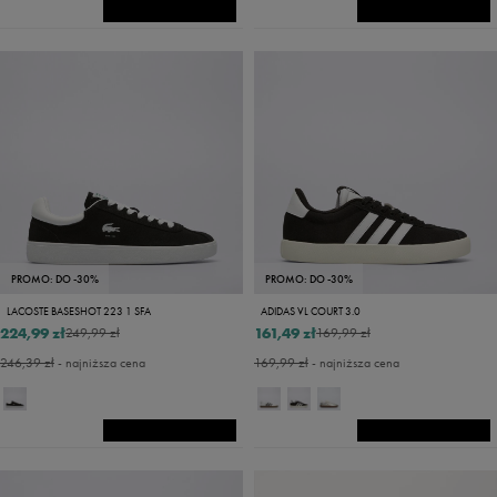
PROMO: DO -30%
PROMO: DO -30%
LACOSTE BASESHOT 223 1 SFA
ADIDAS VL COURT 3.0
224,99 zł
161,49 zł
249,99 zł
169,99 zł
246,39 zł
- najniższa cena
169,99 zł
- najniższa cena