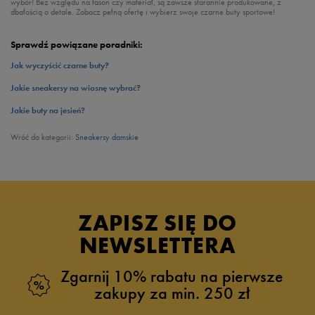
wybór! Bez względu na fason czy materiał, są zawsze starannie produkowane, z
dbałością o detale. Zobacz pełną ofertę i wybierz swoje czarne buty sportowe!
Sprawdź powiązane poradniki:
Jak wyczyścić czarne buty?
Jakie sneakersy na wiosnę wybrać?
Jakie buty na jesień?
Wróć do kategorii:
Sneakersy damskie
ZAPISZ SIĘ DO
NEWSLETTERA
Zgarnij 10% rabatu na pierwsze
zakupy za min. 250 zł