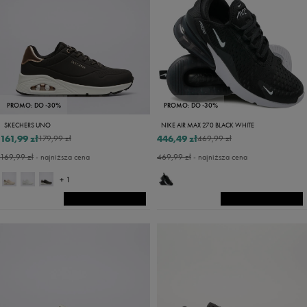
PROMO: DO -30%
PROMO: DO -30%
SKECHERS UNO
NIKE AIR MAX 270 BLACK WHITE
161,99 zł
446,49 zł
179,99 zł
469,99 zł
169,99 zł
- najniższa cena
469,99 zł
- najniższa cena
+ 1