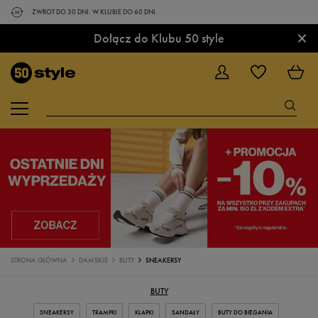
ZWROT DO 30 DNI. W KLUBIE DO 60 DNI.
×
Dołącz do Klubu 50 style
STRONA GŁÓWNA
DAMSKIE
BUTY
SNEAKERSY
BUTY
SNEAKERSY
TRAMPKI
KLAPKI
SANDAŁY
BUTY DO BIEGANIA