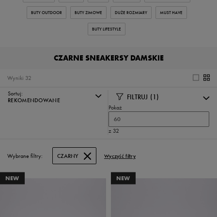
BUTY OUTDOOR
BUTY ZIMOWE
DUŻE ROZMIARY
MUST HAVE
BUTY LIFESTYLE
CZARNE SNEAKERSY DAMSKIE
Wyniki
32
Sortuj:
FILTRUJ
(1)
REKOMENDOWANE
Pokaż
60
z 32
Wybrane filtry:
CZARNY
Wyczyść filtry
NEW
NEW