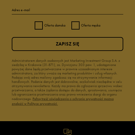
Adres e-mail
Oferta damska
Oferta męska
ZAPISZ SIĘ
Administratorem danych osobowych jest Marketing Investment Group S.A. z
siedzibą w Krakowie (31-871), os. Dywizjonu 303 paw. 1, udostępnione
powyżej dane będą przetwarzane w prawnie uzasadnionym interesie
administratora, za który uważa się marketing produktów i usług własnych.
Podając swój adres mailowy zgadzasz się na otrzymywanie informacji
handlowych. Podanie danych jest dobrowolne, aczkolwiek niezbędne w celu
otrzymywania newslettera. Każdy ma prawo do zgłoszenia sprzeciwu wobec
przetwarzania, a także żądania dostępu do danych, sprostowania, usunięcia
lub ograniczenia przetwarzania oraz prawo wniesienia skargi do organu
nadzorczego.
Pełną treść oświadczenia o ochronie prywatności można
znaleźć w Polityce prywatności.