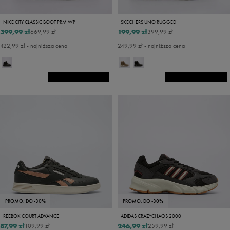
NIKE CITY CLASSIC BOOT PRM WP
SKECHERS UNO RUGGED
399,99 zł
199,99 zł
669,99 zł
399,99 zł
422,99 zł
- najniższa cena
249,99 zł
- najniższa cena
PROMO: DO -30%
PROMO: DO -30%
REEBOK COURT ADVANCE
ADIDAS CRAZYCHAOS 2000
87,99 zł
246,99 zł
109,99 zł
259,99 zł