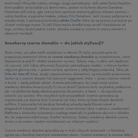
możliwości! Wszystko zależy od tego, czego potrzebujesz. Jeśli jesteś fanką klasyków,
które podbiły serca kobiet już dawno temu, postaw na kultowe obuwie
Converse
.
Natomiast jeśli lubisz, gdy czarne buty sportowe stanowią główny element zestawu i
wolisz bardziej oryginalne modele, zobacz Fila Hometown. Jeśli czujesz połączenie z
miejską modą, z pomocą przychodzą
adidas Ozelle
, które aż się proszą o przejście po
ulicach wielkiego miasta. To jak? Która marka skradła twoje serce? Niezależnie od
tego, na który brand padnie wybór, damskie sneakersy czarne to ważny element w
obecnych trendach.
Sneakersy czarne damskie — do jakich stylizacji?
Skoro wiesz, już jakie marki znajdziesz w ofercie 50 style, przyszła pora na
propozycje zestawów! Mimo że
czarne sneakersy damskie
są wszechstronne, warto
dopasować je pod fit i dodać zestawowi wyrazu. Zależy więc, w jakim celu będziesz
ich używać. Jeśli lubisz aktywność fizyczną i potrzebujesz modelu, w którym komfort
odgrywa główną rolę — postaw na buty sportowe z oddychającą siateczką. Takie jak
Nike Air Max AP
, które, dzięki wspomnianemu elementowi, są niezwykle przewiewne.
Zestaw je z szarymi dresami lub różowymi legginsami, które — przez różowe wstawki
w bucie — będą pobijać odcień. A może potrzebujesz, by twoje nowe czarne
sneakersy damskie towarzyszyły Ci na co dzień? Zarówno buty na płaskiej podeszwie,
jak i na platformie będą idealnie pasować do jeansów, a latem — do casualowej
sukienki czy szortów. We wszystkich tych przypadkach świetnie sprawdzą się
wspomniane już stylowe buty Converse lub Vans, które są hitem klasyki damskich
outfitów. Z marynarką lub bardziej formalną sukienką będą fitować nawet w
eleganckich kreacjach. Wbrew pozorom, zima również idzie w parze z sneakersami!
Platforma z cholewką wykonaną z ciepłego materiału to podstawa obuwia w chłodne
dni, bo zapewnia stabilizację i komfort termiczny. Zobacz sneakersy damskie czarne,
stwórz swój zestaw i postaw na kobiecość we własnym wydaniu!
Czarne sneakersy damskie sprawdzą się w wielu różnych zestawach i z łatwością
zgrają się z bardziej barwnymi elementami ubioru. Czarne sneakersy to zawsze dobry