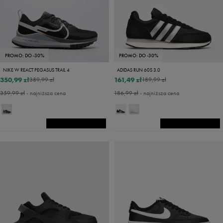
PROMO: DO -30%
PROMO: DO -30%
NIKE W REACT PEGASUS TRAIL 4
ADIDAS RUN 60S 3.0
350,99 zł
161,49 zł
389,99 zł
189,99 zł
359,99 zł
- najniższa cena
186,99 zł
- najniższa cena