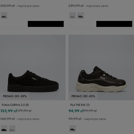
103,99 zł
- najniższa cena
259,99 zł
- najniższa cena
PROMO: DO -30%
PROMO: DO -30%
PUMA CARINA 2.0 SD
FILA THE RAY 23
152,99 zł
94,99 zł
179,99 zł
99,99 zł
160,99 zł
- najniższa cena
99,99 zł
- najniższa cena