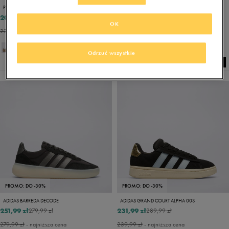
PUMA BELLA DONNA ANIMAL FLAIR
SKECHERS BOBS GEO
206,99 zł
152,99 zł
229,99 zł
179,99 zł
OK
229,99 zł
- najniższa cena
167,99 zł
- najniższa cena
Odrzuć wszystkie
PROMO: DO -30%
PROMO: DO -30%
ADIDAS BARREDA DECODE
ADIDAS GRAND COURT ALPHA 00S
251,99 zł
231,99 zł
279,99 zł
289,99 zł
279,99 zł
- najniższa cena
239,99 zł
- najniższa cena