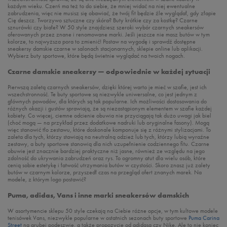
każdym wieku. Czerń ma też to do siebie, że mniej widać na niej ewentualne
zabrudzenia, więc nie musisz się obawiać, że twój fit będzie źle wyglądał, gdy złapie
Cię deszcz. Tworzywo sztuczne czy skóra? Buty krótkie czy za kostkę? Czarne
sznurówki czy białe? W 50 style znajdziesz szeroki wybór czarnych sneakersów
oferowanych przez znane i renomowane marki. Jeśli jeszcze nie masz butów w tym
kolorze, to najwyższa pora to zmienić! Postaw na wygodę i sprawdź dostępne
sneakersy damskie czarne w salonach stacjonarnych, sklepie online lub aplikacji.
Wybierz buty sportowe, które będą świetnie wyglądać na twoich nogach.
Czarne damskie sneakersy — odpowiednie w każdej sytuacji
Pierwszą zaletą czarnych sneakersów, dzięki której warto je mieć w szafie, jest ich
wszechstronność. Te buty sportowe są niezwykle uniwersalne, co jest jednym z
głównych powodów, dla których są tak popularne. Ich możliwości dostosowania do
różnych okazji i gustów sprawiają, że są niezastąpionym elementem w szafie każdej
kobiety. Co więcej, ciemne odcienie obuwia nie przyciągają tak dużo uwagi jak biel
(choć mogą — na przykład przez dodatkowe nadruki lub oryginalne fasony). Mogą
więc stanowić tło zestawu, które doskonale komponuje się z różnymi stylizacjami. To
zaleta dla tych, którzy stawiają na neutralną odzież lub tych, którzy lubią wyraźne
zestawy, a buty sportowe stanowią dla nich uzupełnienie codziennego fitu. Czarne
obuwie jest znacznie bardziej praktyczne niż jasne, również ze względu na jego
zdolność do ukrywania zabrudzeń oraz rys. To ogromny atut dla wielu osób, które
cenią sobie estetykę i łatwość utrzymania butów w czystości. Skoro znasz już zalety
butów w czarnym kolorze, przyszedł czas na przegląd ofert znanych marek. Na
modele, z którym logo postawić?
Puma, adidas, Vans i inne marki sneakersów damskich
W asortymencie sklepu 50 style czekają na Ciebie różne opcje, w tym kultowe modele
tenisówek Vans, niezwykle popularne w ostatnich sezonach buty sportowe
Puma Carina
Street
na grubej podeszwie, a także propozycje od adidasa czy Nike. Ale to nie koniec