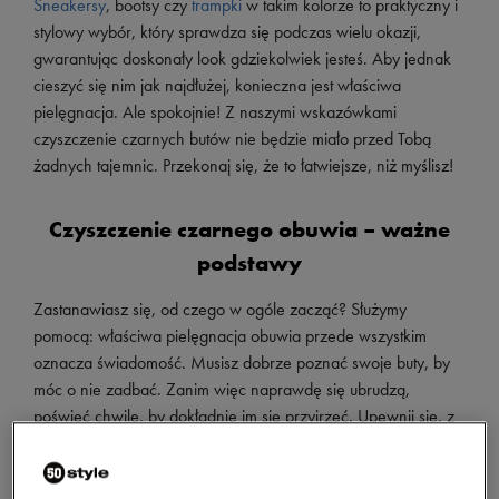
Sneakersy
, bootsy czy
trampki
w takim kolorze to praktyczny i
stylowy wybór, który sprawdza się podczas wielu okazji,
gwarantując doskonały look gdziekolwiek jesteś. Aby jednak
cieszyć się nim jak najdłużej, konieczna jest właściwa
pielęgnacja. Ale spokojnie! Z naszymi wskazówkami
czyszczenie czarnych butów nie będzie miało przed Tobą
żadnych tajemnic. Przekonaj się, że to łatwiejsze, niż myślisz!
Czyszczenie czarnego obuwia – ważne
podstawy
Zastanawiasz się, od czego w ogóle zacząć? Służymy
pomocą: właściwa pielęgnacja obuwia przede wszystkim
oznacza świadomość. Musisz dobrze poznać swoje buty, by
móc o nie zadbać. Zanim więc naprawdę się ubrudzą,
poświęć chwilę, by dokładnie im się przyjrzeć. Upewnij się, z
jakiego materiału zostały wykonane, bo to ważne przy
późniejszym doborze preparatów i technik. Przykładowo,
czarne buty z zamszu czy nubuku nie tolerują wody, dlatego