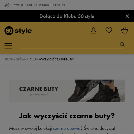
ZWROT DO 30 DNI. W KLUBIE DO 60 DNI.
×
Dołącz do Klubu 50 style
STRONA GŁÓWNA
JAK WYCZYŚCIĆ CZARNE BUTY?
Jak wyczyścić czarne buty?
Masz w swojej kolekcji
czarne obuwie
? Świetna decyzja!