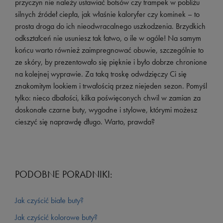
przyczyn nie należy ustawiać botsów czy trampek w pobliżu
silnych źródeł ciepła, jak właśnie kaloryfer czy kominek – to
prosta droga do ich nieodwracalnego uszkodzenia. Brzydkich
odkształceń nie usuniesz tak łatwo, o ile w ogóle! Na samym
końcu warto również zaimpregnować obuwie, szczególnie to
ze skóry, by prezentowało się pięknie i było dobrze chronione
na kolejnej wyprawie. Za taką troskę odwdzięczy Ci się
znakomitym lookiem i trwałością przez niejeden sezon. Pomyśl
tylko: nieco dbałości, kilka poświęconych chwil w zamian za
doskonałe czarne buty, wygodne i stylowe, którymi możesz
cieszyć się naprawdę długo. Warto, prawda?
PODOBNE PORADNIKI:
Jak czyścić białe buty?
Jak czyścić kolorowe buty?