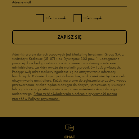
Adres e-mail
Oferta damska
Oferta męska
ZAPISZ SIĘ
Administratorem danych osobowych jest Marketing Investment Group S.A. z
siedzibą w Krakowie (31-871), os. Dywizjonu 303 paw. 1, udostępnione
powyżej dane będą przetwarzane w prawnie uzasadnionym interesie
administratora, za który uważa się marketing produktów i usług własnych.
Podając swój adres mailowy zgadzasz się na otrzymywanie informacji
handlowych. Podanie danych jest dobrowolne, aczkolwiek niezbędne w celu
otrzymywania newslettera. Każdy ma prawo do zgłoszenia sprzeciwu wobec
przetwarzania, a także żądania dostępu do danych, sprostowania, usunięcia
lub ograniczenia przetwarzania oraz prawo wniesienia skargi do organu
nadzorczego.
Pełną treść oświadczenia o ochronie prywatności można
znaleźć w Polityce prywatności.
CHAT