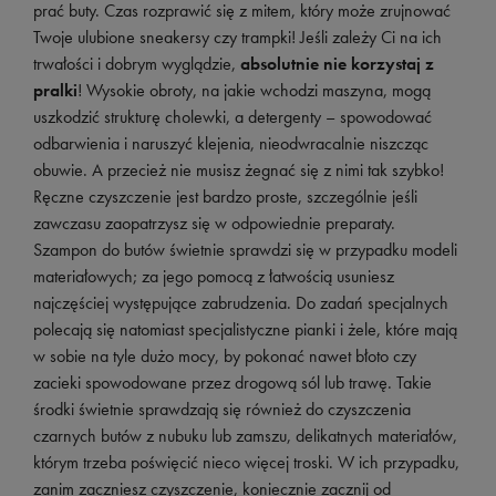
prać buty. Czas rozprawić się z mitem, który może zrujnować
Twoje ulubione sneakersy czy trampki! Jeśli zależy Ci na ich
trwałości i dobrym wyglądzie,
absolutnie nie korzystaj z
pralki
! Wysokie obroty, na jakie wchodzi maszyna, mogą
uszkodzić strukturę cholewki, a detergenty – spowodować
odbarwienia i naruszyć klejenia, nieodwracalnie niszcząc
obuwie. A przecież nie musisz żegnać się z nimi tak szybko!
Ręczne czyszczenie jest bardzo proste, szczególnie jeśli
zawczasu zaopatrzysz się w odpowiednie preparaty.
Szampon do butów świetnie sprawdzi się w przypadku modeli
materiałowych; za jego pomocą z łatwością usuniesz
najczęściej występujące zabrudzenia. Do zadań specjalnych
polecają się natomiast specjalistyczne pianki i żele, które mają
w sobie na tyle dużo mocy, by pokonać nawet błoto czy
zacieki spowodowane przez drogową sól lub trawę. Takie
środki świetnie sprawdzają się również do czyszczenia
czarnych butów z nubuku lub zamszu, delikatnych materiałów,
którym trzeba poświęcić nieco więcej troski. W ich przypadku,
zanim zaczniesz czyszczenie, koniecznie zacznij od