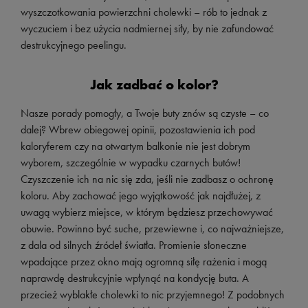
wyszczotkowania powierzchni cholewki – rób to jednak z
wyczuciem i bez użycia nadmiernej siły, by nie zafundować
destrukcyjnego peelingu.
Jak zadbać o kolor?
Nasze porady pomogły, a Twoje buty znów są czyste – co
dalej? Wbrew obiegowej opinii, pozostawienia ich pod
kaloryferem czy na otwartym balkonie nie jest dobrym
wyborem, szczególnie w wypadku czarnych butów!
Czyszczenie ich na nic się zda, jeśli nie zadbasz o ochronę
koloru. Aby zachować jego wyjątkowość jak najdłużej, z
uwagą wybierz miejsce, w którym będziesz przechowywać
obuwie. Powinno być suche, przewiewne i, co najważniejsze,
z dala od silnych źródeł światła. Promienie słoneczne
wpadające przez okno mają ogromną siłę rażenia i mogą
naprawdę destrukcyjnie wpłynąć na kondycję buta. A
przecież wyblakłe cholewki to nic przyjemnego! Z podobnych