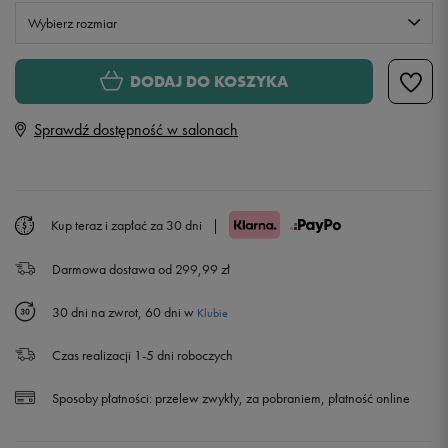
Wybierz rozmiar
Rozmiary EU
Rozmiary US
DODAJ DO KOSZYKA
36
22,5 cm
Powiadom o dostępności
Sprawdź dostępność w salonach
36,5
23 cm
37,5
23,5 cm
Kup teraz i zapłać za 30 dni
|
Darmowa dostawa od 299,99 zł
38
24 cm
30 dni na zwrot, 60 dni w
Klubie
38,5
24,5 cm
Czas realizacji 1-5 dni roboczych
39
25 cm
Sposoby płatności:
przelew zwykły, za pobraniem, płatność online
40
25,5 cm