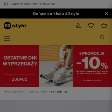
ZWROT DO 30 DNI. W KLUBIE DO 60 DNI.
×
Dołącz do Klubu 50 style
STRONA GŁÓWNA
DAMSKIE
BUTY
BUTY LIFESTYLE