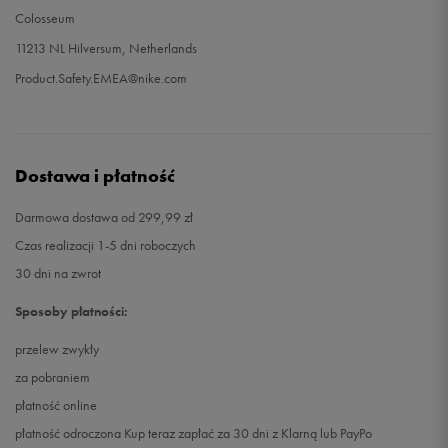
Colosseum
11213 NL Hilversum, Netherlands
Product.Safety.EMEA@nike.com
Dostawa i płatność
Darmowa dostawa od 299,99 zł
Czas realizacji 1-5 dni roboczych
30 dni na zwrot
Sposoby płatności:
przelew zwykły
za pobraniem
płatność online
płatność odroczona Kup teraz zapłać za 30 dni z Klarną lub PayPo