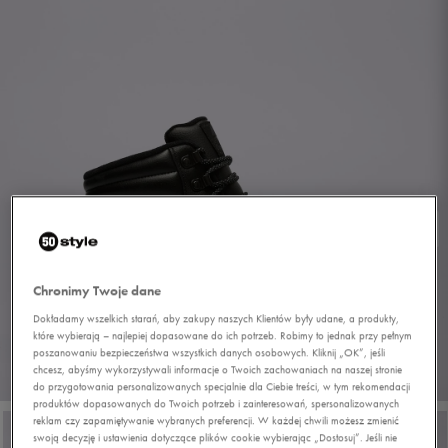
Chronimy Twoje dane
Dokładamy wszelkich starań, aby zakupy naszych Klientów były udane, a produkty,
które wybierają – najlepiej dopasowane do ich potrzeb. Robimy to jednak przy pełnym
poszanowaniu bezpieczeństwa wszystkich danych osobowych. Kliknij „OK”, jeśli
chcesz, abyśmy wykorzystywali informacje o Twoich zachowaniach na naszej stronie
1/9
do przygotowania personalizowanych specjalnie dla Ciebie treści, w tym rekomendacji
produktów dopasowanych do Twoich potrzeb i zainteresowań, spersonalizowanych
reklam czy zapamiętywanie wybranych preferencji. W każdej chwili możesz zmienić
swoją decyzję i ustawienia dotyczące plików cookie wybierając „Dostosuj”. Jeśli nie