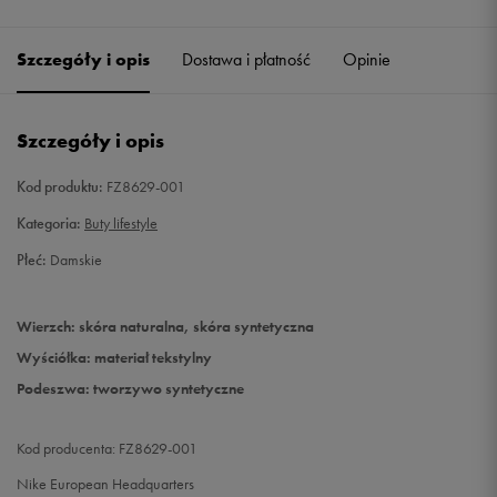
40,5
26 cm
Powiadom o dostępności
Szczegóły i opis
Dostawa i płatność
Opinie
41
26,5 cm
Powiadom o dostępności
Szczegóły i opis
Kod produktu:
FZ8629-001
Kategoria:
Buty lifestyle
Płeć:
Damskie
Wierzch: skóra naturalna, skóra syntetyczna
Wyściółka: materiał tekstylny
Podeszwa: tworzywo syntetyczne
Kod producenta: FZ8629-001
Nike European Headquarters