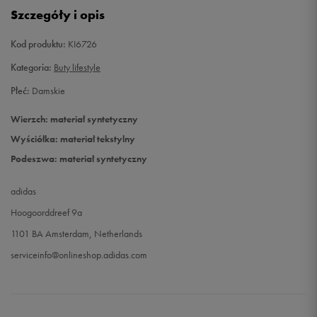
Szczegóły i opis
42
26,5 cm
Powiadom o dostępności
Kod produktu:
KI6726
42 2/3
27 cm
Powiadom o dostępności
Kategoria:
Buty lifestyle
43 1/3
27,5 cm
Powiadom o dostępności
Płeć:
Damskie
Wierzch: materiał syntetyczny
44
28 cm
Powiadom o dostępności
Wyściółka: materiał tekstylny
Podeszwa: materiał syntetyczny
adidas
Hoogoorddreef 9a
1101 BA Amsterdam, Netherlands
serviceinfo@onlineshop.adidas.com