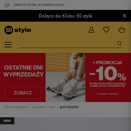
ZWROT DO 30 DNI. W KLUBIE DO 60 DNI.
×
Dołącz do Klubu 50 style
STRONA GŁÓWNA
DAMSKIE
BUTY
BUTY LIFESTYLE
NEW