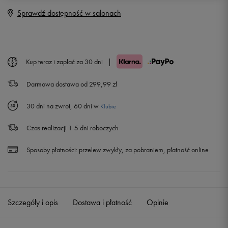
36
22 cm
Powiadom o dostępności
Sprawdź dostępność w salonach
36 2/3
22,5 cm
37 1/3
23 cm
Kup teraz i zapłać za 30 dni
|
Darmowa dostawa od 299,99 zł
38
23,5 cm
30 dni na zwrot, 60 dni w
Klubie
38 2/3
24 cm
Czas realizacji 1-5 dni roboczych
39 1/3
24,5 cm
Sposoby płatności:
przelew zwykły, za pobraniem, płatność online
40
25 cm
40 2/3
25,5 cm
Szczegóły i opis
Dostawa i płatność
Opinie
41 1/3
26 cm