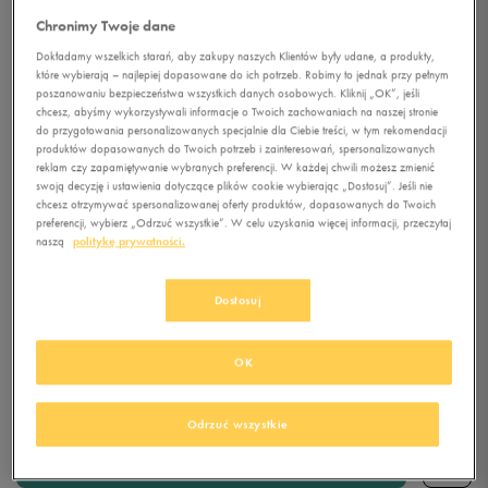
Chronimy Twoje dane
Dokładamy wszelkich starań, aby zakupy naszych Klientów były udane, a produkty,
5.0
(
1
)
które wybierają – najlepiej dopasowane do ich potrzeb. Robimy to jednak przy pełnym
179,99
zł
z Vat
poszanowaniu bezpieczeństwa wszystkich danych osobowych. Kliknij „OK”, jeśli
chcesz, abyśmy wykorzystywali informacje o Twoich zachowaniach na naszej stronie
203,99
zł
-12%
(najniższa cena z 30 dni przed obniżką)
do przygotowania personalizowanych specjalnie dla Ciebie treści, w tym rekomendacji
239,99
zł
-25%
(cena bezpośrednio przed promocją)
produktów dopasowanych do Twoich potrzeb i zainteresowań, spersonalizowanych
reklam czy zapamiętywanie wybranych preferencji. W każdej chwili możesz zmienić
+ 1200 PKT W
KLUBIE 50 STYLE
swoją decyzję i ustawienia dotyczące plików cookie wybierając „Dostosuj”. Jeśli nie
chcesz otrzymywać spersonalizowanej oferty produktów, dopasowanych do Twoich
preferencji, wybierz „Odrzuć wszystkie”. W celu uzyskania więcej informacji, przeczytaj
Kolor:
biały
naszą
politykę prywatności.
Dostosuj
OK
Wybierz rozmiar
Odrzuć wszystkie
Rozmiary EU
Rozmiary US
DODAJ DO KOSZYKA