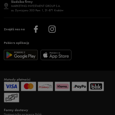
Siedziba firmy
Jak wybrać buty na zimę?
Stylizacje damskie
Sklepy stacjonarne
MARKETING INVESTMENT GROUP S.A.
os. Dywizjonu 303 Paw. 1, 31-871 Kraków
Więcej >
Klub 50 style
Regulamin sklepu 50 style
Praca
Regulamin aplikacji 50 style
Informacje o firmie
Więcej regulaminów >
Znajdź nas na
Pobierz aplikację
Metody płatności
Formy dostawy
Dostawa tylko na terenie Polski