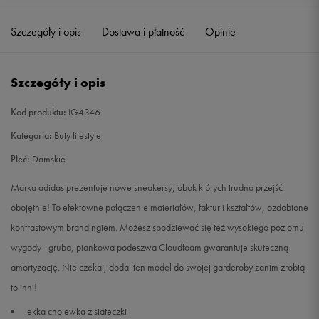
36 2/3
22,5 cm
Powiadom o dostępności
Szczegóły i opis
Dostawa i płatność
Opinie
37 1/3
23 cm
Powiadom o dostępności
Szczegóły i opis
38 2/3
24 cm
Powiadom o dostępności
Kod produktu:
IG4346
39 1/3
24,5 cm
Powiadom o dostępności
Kategoria:
Buty lifestyle
Płeć:
Damskie
40 2/3
25,5 cm
Powiadom o dostępności
Marka adidas prezentuje nowe sneakersy, obok których trudno przejść
41 1/3
26 cm
Powiadom o dostępności
obojętnie! To efektowne połączenie materiałów, faktur i kształtów, ozdobione
kontrastowym brandingiem. Możesz spodziewać się też wysokiego poziomu
wygody - gruba, piankowa podeszwa Cloudfoam gwarantuje skuteczną
amortyzację. Nie czekaj, dodaj ten model do swojej garderoby zanim zrobią
to inni!
lekka cholewka z siateczki