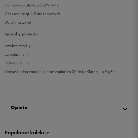
Darmowa dostawa od 299,99 zł
Czas realizacji 1-5 dni roboczych
30 dni na zwrot
Sposoby płatności:
przelew zwykły
za pobraniem
płatność online
płatność odroczona Kup teraz zapłać za 30 dni z Klarną lub PayPo
Opinie
5.0
Popularne kolekcje