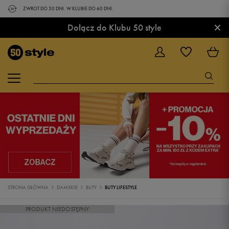
ZWROT DO 30 DNI. W KLUBIE DO 60 DNI.
×
Dołącz do Klubu 50 style
STRONA GŁÓWNA
DAMSKIE
BUTY
BUTY LIFESTYLE
PRODUKT NIEDOSTĘPNY