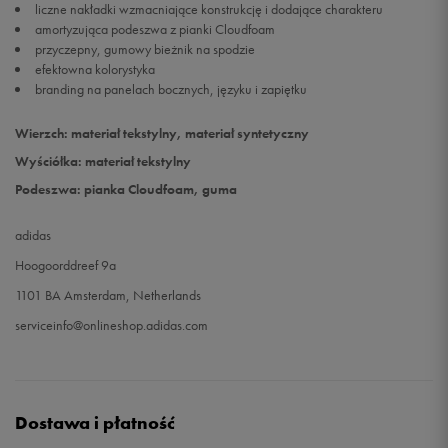
liczne nakładki wzmacniające konstrukcję i dodające charakteru
amortyzująca podeszwa z pianki Cloudfoam
przyczepny, gumowy bieżnik na spodzie
efektowna kolorystyka
branding na panelach bocznych, języku i zapiętku
Wierzch: materiał tekstylny, materiał syntetyczny
Wyściółka: materiał tekstylny
Podeszwa: pianka Cloudfoam, guma
adidas
Hoogoorddreef 9a
1101 BA Amsterdam, Netherlands
serviceinfo@onlineshop.adidas.com
Dostawa i płatność