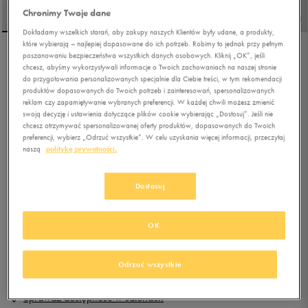
Chronimy Twoje dane
Dokładamy wszelkich starań, aby zakupy naszych Klientów były udane, a produkty,
które wybierają – najlepiej dopasowane do ich potrzeb. Robimy to jednak przy pełnym
poszanowaniu bezpieczeństwa wszystkich danych osobowych. Kliknij „OK”, jeśli
ADIDAS CRAZYCHAOS
chcesz, abyśmy wykorzystywali informacje o Twoich zachowaniach na naszej stronie
2000
do przygotowania personalizowanych specjalnie dla Ciebie treści, w tym rekomendacji
produktów dopasowanych do Twoich potrzeb i zainteresowań, spersonalizowanych
reklam czy zapamiętywanie wybranych preferencji. W każdej chwili możesz zmienić
5.0
(
8
)
swoją decyzję i ustawienia dotyczące plików cookie wybierając „Dostosuj”. Jeśli nie
279,99
zł
z Vat
chcesz otrzymywać spersonalizowanej oferty produktów, dopasowanych do Twoich
preferencji, wybierz „Odrzuć wszystkie”. W celu uzyskania więcej informacji, przeczytaj
naszą
politykę prywatności.
+ 1400 PKT W
KLUBIE 50 STYLE
Dostosuj
Produkt niedostępny
OK
Jeśli artykuł będzie ponownie dostępny, otrzymasz od nas powiadomienie.
Wybierz rozmiar
Odrzuć wszystkie
Sprawdź dostępność w salonach
Rozmiary EU
Rozmiary US