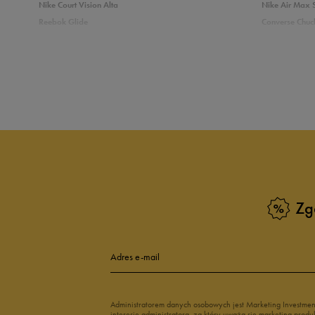
Nike Court Vision Alta
Nike Air Max 
Reebok Glide
Converse Chuck
5
6
Reebok Classic
New Balance 
Puma Carina
adidas Grand 
4
3
Sprawdź podobne kategorie
3
Białe Sneakersy
Sneakersy adi
Czarne sneakersy damskie
Sneakersy dam
2
Kolorowe sneakersy damskie
Wysokie sneak
1
Zobacz również
Zg
Klapki Nike
Białe adidasy
New Balance damskie
Czarne adidas
Buty Nike damskie
Buty Fila dams
Adres e-mail
Buty adidas damskie
Buty Reebok d
Jak zbieramy opinie?
Japonki
Buty na platfo
Opinie k
Administratorem danych osobowych jest Marketing Investme
interesie administratora, za który uważa się marketing pro