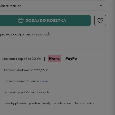
bierz rozmiar
Rozmiary EU
Rozmiary US
DODAJ DO KOSZYKA
36
22,5 cm
prawdź dostępność w salonach
36,5
23 cm
37,5
23,5 cm
Powiadom o dostępności
Kup teraz i zapłać za 30 dni
|
38
24 cm
Powiadom o dostępności
Darmowa dostawa od 299,99 zł
30 dni na zwrot, 60 dni w
38,5
24,5 cm
Powiadom o dostępności
Klubie
Czas realizacji 1-5 dni roboczych
39
25 cm
Powiadom o dostępności
Sposoby płatności:
przelew zwykły, za pobraniem, płatność online
40
25,5 cm
Powiadom o dostępności