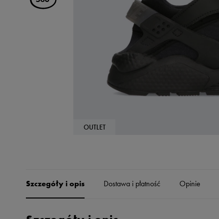
Skechers
Timberland
Umbro
Under Armour
Up8
U.S. Polo ASSN.
Vans
OUTLET
Szczegóły i opis
Dostawa i płatność
Opinie