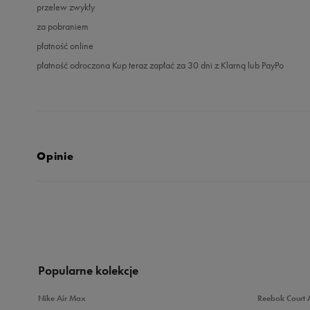
przelew zwykły
za pobraniem
płatność online
płatność odroczona Kup teraz zapłać za 30 dni z Klarną lub PayPo
Opinie
4.7
opinii klientów
3
z całego okresu
zebranych i zweryfikowanych przez
Popularne kolekcje
Nike Air Max
Reebok Court 