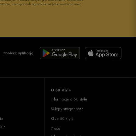
owania, usunięcia lub ograniczenia przetwarzania oraz
Pobierz aplikację
O 50 style
Informacje o 50 style
Sklepy stacjonarne
ie
Klub 50 style
skie
Praca