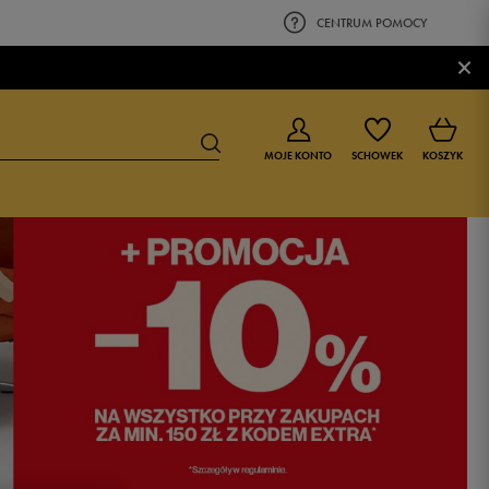
CENTRUM POMOCY
×
MOJE KONTO
SCHOWEK
KOSZYK
BUTY DLA CHŁOPCA
BUTY DLA DZIEWCZYNKI
0-4 lat
0-4 lat
4-8 lat
4-8 lat
9-16 lat
9-16 lat