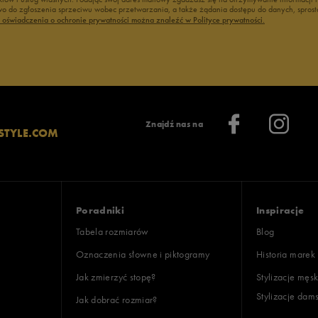
 do zgłoszenia sprzeciwu wobec przetwarzania, a także żądania dostępu do danych, sprost
ć oświadczenia o ochronie prywatności można znaleźć w Polityce prywatności.
Wyczyść
Szukaj
Znajdź nas na
STYLE.COM
Poradniki
Inspiracje
Tabela rozmiarów
Blog
Oznaczenia słowne i piktogramy
Historia marek
Jak zmierzyć stopę?
Stylizacje męsk
Stylizacje dam
Jak dobrać rozmiar?