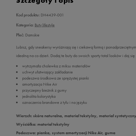
Szczegóły i opis
Kod produktu:
DH4439-001
Kategoria:
Buty lifestyle
Płeć:
Damskie
Lubisz, gdy sneakersy wyróżniają się i ciekawą formą i ponadprzeciętn
idealną na co dzień. Dodaj te buty do swoich sporty total looków i daj się
wytrzymała cholewka z miksu materiałów
uchwyt ułatwiający zakładanie
podeszwa środkowa ze sprężystej pianki
amortyzacja Nike Air
przyczepny bieżnik z gumy
jednolita kolorystyka
oznaczenia brandowe z tyłu i na języku
Wierzch: skóra naturalna, materiał tekstylny, materiał syntetyczn
Wyściółka: materiał tekstylny
Podeszwa: pianka, system amortyzacji Nike Air, guma