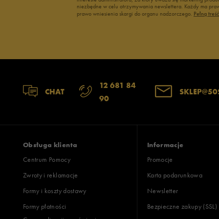
niezbędne w celu otrzymywania newslettera. Każdy ma prawo
prawo wniesienia skargi do organu nadzorczego.
Pełną treś
12 681 84
CHAT
SKLEP@50
90
Obsługa klienta
Informacje
Centrum Pomocy
Promocje
Zwroty i reklamacje
Karta podarunkowa
Formy i koszty dostawy
Newsletter
Formy płatności
Bezpieczne zakupy (SSL)