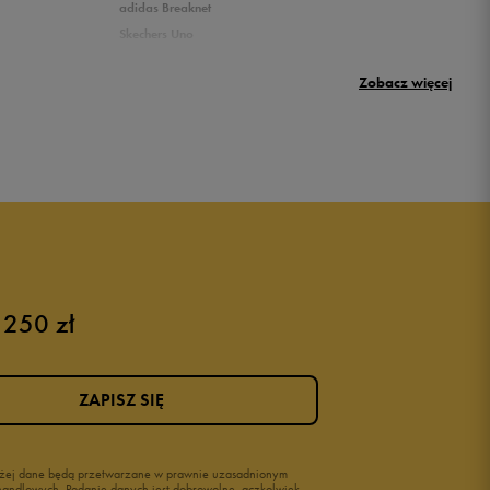
adidas Breaknet
Skechers Uno
Nike Huarache
Zobacz więcej
New Balance 500
 250 zł
Różowe buty
Buty na siłownię Nike
Buty damskie 37
ZAPISZ SIĘ
Buty damskie 38
Buty damskie 39
wyżej dane będą przetwarzane w prawnie uzasadnionym
i handlowych. Podanie danych jest dobrowolne, aczkolwiek