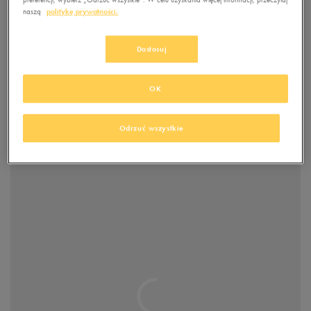
naszą
politykę prywatności.
Jeśli poszukujesz wygodnych butów i jesteś fanką sportowego stylu w
wydaniu retro, na pewno przypadnie Ci do gustu model Nike WMNS MD
Runner 2, inspirowany klasycznymi biegówkami. W tym przypadku cholewkę
Dostosuj
wykonano z wysokiej jakości skóry naturalnej i wytrzymałego materiału
tekstylnego, który dodatkowo oferuje niezbędną przewiewność. Wewnątrz
buta znajdziesz miękką wyściółkę, przekładającą się na ogólny komfort
OK
użytkowania. Sylwetkę zestawiono podeszwą środkową z phylonowej
pianki, która zapewnia wysoki poziom amortyzacji, niezbędnej podczas
przemieszczania się w środowisku pełnym twardych nawierzchni.
Odrzuć wszystkie