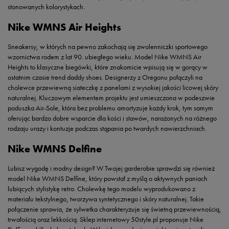
stonowanych kolorystykach.
Nike WMNS Air Heights
Sneakersy, w których na pewno zakochają się zwolenniczki sportowego
wzornictwa rodem z lat 90. ubiegłego wieku. Model Nike WMNS Air
Heights to klasyczne biegówki, które znakomicie wpisują się w gorący w
ostatnim czasie trend daddy shoes. Designerzy z Oregonu połączyli na
cholewce przewiewną siateczkę z panelami z wysokiej jakości licowej skóry
naturalnej. Kluczowym elementem projektu jest umieszczona w podeszwie
poduszka Air-Sole, która bez problemu amortyzuje każdy krok, tym samym
oferując bardzo dobre wsparcie dla kości i stawów, narażonych na różnego
rodzaju urazy i kontuzje podczas stąpania po twardych nawierzchniach.
Nike WMNS Delfine
Lubisz wygodę i modny design? W Twojej garderobie sprawdzi się również
model Nike WMNS Delfine, który powstał z myślą o aktywnych paniach
lubiących stylistykę retro. Cholewkę tego modelu wyprodukowano z
materiału tekstylnego, tworzywa syntetycznego i skóry naturalnej. Takie
połączenie sprawia, że sylwetka charakteryzuje się świetną przewiewnością,
trwałością oraz lekkością. Sklep internetowy 50style.pl proponuje Nike