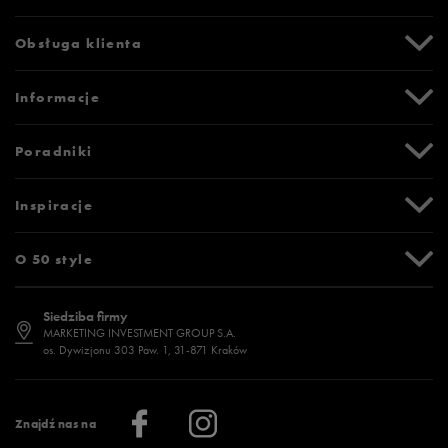
Obsługa klienta
Centrum Pomocy
Informacje
Zwroty i reklamacje
Formy i koszty dostawy
Promocje
Poradniki
Formy płatności
Karta podarunkowa
Czas realizacji zamówienia
Newsletter
Tabela rozmiarów
Inspiracje
Bezpieczne zakupy (SSL)
Oznaczenia słowne i piktogramy
Polityka prywatności
Jak zmierzyć stopę?
Blog
O 50 style
Polityka cookies
Jak dobrać rozmiar?
Historia marek
Dostępność
Jakie buty na siłownię wybrać?
Stylizacje męskie
Informacje o 50 style
Siedziba firmy
Jak wybrać buty na zimę?
Stylizacje damskie
Sklepy stacjonarne
MARKETING INVESTMENT GROUP S.A.
os. Dywizjonu 303 Paw. 1, 31-871 Kraków
Więcej >
Klub 50 style
Regulamin sklepu 50 style
Praca
Regulamin aplikacji 50 style
Informacje o firmie
Więcej regulaminów >
Znajdź nas na