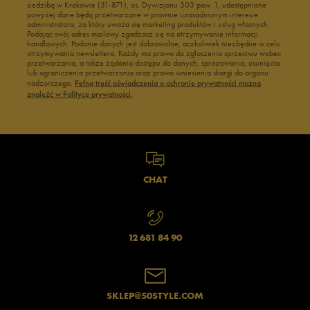
siedzibą w Krakowie (31-871), os. Dywizjonu 303 paw. 1, udostępnione
powyżej dane będą przetwarzane w prawnie uzasadnionym interesie
administratora, za który uważa się marketing produktów i usług własnych.
Podając swój adres mailowy zgadzasz się na otrzymywanie informacji
handlowych. Podanie danych jest dobrowolne, aczkolwiek niezbędne w celu
otrzymywania newslettera. Każdy ma prawo do zgłoszenia sprzeciwu wobec
przetwarzania, a także żądania dostępu do danych, sprostowania, usunięcia
lub ograniczenia przetwarzania oraz prawo wniesienia skargi do organu
nadzorczego.
Pełną treść oświadczenia o ochronie prywatności można
znaleźć w Polityce prywatności.
CHAT
12 681 84 90
SKLEP@50STYLE.COM