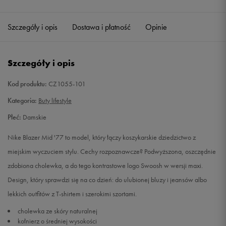
40
25,5 cm
Szczegóły i opis
Dostawa i płatność
Opinie
40,5
26 cm
Powiadom o dostępności
Szczegóły i opis
41
26,5 cm
Powiadom o dostępności
Kod produktu:
CZ1055-101
42
27 cm
Powiadom o dostępności
Kategoria:
Buty lifestyle
42,5
27,5 cm
Powiadom o dostępności
Płeć:
Damskie
Nike Blazer Mid '77 to model, który łączy koszykarskie dziedzictwo z
43
28 cm
Powiadom o dostępności
miejskim wyczuciem stylu. Cechy rozpoznawcze? Podwyższona, oszczędnie
zdobiona cholewka, a do tego kontrastowe logo Swoosh w wersji maxi.
44
28,5 cm
Powiadom o dostępności
Design, który sprawdzi się na co dzień: do ulubionej bluzy i jeansów albo
lekkich outfitów z T-shirtem i szerokimi szortami.
44,5
29 cm
Powiadom o dostępności
cholewka ze skóry naturalnej
kołnierz o średniej wysokości