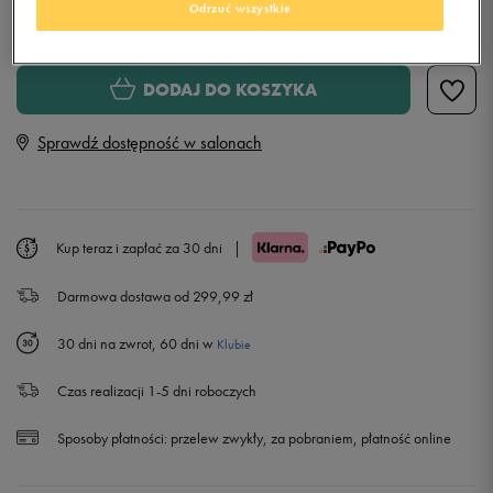
Odrzuć wszystkie
Wybierz rozmiar
Rozmiary EU
Rozmiary US
DODAJ DO KOSZYKA
35,5
22 cm
Powiadom o dostępności
Sprawdź dostępność w salonach
36
22,5 cm
Powiadom o dostępności
36,5
23 cm
Kup teraz i zapłać za 30 dni
|
Darmowa dostawa od 299,99 zł
37,5
23,5 cm
30 dni na zwrot, 60 dni w
Klubie
38
24 cm
Czas realizacji 1-5 dni roboczych
38,5
24,5 cm
Sposoby płatności:
przelew zwykły, za pobraniem, płatność online
39
25 cm