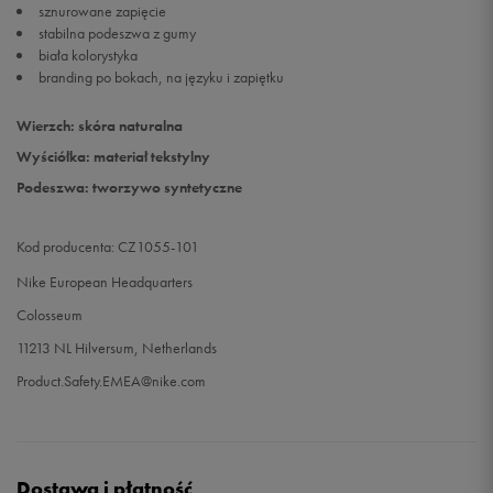
sznurowane zapięcie
stabilna podeszwa z gumy
biała kolorystyka
branding po bokach, na języku i zapiętku
Wierzch: skóra naturalna
Wyściółka: materiał tekstylny
Podeszwa: tworzywo syntetyczne
Kod producenta: CZ1055-101
Nike European Headquarters
Colosseum
11213 NL Hilversum, Netherlands
Product.Safety.EMEA@nike.com
Dostawa i płatność