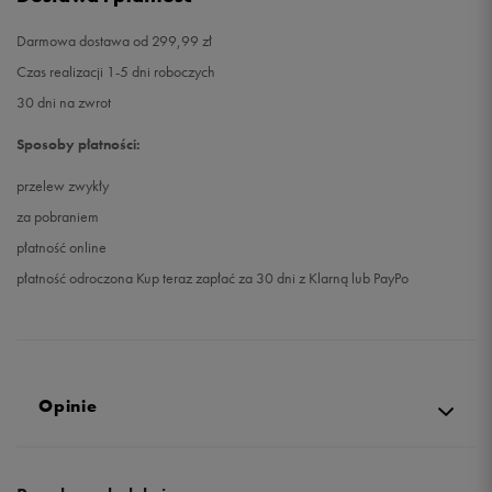
Darmowa dostawa od 299,99 zł
Czas realizacji 1-5 dni roboczych
30 dni na zwrot
Sposoby płatności:
przelew zwykły
za pobraniem
płatność online
płatność odroczona Kup teraz zapłać za 30 dni z Klarną lub PayPo
Opinie
4.3