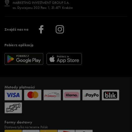
Jak wybrać buty na zimę?
Stylizacje damskie
Sklepy stacjonarne
MARKETING INVESTMENT GROUP S.A.
os. Dywizjonu 303 Paw. 1, 31-871 Kraków
Więcej >
Klub 50 style
Regulamin sklepu 50 style
Praca
Regulamin aplikacji 50 style
Informacje o firmie
Więcej regulaminów >
Znajdź nas na
Pobierz aplikację
Metody płatności
Formy dostawy
Dostawa tylko na terenie Polski