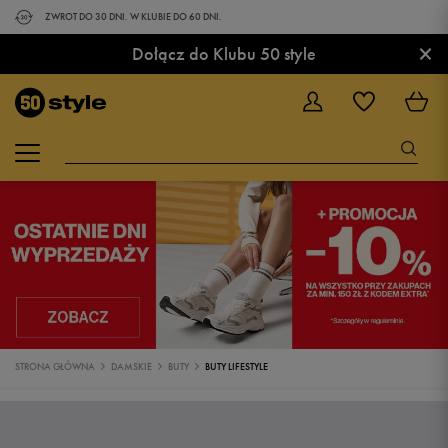
ZWROT DO 30 DNI. W KLUBIE DO 60 DNI.
×
Dołącz do Klubu 50 style
STRONA GŁÓWNA
DAMSKIE
BUTY
BUTY LIFESTYLE