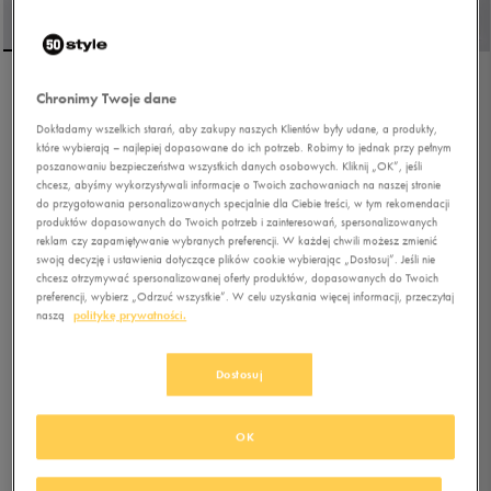
Chronimy Twoje dane
NIKE BLAZER MID 77
Dokładamy wszelkich starań, aby zakupy naszych Klientów były udane, a produkty,
które wybierają – najlepiej dopasowane do ich potrzeb. Robimy to jednak przy pełnym
poszanowaniu bezpieczeństwa wszystkich danych osobowych. Kliknij „OK”, jeśli
4.3
(
3
)
chcesz, abyśmy wykorzystywali informacje o Twoich zachowaniach na naszej stronie
251,99
zł
z Vat
do przygotowania personalizowanych specjalnie dla Ciebie treści, w tym rekomendacji
produktów dopasowanych do Twoich potrzeb i zainteresowań, spersonalizowanych
269,99
zł
-7%
(najniższa cena od momentu wprowadzenia produktu)
reklam czy zapamiętywanie wybranych preferencji. W każdej chwili możesz zmienić
279,99
zł
-10%
(cena bezpośrednio przed promocją)
swoją decyzję i ustawienia dotyczące plików cookie wybierając „Dostosuj”. Jeśli nie
chcesz otrzymywać spersonalizowanej oferty produktów, dopasowanych do Twoich
+ 1400 PKT W
KLUBIE 50 STYLE
preferencji, wybierz „Odrzuć wszystkie”. W celu uzyskania więcej informacji, przeczytaj
naszą
politykę prywatności.
Kolor:
biały
Dostosuj
OK