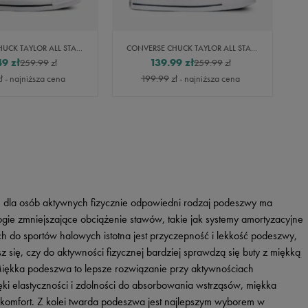
CONVERSE CHUCK TAYLOR ALL STAR MADISON
CONVERSE CHUCK TAYLOR ALL STAR MADISON
49
zł
139.99
zł
259.99
zł
259.99
zł
ł
- najniższa cena
199.99
zł
- najniższa cena
e dla osób aktywnych fizycznie odpowiedni rodzaj podeszwy ma
ogie zmniejszające obciążenie stawów, takie jak systemy amortyzacyjne
h do sportów halowych istotna jest przyczepność i lekkość podeszwy,
z się, czy do aktywności fizycznej bardziej sprawdzą się buty z miękką
Miękka podeszwa to lepsze rozwiązanie przy aktywnościach
ięki elastyczności i zdolności do absorbowania wstrząsów, miękka
komfort. Z kolei twarda podeszwa jest najlepszym wyborem w