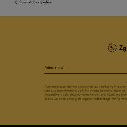
Powrót do artykułów
Zg
Adres e-mail
Administratorem danych osobowych jest Marketing Investme
interesie administratora, za który uważa się marketing pro
niezbędne w celu otrzymywania newslettera. Każdy ma prawo
prawo wniesienia skargi do organu nadzorczego.
Pełną treś