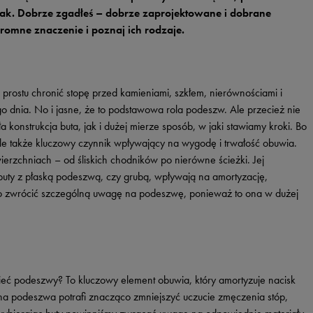
Vans
Skechers
k, tak. Dobrze zgadłeś – dobrze zaprojektowane i dobrane
romne znaczenie i poznaj ich rodzaje.
Timberland
Umbro
Under Armour
ostu chronić stopę przed kamieniami, szkłem, nierównościami i
Up8
o dnia. No i jasne, że to podstawowa rola podeszw. Ale przecież nie
 konstrukcja buta, jak i dużej mierze sposób, w jaki stawiamy kroki. Bo
U.S. Polo ASSN.
 ale także kluczowy czynnik wpływający na wygodę i trwałość obuwia.
Vans
erzchniach – od śliskich chodników po nierówne ścieżki. Jej
z buty z płaską podeszwą, czy grubą, wpływają na amortyzację,
to zwrócić szczególną uwagę na podeszwę, ponieważ to ona w dużej
mieć podeszwy? To kluczowy element obuwia, który amortyzuje nacisk
a podeszwa potrafi znacząco zmniejszyć uczucie zmęczenia stóp,