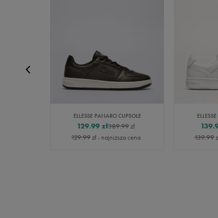
WO TREY
ELLESSE PANARO CUPSOLE
ELLESS
129.99
zł
139.
99
zł
389.99
zł
za cena
129.99
zł
- najniższa cena
139.99
z