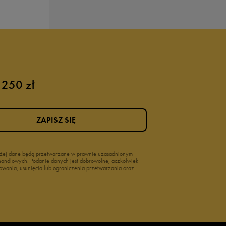
 250 zł
ZAPISZ SIĘ
wyżej dane będą przetwarzane w prawnie uzasadnionym
i handlowych. Podanie danych jest dobrowolne, aczkolwiek
owania, usunięcia lub ograniczenia przetwarzania oraz