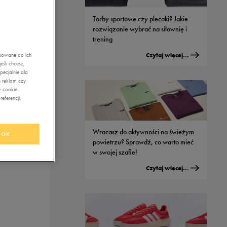
Torby sportowe czy plecaki? Jakie
rozwiązanie wybrać na siłownię i
trening
Czytaj więcej...
asowane do ich
śli chcesz,
ecjalnie dla
 reklam czy
w cookie
eferencji,
Wracasz do aktywności na świeżym
OK
powietrzu? Sprawdź, co warto mieć
w swojej szafie!
Czytaj więcej...