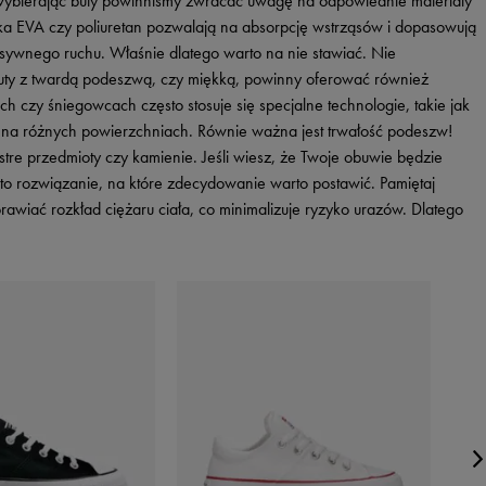
wybierając buty powinniśmy zwracać uwagę na odpowiednie materiały
anka EVA czy poliuretan pozwalają na absorpcję wstrząsów i dopasowują
nsywnego ruchu. Właśnie dlatego warto na nie stawiać. Nie
uty z twardą podeszwą, czy miękką, powinny oferować również
 czy śniegowcach często stosuje się specjalne technologie, takie jak
ię na różnych powierzchniach. Równie ważna jest trwałość podeszw!
tre przedmioty czy kamienie. Jeśli wiesz, że Twoje obuwie będzie
 rozwiązanie, na które zdecydowanie warto postawić. Pamiętaj
iać rozkład ciężaru ciała, co minimalizuje ryzyko urazów. Dlatego