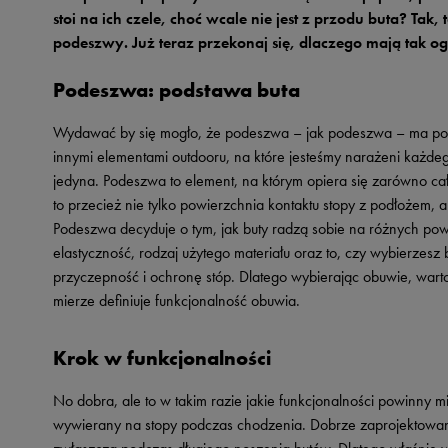
Skechers
stoi na ich czele, choć wcale nie jest z przodu buta? Ta
podeszwy. Już teraz przekonaj się, dlaczego mają tak og
Timberland
Umbro
Podeszwa: podstawa buta
Under Armour
Wydawać by się mogło, że podeszwa – jak podeszwa – ma po pr
Up8
innymi elementami outdooru, na które jesteśmy narażeni każdeg
jedyna. Podeszwa to element, na którym opiera się zarówno cała
U.S. Polo ASSN.
to przecież nie tylko powierzchnia kontaktu stopy z podłożem,
Vans
Podeszwa decyduje o tym, jak buty radzą sobie na różnych powi
elastyczność, rodzaj użytego materiału oraz to, czy wybierzes
przyczepność i ochronę stóp. Dlatego wybierając obuwie, war
mierze definiuje funkcjonalność obuwia.
Krok w funkcjonalności
No dobra, ale to w takim razie jakie funkcjonalności powinny 
wywierany na stopy podczas chodzenia. Dobrze zaprojektowan