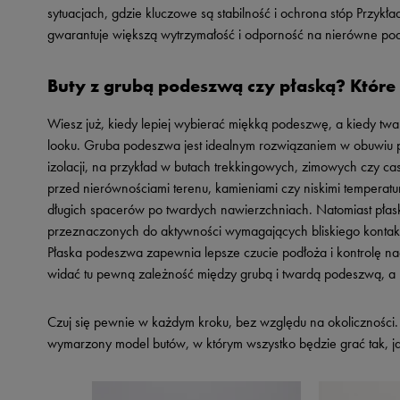
sytuacjach, gdzie kluczowe są stabilność i ochrona stóp Przy
gwarantuje większą wytrzymałość i odporność na nierówne pod
Buty z grubą podeszwą czy płaską? Które
Wiesz już, kiedy lepiej wybierać miękką podeszwę, a kiedy twa
looku. Gruba podeszwa jest idealnym rozwiązaniem w obuwiu
izolacji, na przykład w butach trekkingowych, zimowych czy 
przed nierównościami terenu, kamieniami czy niskimi tempera
długich spacerów po twardych nawierzchniach. Natomiast pła
przeznaczonych do aktywności wymagających bliskiego kontaktu
Płaska podeszwa zapewnia lepsze czucie podłoża i kontrolę na
widać tu pewną zależność między grubą i twardą podeszwą, a 
Czuj się pewnie w każdym kroku, bez względu na okoliczności. S
wymarzony model butów, w którym wszystko będzie grać tak, j