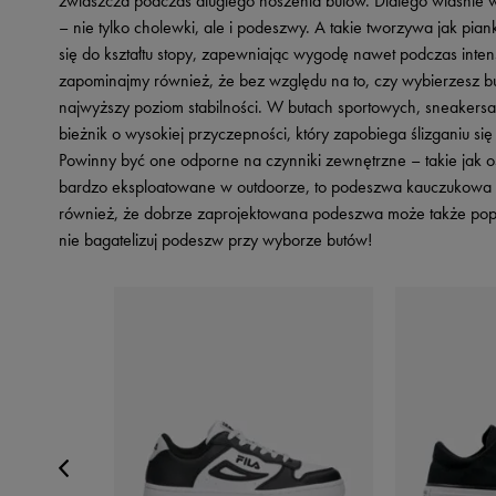
zwłaszcza podczas długiego noszenia butów. Dlatego właśnie 
– nie tylko cholewki, ale i podeszwy. A takie tworzywa jak pi
się do kształtu stopy, zapewniając wygodę nawet podczas inte
zapominajmy również, że bez względu na to, czy wybierzesz b
najwyższy poziom stabilności. W butach sportowych, sneakersach
bieżnik o wysokiej przyczepności, który zapobiega ślizganiu s
Powinny być one odporne na czynniki zewnętrzne – takie jak os
bardzo eksploatowane w outdoorze, to podeszwa kauczukowa to
również, że dobrze zaprojektowana podeszwa może także popraw
nie bagatelizuj podeszw przy wyborze butów!