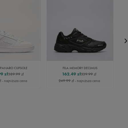
E PANARO CUPSOLE
FILA MEMORY DECIMUS
99
zł
162.49
zł
389.99
zł
339.99
zł
ł
- najniższa cena
249.99
zł
- najniższa cena