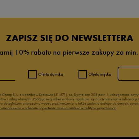
ZAPISZ SIĘ DO NEWSLETTERA
arnij 10% rabatu na pierwsze zakupy za min.
Oferta damska
Oferta męska
nt Group S.A. z siedzibą w Krakowie (31-871), os. Dywizjonu 303 paw. 1, udostępnione po
duktów i usług własnych. Podając swój adres mailowy zgadzasz się na otrzymywanie informacj
 do zgłoszenia sprzeciwu wobec przetwarzania, a także żądania dostępu do danych, sprost
ć oświadczenia o ochronie prywatności można znaleźć w Polityce prywatności.