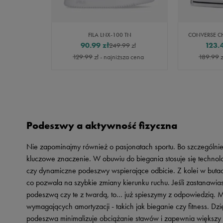
ACK WHITE
FILA LNX-100 TN
90.99
zł
123.
99
zł
249.99
zł
za cena
129.99
zł
- najniższa cena
189.99
z
Podeszwy a aktywność fizyczna
Nie zapominajmy również o pasjonatach sportu. Bo szczególni
kluczowe znaczenie. W obuwiu do biegania stosuje się technol
czy dynamiczne podeszwy wspierające odbicie. Z kolei w butac
co pozwala na szybkie zmiany kierunku ruchu. Jeśli zastanawias
podeszwą czy te z twardą, to… już spieszymy z odpowiedzią. 
wymagających amortyzacji - takich jak bieganie czy fitness. Dz
podeszwa minimalizuje obciążanie stawów i zapewnia większy 