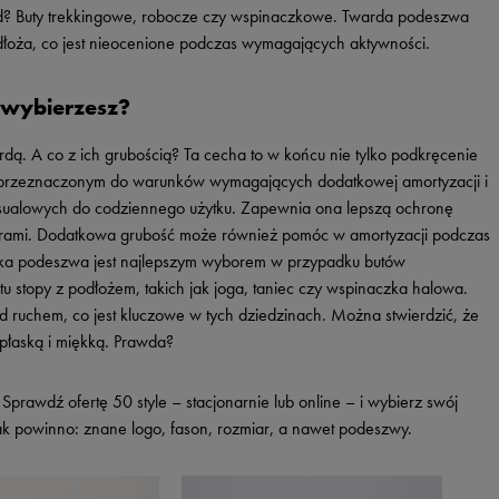
kład? Buty trekkingowe, robocze czy wspinaczkowe. Twarda podeszwa
łoża, co jest nieocenione podczas wymagających aktywności.
 wybierzesz?
rdą. A co z ich grubością? Ta cecha to w końcu nie tylko podkręcenie
 przeznaczonym do warunków wymagających dodatkowej amortyzacji i
casualowych do codziennego użytku. Zapewnia ona lepszą ochronę
turami. Dodatkowa grubość może również pomóc w amortyzacji podczas
ska podeszwa jest najlepszym wyborem w przypadku butów
 stopy z podłożem, takich jak joga, taniec czy wspinaczka halowa.
d ruchem, co jest kluczowe w tych dziedzinach. Można stwierdzić, że
płaską i miękką. Prawda?
prawdź ofertę 50 style – stacjonarnie lub online – i wybierz swój
ak powinno: znane logo, fason, rozmiar, a nawet podeszwy.