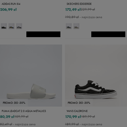
ADIDAS RUN 84
SKECHERS EDGERIDE
206,99 zł
172,49 zł
229,99 zł
190,89 zł
- najniższa cena
PROMO: DO -30%
PROMO: DO -30%
PUMA LEADCAT 2.0 AQUA METALLICS
VANS CALDRONE
80,29 zł
170,99 zł
109,99 zł
189,99 zł
82,49 zł
- najniższa cena
189,99 zł
- najniższa cena