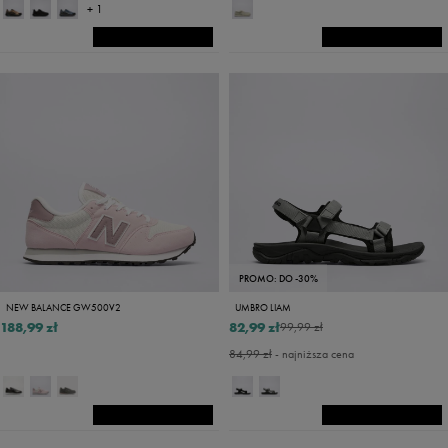
+ 1
PROMO: DO -30%
NEW BALANCE GW500V2
UMBRO LIAM
188,99 zł
82,99 zł
99,99 zł
84,99 zł
- najniższa cena