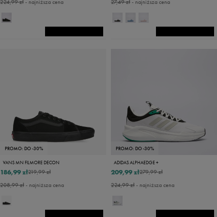
224,99 zł
- najniższa cena
27,49 zł
- najniższa cena
PROMO: DO -30%
PROMO: DO -30%
VANS MN FILMORE DECON
ADIDAS ALPHAEDGE +
186,99 zł
209,99 zł
219,99 zł
279,99 zł
208,99 zł
- najniższa cena
224,99 zł
- najniższa cena