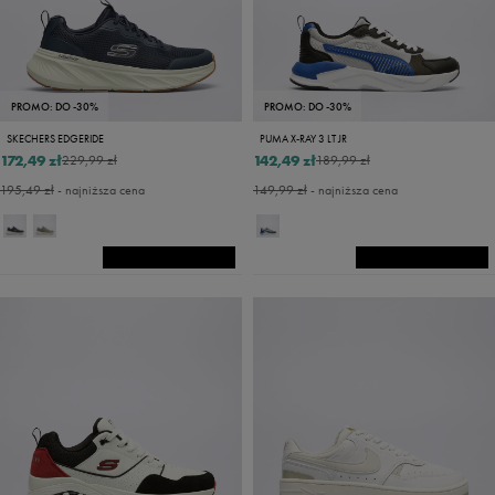
PROMO: DO -30%
PROMO: DO -30%
SKECHERS EDGERIDE
PUMA X-RAY 3 LT JR
172,49 zł
142,49 zł
229,99 zł
189,99 zł
195,49 zł
- najniższa cena
149,99 zł
- najniższa cena