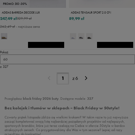
PROMO: DO -30%
ADIDAS BARREDA DECODE LUX
ADIDAS TENSAUR SPORT 2.0 CF I
247,49 zł
89,99 zł
329,99 zł
262,49 zł
- najniższa cena
Pokaż
60
z 327
z
6
Przeglądasz
black friday 2026 buty
. Dostępne modele:
327
Bez kolejek i tłumów w sklepach – Black Friday w 50style!
Czwarty piątek listopada zbliża się wielkimi krokami? W takim razie to już najwyższa
zacząć kompletować swoją listę najbardziej pożądanych projektów od najlepszych,
sportowych brandów, które już teraz czekają na Ciebie w ofercie 50style w bardzo
atrakcyjnych cenach. Co przygotowaliśmy dla Was w tym sezonie? Lepiej od razy
przejdźmy do konkretów!