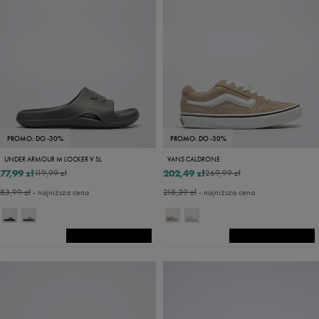
PROMO: DO -30%
PROMO: DO -30%
UNDER ARMOUR M LOCKER V SL
VANS CALDRONE
77,99 zł
202,49 zł
119,99 zł
269,99 zł
83,99 zł
- najniższa cena
218,39 zł
- najniższa cena