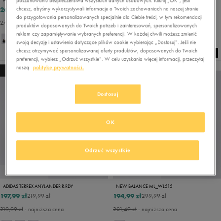
poszanowaniu bezpieczeństwa wszystkich danych osobowych. Kliknij „OK”, jeśli
262,49 zł
251,99 zł
chcesz, abyśmy wykorzystywali informacje o Twoich zachowaniach na naszej stronie
349,99 zł
359,99 zł
do przygotowania personalizowanych specjalnie dla Ciebie treści, w tym rekomendacji
279,99 zł
- najniższa cena
272,99 zł
- najniższa cena
produktów dopasowanych do Twoich potrzeb i zainteresowań, spersonalizowanych
reklam czy zapamiętywanie wybranych preferencji. W każdej chwili możesz zmienić
+ 1
swoją decyzję i ustawienia dotyczące plików cookie wybierając „Dostosuj”. Jeśli nie
chcesz otrzymywać spersonalizowanej oferty produktów, dopasowanych do Twoich
preferencji, wybierz „Odrzuć wszystkie”. W celu uzyskania więcej informacji, przeczytaj
naszą
politykę prywatności.
NEW
Dostosuj
OK
Odrzuć wszystkie
PROMO: DO -30%
PROMO: DO -30%
ADIDAS TERREX ANYLANDER R.RDY
NEW BALANCE ML_WL515
197,99 zł
194,99 zł
219,99 zł
299,99 zł
219,99 zł
- najniższa cena
201,49 zł
- najniższa cena