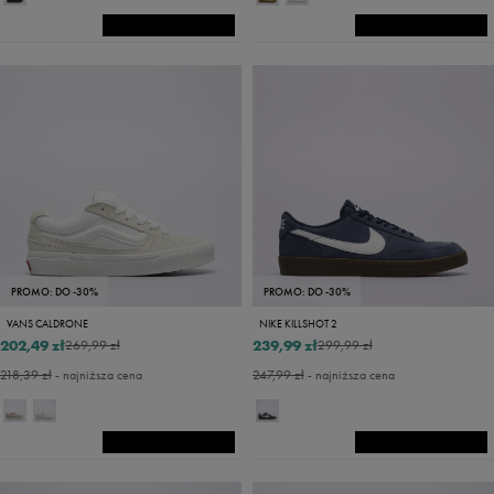
PROMO: DO -30%
PROMO: DO -30%
VANS CALDRONE
NIKE KILLSHOT 2
202,49 zł
239,99 zł
269,99 zł
299,99 zł
218,39 zł
- najniższa cena
247,99 zł
- najniższa cena