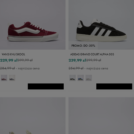
PROMO: DO -30%
VANS KNU SKOOL
ADIDAS GRAND COURT ALPHA 00S
229,99 zł
239,99 zł
399,99 zł
299,99 zł
284,99 zł
- najniższa cena
254,99 zł
- najniższa cena