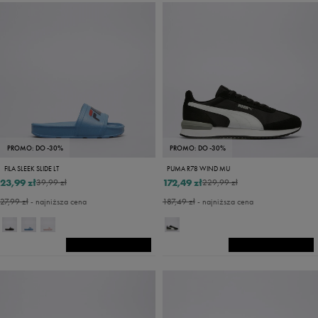
PROMO: DO -30%
PROMO: DO -30%
FILA SLEEK SLIDE LT
PUMA R78 WIND MU
23,99 zł
172,49 zł
39,99 zł
229,99 zł
27,99 zł
- najniższa cena
187,49 zł
- najniższa cena