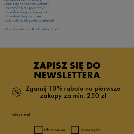
Jakie buty na siłownię wybrać?
Jak czyścić białe podeszwy?
Jak wybrać buty do biegania?
Jak wybrać buty na zimę?
Jakie buty do biegania po asfalcie?
Wróć do kategorii:
Black Friday 2026
ZAPISZ SIĘ DO
NEWSLETTERA
Zgarnij 10% rabatu na pierwsze
zakupy za min. 250 zł
Adres e-mail
Oferta damska
Oferta męska