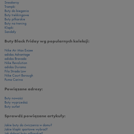
Sneakersy
Trampki
Buty do biegania
Buty trekkingowe
Buty piłkarskie
Buty na trening
Klapki
Sandały
Buty Black Friday wg popularnych kolekcji:
Nike Air Max Excee
adidas Advantage
adidas Bravada
Nike Revolution
adidas Duramo
Fila Strada Low
Nike Court Borough
Puma Carina
Powiązane adresy:
Buty nowości
Buty wyprzedaż
Buty outlet
Sprawdź powiązane artykuły:
Jakie buty do ćwiczenia w domu?
Jakie klapki sportowe wybrać?
Jak dobrać buty piłkarskie?