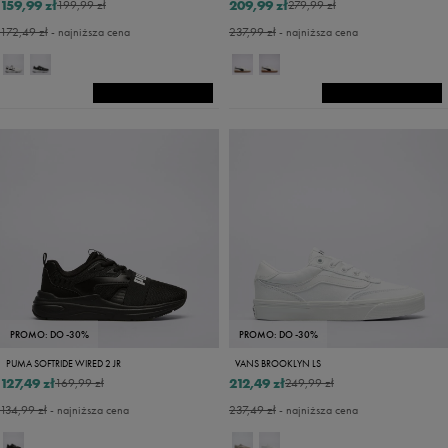
159,99 zł
209,99 zł
199,99 zł
279,99 zł
172,49 zł
- najniższa cena
237,99 zł
- najniższa cena
PROMO: DO -30%
PROMO: DO -30%
PUMA SOFTRIDE WIRED 2 JR
VANS BROOKLYN LS
127,49 zł
212,49 zł
169,99 zł
249,99 zł
134,99 zł
- najniższa cena
237,49 zł
- najniższa cena