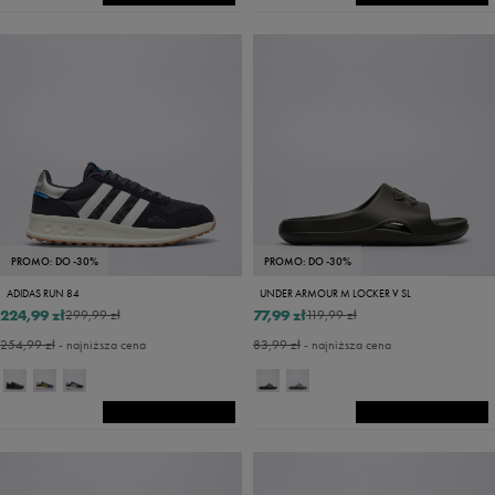
PROMO: DO -30%
PROMO: DO -30%
ADIDAS RUN 84
UNDER ARMOUR M LOCKER V SL
224,99 zł
77,99 zł
299,99 zł
119,99 zł
254,99 zł
- najniższa cena
83,99 zł
- najniższa cena