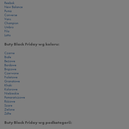
Reebok
New Balance
Puma
Converse
Vans
Champion
Umbro
Fila
Lotto
Buty Black Friday wg koloru:
Czarne
Białe
Beżowe
Bordowe
Brązowe
Czerwone
Fioletowe
Granatowe
Khaki
Kolorowe
Niebieskie
Pomarańczowe
Różowe
Szare
Zielone
Żółte
Buty Black Friday wg podkategorii: