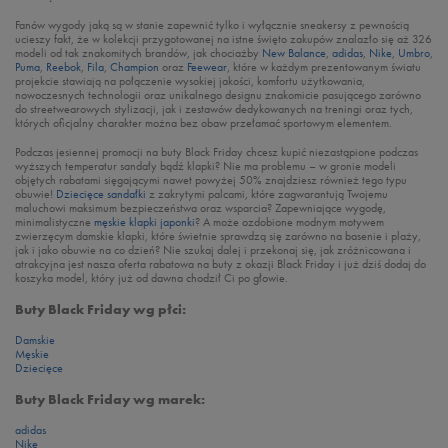
Fanów wygody jaką są w stanie zapewnić tylko i wyłącznie sneakersy z pewnością
ucieszy fakt, że w kolekcji przygotowanej na istne święto zakupów znalazło się aż 326
modeli od tak znakomitych brandów, jak chociażby
New Balance
,
adidas
,
Nike
,
Umbro
,
Puma
,
Reebok
,
Fila
,
Champion
oraz
Feewear
, które w każdym prezentowanym światu
projekcie stawiają na połączenie wysokiej jakości, komfortu użytkowania,
nowoczesnych technologii oraz unikalnego designu znakomicie pasującego zarówno
do streetwearowych stylizacji, jak i zestawów dedykowanych na treningi oraz tych,
których oficjalny charakter można bez obaw przełamać sportowym elementem.
Podczas jesiennej promocji na buty Black Friday chcesz kupić niezastąpione podczas
wyższych temperatur sandały bądź klapki? Nie ma problemu – w gronie modeli
objętych rabatami sięgającymi nawet powyżej 50% znajdziesz również tego typu
obuwie!
Dziecięce sandałki
z zakrytymi palcami, które zagwarantują Twojemu
maluchowi maksimum bezpieczeństwa oraz wsparcia? Zapewniające wygodę,
minimalistyczne
męskie klapki japonki
? A może ozdobione modnym motywem
zwierzęcym damskie klapki, które świetnie sprawdzą się zarówno na basenie i plaży,
jak i jako obuwie na co dzień? Nie szukaj dalej i przekonaj się, jak zróżnicowana i
atrakcyjna jest nasza oferta rabatowa na buty z okazji Black Friday i już dziś dodaj do
koszyka model, który już od dawna chodził Ci po głowie.
Buty Black Friday wg płci:
Damskie
Męskie
Dziecięce
Buty Black Friday wg marek:
adidas
Nike