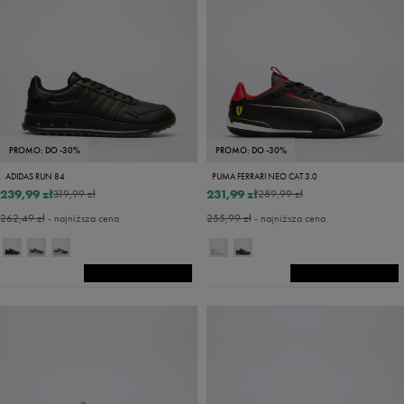
PROMO: DO -30%
PROMO: DO -30%
ADIDAS RUN 84
PUMA FERRARI NEO CAT 3.0
239,99 zł
231,99 zł
319,99 zł
289,99 zł
262,49 zł
- najniższa cena
255,99 zł
- najniższa cena