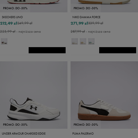
PROMO: DO -30%
PROMO: DO -30%
SKECHERS UNO
NIKE GAMMA FORCE
212,49 zł
271,99 zł
249,99 zł
339,99 zł
223,99 zł
- najniższa cena
287,99 zł
- najniższa cena
PROMO: DO -30%
PROMO: DO -30%
UNDER ARMOUR CHARGED EDGE
PUMA PALERMO