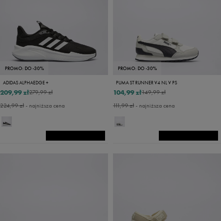
PROMO: DO -30%
PROMO: DO -30%
ADIDAS ALPHAEDGE +
PUMA ST RUNNER V4 NL V PS
209,99 zł
104,99 zł
279,99 zł
149,99 zł
224,99 zł
- najniższa cena
111,99 zł
- najniższa cena