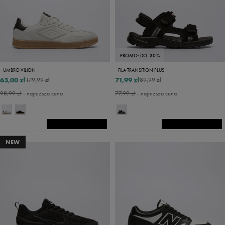
PROMO: DO -30%
UMBRO VILION
FILA TRANSITION PLUS
63,00 zł
71,99 zł
179,99 zł
89,99 zł
98,99 zł
- najniższa cena
77,99 zł
- najniższa cena
NEW