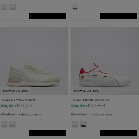
PROMO: DO -30%
PROMO: DO -30%
PUMA R78 WIND NYLON
PUMA FERRARI NEO CAT 3.0
190,89 zł
224,99 zł
229,99 zł
299,99 zł
195,49 zł
- najniższa cena
254,99 zł
- najniższa cena