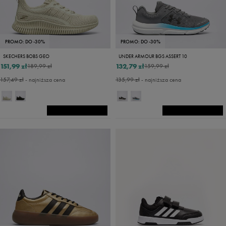
PROMO: DO -30%
PROMO: DO -30%
SKECHERS BOBS GEO
UNDER ARMOUR BGS ASSERT 10
151,99 zł
132,79 zł
189,99 zł
159,99 zł
157,49 zł
- najniższa cena
135,99 zł
- najniższa cena