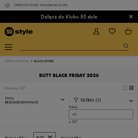
ZWROT DO 30 DNI. W KLUBIE DO 60 DNI.
×
Dołącz do Klubu 50 style
STRONA GŁÓWNA
BLACK OFFERS
BUTY BLACK FRIDAY 2026
Wyników
327
Sortuj:
FILTRUJ
(1)
REKOMENDOWANE
Pokaż
60
z 327
Wybrane filtry:
BUTY
Wyczyść filtry