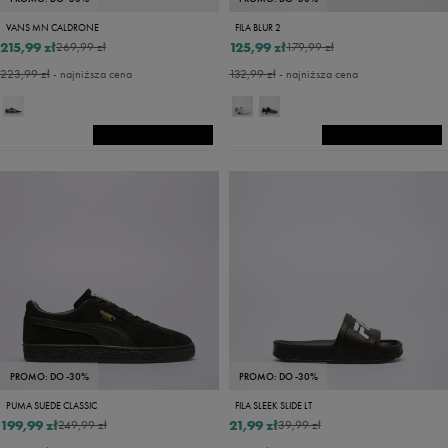
VANS MN CALDRONE
FILA BLUR 2
215,99 zł
125,99 zł
269,99 zł
179,99 zł
223,99 zł
- najniższa cena
132,99 zł
- najniższa cena
PROMO: DO -30%
PROMO: DO -30%
PUMA SUEDE CLASSIC
FILA SLEEK SLIDE LT
199,99 zł
21,99 zł
249,99 zł
39,99 zł