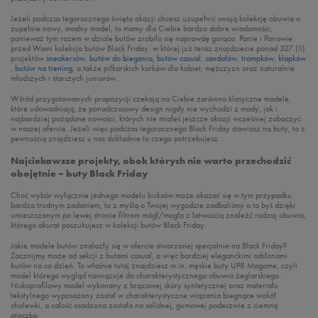
Jeżeli podczas tegorocznego święta okazji chcesz uzupełnić swoją kolekcję obuwia o
zupełnie nowy, modny model, to mamy dla Ciebie bardzo dobre wiadomości,
ponieważ tym razem w dziale butów zrobiło się naprawdę gorąco. Panie i Panowie
przed Wami kolekcja butów Black Friday, w której już teraz znajdziecie ponad 327 (!!)
projektów
sneakersów
,
butów do biegania
,
butów casual
,
sandałów
,
trampków
,
klapków
,
butów na trening
, a także piłkarskich korków dla kobiet, mężczyzn oraz naturalnie
młodszych i starszych juniorów.
Wśród przygotowanych propozycji czekają na Ciebie zarówno klasyczne modele,
które udowadniają, że ponadczasowy design nigdy nie wychodzi z mody, jak i
najbardziej pożądane nowości, których nie miałeś jeszcze okazji wcześniej zobaczyć
w naszej ofercie. Jeżeli więc podczas tegorocznego Black Friday stawiasz na buty, to z
pewnością znajdziesz u nas dokładnie to czego potrzebujesz.
Najciekawsze projekty, obok których nie warto przechodzić
obojętnie – buty Black Friday
Choć wybór wyłącznie jednego modelu kicksów może okazać się w tym przypadku
bardzo trudnym zadaniem, to z myślą o Twojej wygodzie zadbaliśmy o to byś dzięki
umieszczonym po lewej stronie filtrom mógł/mogła z łatwością znaleźć rodzaj obuwia,
którego akurat poszukujesz w kolekcji butów Black Friday.
Jakie modele butów znalazły się w ofercie stworzonej specjalnie na Black Friday?
Zacznijmy może od sekcji z butami casual, a więc bardziej eleganckimi odsłonami
butów na co dzień. To właśnie tutaj znajdziesz m.in. męskie buty UP8 Magome, czyli
model którego wygląd nawiązuje do charakterystycznego obuwia żeglarskiego.
Niskoprofilowy model wykonany z brązowej skóry syntetycznej oraz materiału
tekstylnego wyposażony został w charakterystyczne wiązania biegnące wokół
cholewki, a całość osadzona została na solidnej, gumowej podeszwie z ciemną
otoczką.