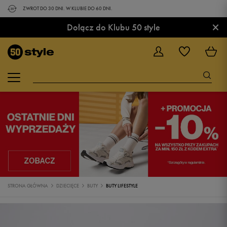
ZWROT DO 30 DNI. W KLUBIE DO 60 DNI.
×
Dołącz do Klubu 50 style
STRONA GŁÓWNA
DZIECIĘCE
BUTY
BUTY LIFESTYLE