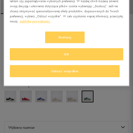
reklam czy zapamiętywanie wybranych preferencji. W każdej chwili możesz zmienić
swoją decyzję i ustawienia dotyczące plików cookie wybierając „Dostosuj”. Jeśli nie
chcesz otrzymywać spersonalizowanej oferty produktów, dopasowanych do Twoich
preferencji, wybierz „Odrzuć wszystkie”. W celu uzyskania więcej informacji, przeczytaj
naszą
politykę prywatności.
ADIDAS GRAND COURT
00S K
Dostosuj
5.0
(
83
)
143,99
zł
z Vat
OK
+ 800 PKT W
KLUBIE 50 STYLE
Odrzuć wszystkie
Kolor:
zielony
Wybierz rozmiar