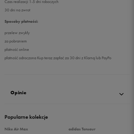
Czas realizacji 1-5 dni roboczych
30 dni na zwrot
Sposoby płatności:
przelew zwykły
za pobraniem
płatność online
płatność odroczona Kup teraz zapłać za 30 dni z Klarną lub PayPo
Opinie
5.0
Popularne kolekcje
opinii klientów
83
z całego okresu
Nike Air Max
adidas Tensaur