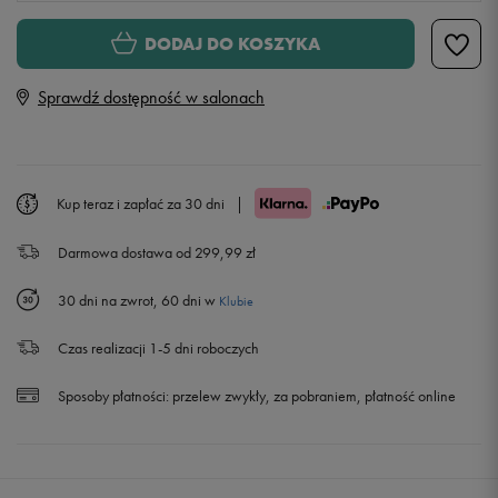
Rozmiary EU
Rozmiary US
DODAJ DO KOSZYKA
34
20,8 cm
Powiadom o dostępności
Sprawdź dostępność w salonach
35
21,2 cm
Powiadom o dostępności
35,5
21,6 cm
Powiadom o dostępności
Kup teraz i zapłać za 30 dni
|
Darmowa dostawa od 299,99 zł
36
22,1 cm
30 dni na zwrot, 60 dni w
Klubie
36 2/3
22,5 cm
Czas realizacji 1-5 dni roboczych
37 1/3
22,9 cm
Powiadom o dostępności
Sposoby płatności:
przelew zwykły, za pobraniem, płatność online
38
23,3 cm
Powiadom o dostępności
38 2/3
23,8 cm