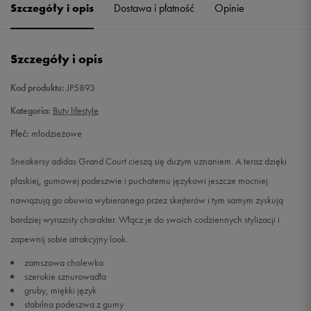
Szczegóły i opis
Dostawa i płatność
Opinie
39 1/3
24,2 cm
Szczegóły i opis
40
24,6 cm
Powiadom o dostępności
Kod produktu:
JP5893
Kategoria:
Buty lifestyle
Płeć:
młodzieżowe
Sneakersy adidas Grand Court cieszą się dużym uznaniem. A teraz dzięki
płaskiej, gumowej podeszwie i puchatemu językowi jeszcze mocniej
nawiązują go obuwia wybieranego przez skejterów i tym samym zyskują
bardziej wyrazisty charakter. Włącz je do swoich codziennych stylizacji i
zapewnij sobie atrakcyjny look.
zamszowa cholewka
szerokie sznurowadła
gruby, miękki język
stabilna podeszwa z gumy