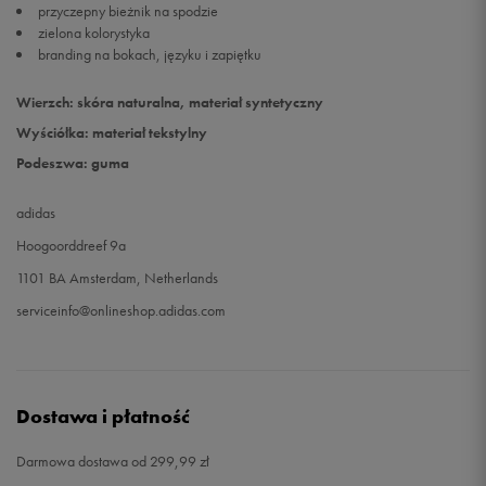
przyczepny bieżnik na spodzie
zielona kolorystyka
branding na bokach, języku i zapiętku
Wierzch: skóra naturalna, materiał syntetyczny
Wyściółka: materiał tekstylny
Podeszwa: guma
adidas
Hoogoorddreef 9a
1101 BA Amsterdam, Netherlands
serviceinfo@onlineshop.adidas.com
Dostawa i płatność
Darmowa dostawa od 299,99 zł