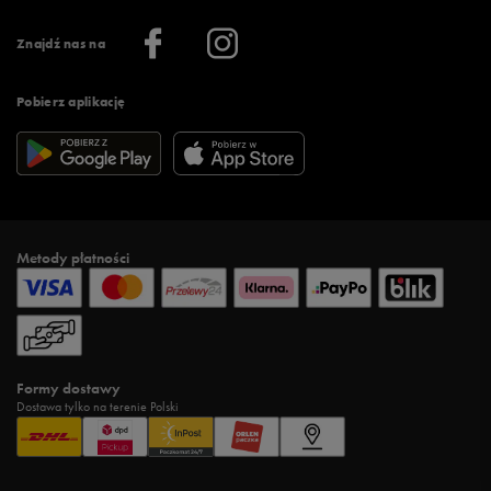
Informacje o firmie
Więcej regulaminów >
Znajdź nas na
Pobierz aplikację
Metody płatności
Formy dostawy
Dostawa tylko na terenie Polski