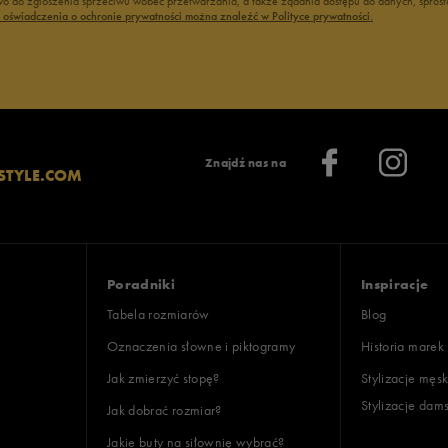
 do zgłoszenia sprzeciwu wobec przetwarzania, a także żądania dostępu do danych, sprost
ony
ć oświadczenia o ochronie prywatności można znaleźć w Polityce prywatności.
lientów
Znajdź nas na
STYLE.COM
Wyczyść
Szukaj
Poradniki
Inspiracje
Tabela rozmiarów
Blog
Oznaczenia słowne i piktogramy
Historia marek
Jak zmierzyć stopę?
Stylizacje męsk
Stylizacje dam
Jak dobrać rozmiar?
Jakie buty na siłownię wybrać?