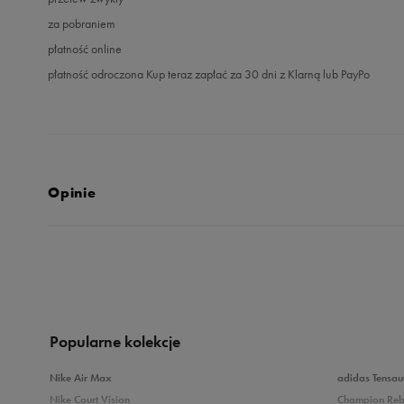
za pobraniem
płatność online
płatność odroczona Kup teraz zapłać za 30 dni z Klarną lub PayPo
Opinie
5.0
opinii klientów
83
z całego okresu
zebranych i zweryfikowanych przez
Popularne kolekcje
Nike Air Max
adidas Tensau
Nike Court Vision
Champion Re