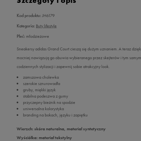
Szczegóły i opis
Kod produktu:
JH6179
Kategoria:
Buty lifestyle
Płeć:
młodzieżowe
Sneakersy adidas Grand Court cieszą się dużym uznaniem. A teraz dzięk
mocniej nawiązują go obuwia wybieranego przez skejterów i tym samym z
codziennych stylizacji i zapewnij sobie atrakcyjny look.
zamszowa cholewka
szerokie sznurowadła
gruby, miękki język
stabilna podeszwa z gumy
przyczepny bieżnik na spodzie
uniwersalna kolorystyka
branding na bokach, języku i zapiętku
Wierzch: skóra naturalna, materiał syntetyczny
Wyściółka: materiał tekstylny