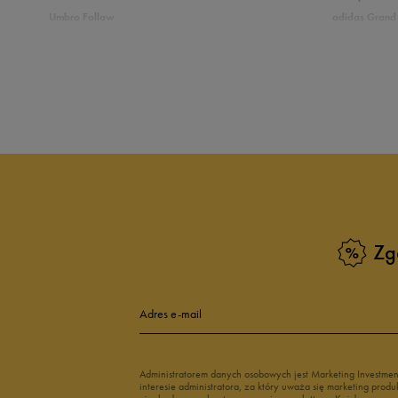
Umbro Follow
adidas Grand 
5
9
Nike Star Runner
Vans Filmore
adidas Breaknet
Vans Seldan
4
Zobacz również
3
Buty adidas dziecięce
Buty Fila dla d
2
Buty Puma dla dzieci
Buty dziecięc
Vans dla dzieci
Buty Vans na 
1
Buty Marvel
Świecące buty
Buty do wody dla dzieci
Zg
Szerokość
Liczba głosów:
Adres e-mail
wąski
standardowy
szer
Zgodność z rozmiarem
Liczba głosów:
Administratorem danych osobowych jest Marketing Investme
interesie administratora, za który uważa się marketing pro