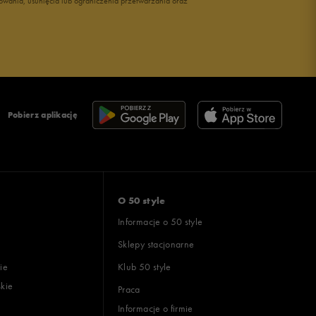
owania, usunięcia lub ograniczenia przetwarzania oraz
Pobierz aplikację
O 50 style
Informacje o 50 style
Sklepy stacjonarne
ie
Klub 50 style
skie
Praca
Informacje o firmie