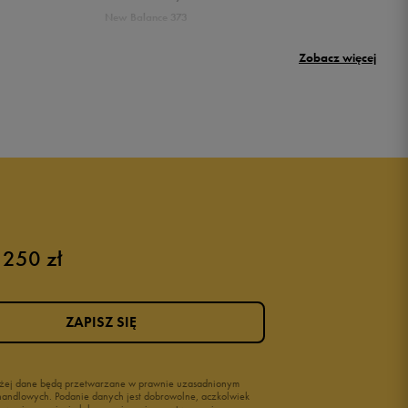
New Balance 373
Puma Rickie
Zobacz więcej
New Balance 500
Buty Nike dziecięce
Buty dla niemowląt
Buty na rzepy
Świecące buty
 250 zł
ZAPISZ SIĘ
wyżej dane będą przetwarzane w prawnie uzasadnionym
i handlowych. Podanie danych jest dobrowolne, aczkolwiek