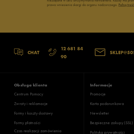
niezbędne w celu otrzymywania newslettera. Każdy ma prawo
zaniżony
zgodny
zawyż
prawo wniesienia skargi do organu nadzorczego.
Pełną treś
Jak zbieramy opinie?
Opinie k
12 681 84
CHAT
SKLEP@50
90
Obsługa klienta
Informacje
Centrum Pomocy
Promocje
Zwroty i reklamacje
Karta podarunkowa
Formy i koszty dostawy
Newsletter
Formy płatności
Bezpieczne zakupy (SSL)
Czas realizacji zamówienia
Polityka prywatności