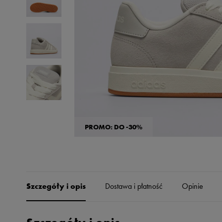
Skechers
Timberland
Umbro
Under Armour
Up8
U.S. Polo ASSN.
Vans
PROMO: DO -30%
Szczegóły i opis
Dostawa i płatność
Opinie