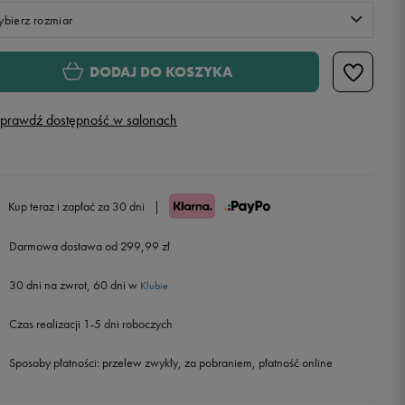
bierz rozmiar
Rozmiary EU
Rozmiary US
DODAJ DO KOSZYKA
34
20,8 cm
Powiadom o dostępności
prawdź dostępność w salonach
35
21,2 cm
Powiadom o dostępności
35,5
21,6 cm
Powiadom o dostępności
Kup teraz i zapłać za 30 dni
|
36
22,1 cm
Powiadom o dostępności
Darmowa dostawa od 299,99 zł
30 dni na zwrot, 60 dni w
36 2/3
22,5 cm
Klubie
Czas realizacji 1-5 dni roboczych
37 1/3
22,9 cm
Powiadom o dostępności
Sposoby płatności:
przelew zwykły, za pobraniem, płatność online
38
23,3 cm