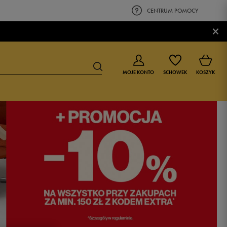
CENTRUM POMOCY
×
MOJE KONTO
SCHOWEK
KOSZYK
BUTY DLA CHŁOPCA
BUTY DLA DZIEWCZYNKI
0-4 lat
0-4 lat
4-8 lat
4-8 lat
9-16 lat
9-16 lat