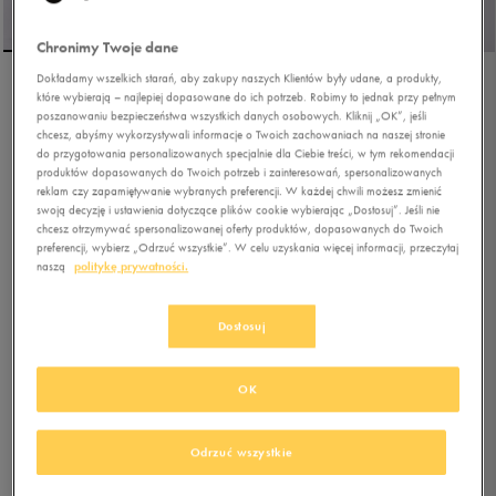
Chronimy Twoje dane
Dokładamy wszelkich starań, aby zakupy naszych Klientów były udane, a produkty,
które wybierają – najlepiej dopasowane do ich potrzeb. Robimy to jednak przy pełnym
PUMA SUEDE CLASSIC
poszanowaniu bezpieczeństwa wszystkich danych osobowych. Kliknij „OK”, jeśli
chcesz, abyśmy wykorzystywali informacje o Twoich zachowaniach na naszej stronie
do przygotowania personalizowanych specjalnie dla Ciebie treści, w tym rekomendacji
produktów dopasowanych do Twoich potrzeb i zainteresowań, spersonalizowanych
5.0
(
1
)
reklam czy zapamiętywanie wybranych preferencji. W każdej chwili możesz zmienić
199,99
zł
z Vat
swoją decyzję i ustawienia dotyczące plików cookie wybierając „Dostosuj”. Jeśli nie
chcesz otrzymywać spersonalizowanej oferty produktów, dopasowanych do Twoich
224,99
zł
-11%
(najniższa cena z 30 dni przed obniżką)
preferencji, wybierz „Odrzuć wszystkie”. W celu uzyskania więcej informacji, przeczytaj
249,99
zł
-20%
(cena bezpośrednio przed promocją)
naszą
politykę prywatności.
+ 1250 PKT W
KLUBIE 50 STYLE
Dostosuj
Kolor:
czarny
OK
Odrzuć wszystkie