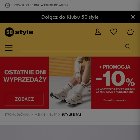
ZWROT DO 30 DNI. W KLUBIE DO 60 DNI.
×
Dołącz do Klubu 50 style
STRONA GŁÓWNA
MĘSKIE
BUTY
BUTY LIFESTYLE