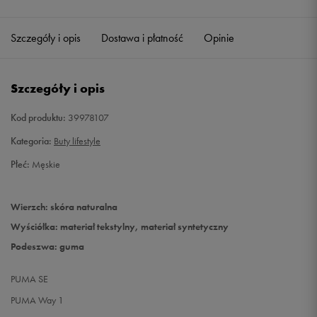
46
30 cm
Powiadom o dostępności
Szczegóły i opis
Dostawa i płatność
Opinie
Szczegóły i opis
Kod produktu:
39978107
Kategoria:
Buty lifestyle
Płeć:
Męskie
Wierzch: skóra naturalna
Wyściółka: materiał tekstylny, materiał syntetyczny
Podeszwa: guma
PUMA SE
PUMA Way 1