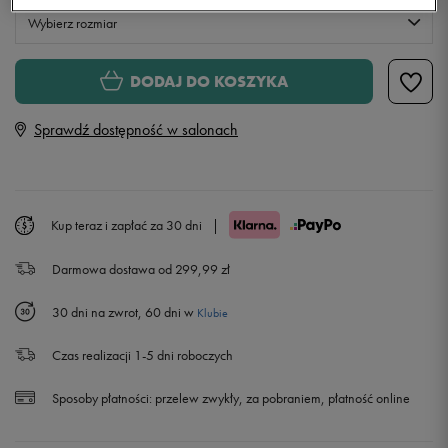
Wybierz rozmiar
Rozmiary EU
Rozmiary US
DODAJ DO KOSZYKA
41
26,5 cm
Sprawdź dostępność w salonach
42
27 cm
42,5
27,5 cm
Kup teraz i zapłać za 30 dni
|
Darmowa dostawa od 299,99 zł
43
28 cm
30 dni na zwrot, 60 dni w
Klubie
44
28,5 cm
Czas realizacji 1-5 dni roboczych
44,5
29 cm
Sposoby płatności:
przelew zwykły, za pobraniem, płatność online
45
29,5 cm
Powiadom o dostępności