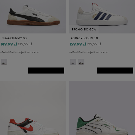
PROMO: DO -30%
PUMA CLUB 5V5 SD
ADIDAS VL COURT 3.0
149,99 zł
159,99 zł
339,99 zł
199,99 zł
152,99 zł
- najniższa cena
175,99 zł
- najniższa cena