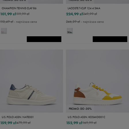
CHAMPION TENNIS CLAY 86
LACOSTE T-CLIP 124 4 SMA
101,99 zł
224,99 zł
119,99 zł
249,99 zł
110,49 zł
- najniższa cena
246,39 zł
- najniższa cena
PROMO: DO -30%
U.S. POLO ASSN. NATE001
U.S. POLO ASSN. KOSMO001C
159,99 zł
152,99 zł
479,99 zł
169,99 zł