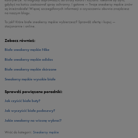
kaloryferze. To mogłoby doprowadzić do utraty koloru i kształtu. Idealnie by było,
gdybyś na końcu zastosował spray ochronny. I gotowe — Twoje sneakersy męskie znów
są śnieżnobiałe! Więcej szczegółowych informacji o czyszczeniu obuwia znajdziesz
na naszym blogu.
To jak? Które białe sneakersy męskie wybierzesz? Sprawdź ofertę i kupuj —
stacjonarnie i online.
Zobacz również:
Białe sneakersy męskie Nike
Białe sneakersy męskie adidas
Białe sneakersy męskie skórzane
Sneakersy męskie wysokie białe
Sprawdź powiązane poradniki:
Jak czyścić białe buty?
Jak wyczyścić białe podeszwy?
Jakie sneakersy na wiosnę wybrać?
Wróć do kategorii:
Sneakersy męskie