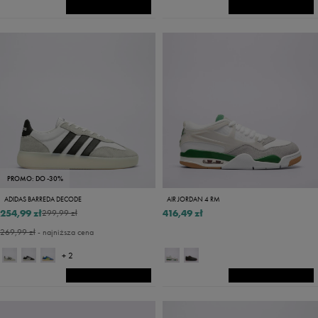
PROMO: DO -30%
ADIDAS BARREDA DECODE
AIR JORDAN 4 RM
254,99 zł
416,49 zł
299,99 zł
269,99 zł
- najniższa cena
+ 2