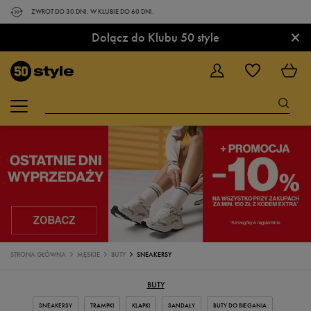
ZWROT DO 30 DNI. W KLUBIE DO 60 DNI.
×
Dołącz do Klubu 50 style
STRONA GŁÓWNA
MĘSKIE
BUTY
SNEAKERSY
BUTY
SNEAKERSY
TRAMPKI
KLAPKI
SANDAŁY
BUTY DO BIEGANIA