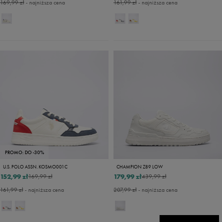
169,99 zł
- najniższa cena
161,99 zł
- najniższa cena
PROMO: DO -30%
U.S. POLO ASSN. KOSMO001C
CHAMPION Z89 LOW
152,99 zł
179,99 zł
169,99 zł
439,99 zł
161,99 zł
- najniższa cena
207,99 zł
- najniższa cena