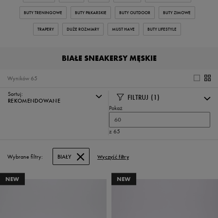
BUTY TRENINGOWE
BUTY PIŁKARSKIE
BUTY OUTDOOR
BUTY ZIMOWE
TRAPERY
DUŻE ROZMIARY
MUST HAVE
BUTY LIFESTYLE
BIAŁE SNEAKERSY MĘSKIE
Wyników
65
Sortuj:
FILTRUJ
(1)
REKOMENDOWANE
Pokaż
60
z 65
Wybrane filtry:
BIAŁY
Wyczyść filtry
NEW
NEW