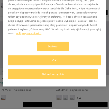
poszanowaniu bezpieczeństwa wszystkich danych osobowych. Kliknij „OK”, jeśli
chcesz, abyśmy wykorzystywali informacje o Twoich zachowaniach na naszej stronie
do przygotowania personalizowanych specjalnie dla Ciebie treści, w tym rekomendacji
produktów dopasowanych do Twoich potrzeb i zainteresowań, spersonalizowanych
reklam czy zapamiętywanie wybranych preferencji. W każdej chwili możesz zmienić
swoją decyzję i ustawienia dotyczące plików cookie wybierając „Dostosuj”. Jeśli nie
NEW
chcesz otrzymywać spersonalizowanej oferty produktów, dopasowanych do Twoich
preferencji, wybierz „Odrzuć wszystkie”. W celu uzyskania więcej informacji, przeczytaj
naszą
politykę prywatności.
Dostosuj
OK
PROMO: DO -30%
PROMO: DO -30%
Odrzuć wszystkie
ADIDAS GRAND COURT BASE 2.0
NEW BALANCE ML408
160,99 zł
231,99 zł
229,99 zł
289,99 zł
174,99 zł
- najniższa cena
246,49 zł
- najniższa cena
+ 4