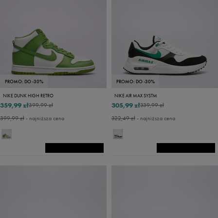
PROMO: DO -30%
PROMO: DO -30%
NIKE DUNK HIGH RETRO
NIKE AIR MAX SYSTM
359,99 zł
305,99 zł
399,99 zł
339,99 zł
399,99 zł
- najniższa cena
322,49 zł
- najniższa cena