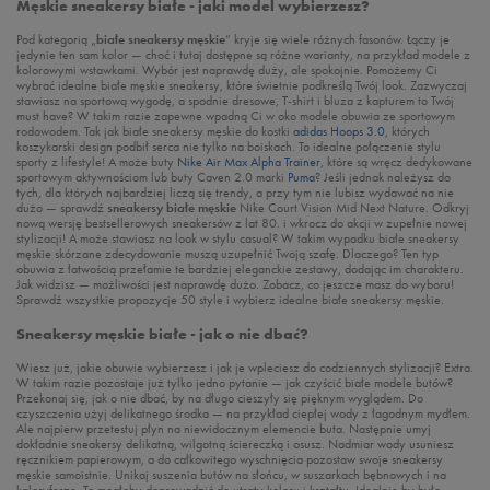
Męskie sneakersy białe - jaki model wybierzesz?
Pod kategorią „
białe sneakersy męskie
” kryje się wiele różnych fasonów. Łączy je
jedynie ten sam kolor — choć i tutaj dostępne są różne warianty, na przykład modele z
kolorowymi wstawkami. Wybór jest naprawdę duży, ale spokojnie. Pomożemy Ci
wybrać idealne białe męskie sneakersy, które świetnie podkreślą Twój look. Zazwyczaj
stawiasz na sportową wygodę, a spodnie dresowe, T-shirt i bluza z kapturem to Twój
must have? W takim razie zapewne wpadną Ci w oko modele obuwia ze sportowym
rodowodem. Tak jak białe sneakersy męskie do kostki
adidas Hoops 3.0
, których
koszykarski design podbił serca nie tylko na boiskach. To idealne połączenie stylu
sporty z lifestyle! A może buty
Nike Air Max Alpha Trainer
, które są wręcz dedykowane
sportowym aktywnościom lub buty Caven 2.0 marki
Puma
? Jeśli jednak należysz do
tych, dla których najbardziej liczą się trendy, a przy tym nie lubisz wydawać na nie
dużo — sprawdź
sneakersy białe męskie
Nike Court Vision Mid Next Nature. Odkryj
nową wersję bestsellerowych sneakersów z lat 80. i wkrocz do akcji w zupełnie nowej
stylizacji! A może stawiasz na look w stylu casual? W takim wypadku białe sneakersy
męskie skórzane zdecydowanie muszą uzupełnić Twoją szafę. Dlaczego? Ten typ
obuwia z łatwością przełamie te bardziej eleganckie zestawy, dodając im charakteru.
Jak widzisz — możliwości jest naprawdę dużo. Zobacz, co jeszcze masz do wyboru!
Sprawdź wszystkie propozycje 50 style i wybierz idealne białe sneakersy męskie.
Sneakersy męskie białe - jak o nie dbać?
Wiesz już, jakie obuwie wybierzesz i jak je wpleciesz do codziennych stylizacji? Extra.
W takim razie pozostaje już tylko jedno pytanie — jak czyścić białe modele butów?
Przekonaj się, jak o nie dbać, by na długo cieszyły się pięknym wyglądem. Do
czyszczenia użyj delikatnego środka — na przykład ciepłej wody z łagodnym mydłem.
Ale najpierw przetestuj płyn na niewidocznym elemencie buta. Następnie umyj
dokładnie sneakersy delikatną, wilgotną ściereczką i osusz. Nadmiar wody usuniesz
ręcznikiem papierowym, a do całkowitego wyschnięcia pozostaw swoje sneakersy
męskie samoistnie. Unikaj suszenia butów na słońcu, w suszarkach bębnowych i na