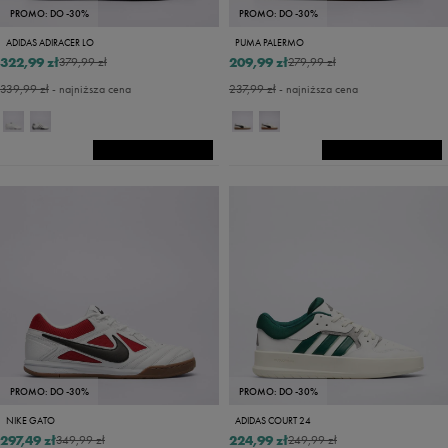
PROMO: DO -30%
PROMO: DO -30%
ADIDAS ADIRACER LO
PUMA PALERMO
322,99 zł
209,99 zł
379,99 zł
279,99 zł
339,99 zł
- najniższa cena
237,99 zł
- najniższa cena
PROMO: DO -30%
PROMO: DO -30%
NIKE GATO
ADIDAS COURT 24
297,49 zł
224,99 zł
349,99 zł
249,99 zł