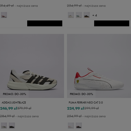
314,49 zł
- najniższa cena
254,99 zł
- najniższa cena
+ 4
PROMO: DO -30%
PROMO: DO -30%
ADIDAS LIGHTBLAZE
PUMA FERRARI NEO CAT 3.0
246,99 zł
224,99 zł
379,99 zł
299,99 zł
284,99 zł
- najniższa cena
254,99 zł
- najniższa cena