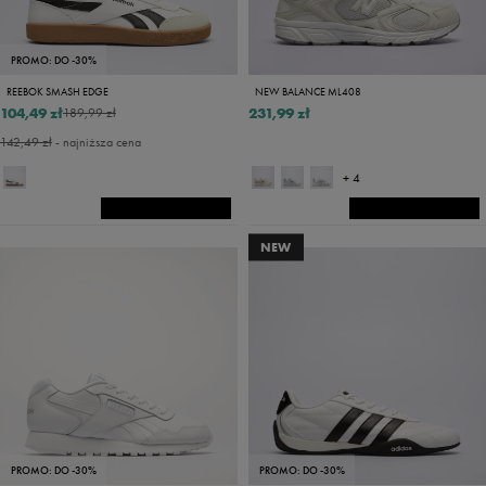
PROMO: DO -30%
REEBOK SMASH EDGE
NEW BALANCE ML408
104,49 zł
231,99 zł
189,99 zł
142,49 zł
- najniższa cena
+ 4
NEW
PROMO: DO -30%
PROMO: DO -30%