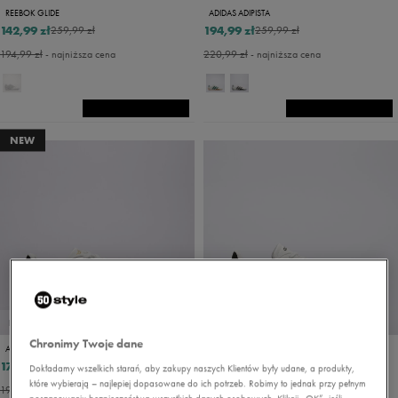
REEBOK GLIDE
ADIDAS ADIPISTA
142,99 zł
194,99 zł
259,99 zł
259,99 zł
194,99 zł
- najniższa cena
220,99 zł
- najniższa cena
NEW
PROMO: DO -30%
PROMO: DO -30%
Chronimy Twoje dane
ADIDAS STREETTALK
ADIDAS BARREDA
174,99 zł
187,49 zł
249,99 zł
249,99 zł
Dokładamy wszelkich starań, aby zakupy naszych Klientów były udane, a produkty,
które wybierają – najlepiej dopasowane do ich potrzeb. Robimy to jednak przy pełnym
199,99 zł
- najniższa cena
194,99 zł
- najniższa cena