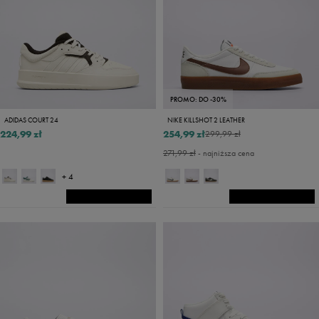
PROMO: DO -30%
ADIDAS COURT 24
NIKE KILLSHOT 2 LEATHER
224,99 zł
254,99 zł
299,99 zł
271,99 zł
- najniższa cena
+ 4