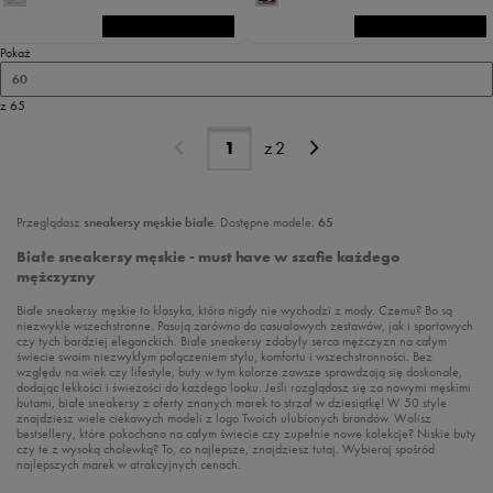
Pokaż
60
z 65
z
2
Przeglądasz
sneakersy męskie białe
. Dostępne modele:
65
Białe sneakersy męskie - must have w szafie każdego
mężczyzny
Białe sneakersy męskie to klasyka, która nigdy nie wychodzi z mody. Czemu? Bo są
niezwykle wszechstronne. Pasują zarówno do casualowych zestawów, jak i sportowych
czy tych bardziej eleganckich. Białe sneakersy zdobyły serca mężczyzn na całym
świecie swoim niezwykłym połączeniem stylu, komfortu i wszechstronności. Bez
względu na wiek czy lifestyle, buty w tym kolorze zawsze sprawdzają się doskonale,
dodając lekkości i świeżości do każdego looku. Jeśli rozglądasz się za nowymi męskimi
butami, białe sneakersy z oferty znanych marek to strzał w dziesiątkę! W 50 style
znajdziesz wiele ciekawych modeli z logo Twoich ulubionych brandów. Wolisz
bestsellery, które pokochano na całym świecie czy zupełnie nowe kolekcje? Niskie buty
czy te z wysoką cholewką? To, co najlepsze, znajdziesz tutaj. Wybieraj spośród
najlepszych marek w atrakcyjnych cenach.