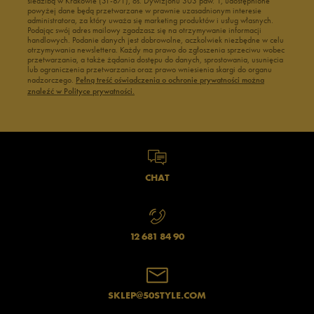
siedzibą w Krakowie (31-871), os. Dywizjonu 303 paw. 1, udostępnione
powyżej dane będą przetwarzane w prawnie uzasadnionym interesie
administratora, za który uważa się marketing produktów i usług własnych.
Podając swój adres mailowy zgadzasz się na otrzymywanie informacji
handlowych. Podanie danych jest dobrowolne, aczkolwiek niezbędne w celu
otrzymywania newslettera. Każdy ma prawo do zgłoszenia sprzeciwu wobec
przetwarzania, a także żądania dostępu do danych, sprostowania, usunięcia
lub ograniczenia przetwarzania oraz prawo wniesienia skargi do organu
nadzorczego.
Pełną treść oświadczenia o ochronie prywatności można
znaleźć w Polityce prywatności.
CHAT
12 681 84 90
SKLEP@50STYLE.COM