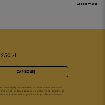
Zobacz więcej
New Balance 500
Puma sneakersy męskie
Buty adidas męskie
Buty męskie czarne
Buty męskie Nike
Buty męskie 42
 250 zł
Buty męskie 46
ZAPISZ SIĘ
wyżej dane będą przetwarzane w prawnie uzasadnionym
i handlowych. Podanie danych jest dobrowolne, aczkolwiek
owania, usunięcia lub ograniczenia przetwarzania oraz