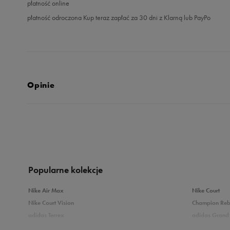
płatność online
płatność odroczona Kup teraz zapłać za 30 dni z Klarną lub PayPo
Opinie
5.0
opinii klientów
4
z całego okresu
zebranych i zweryfikowanych przez
Popularne kolekcje
Nike Air Max
Nike Court
Nike Court Vision
Champion Re
adidas Terrex
adidas Grand 
5
10
Puma Caven
Vans Filmore