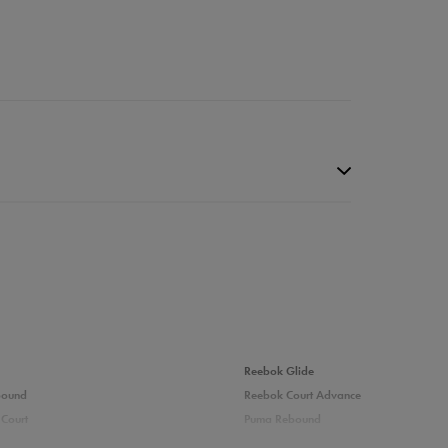
Reebok Glide
bound
Reebok Court Advance
Court
Puma Rebound
0%
adidas Ozelle