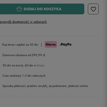
Rozmiary EU
Rozmiary US
DODAJ DO KOSZYKA
41
26,5 cm
Powiadom o dostępności
prawdź dostępność w salonach
42
27 cm
Powiadom o dostępności
42,5
27,5 cm
Kup teraz i zapłać za 30 dni
|
43
28 cm
Powiadom o dostępności
Darmowa dostawa od 299,99 zł
30 dni na zwrot, 60 dni w
44
28,5 cm
Klubie
Czas realizacji 1-5 dni roboczych
44,5
29 cm
Sposoby płatności:
przelew zwykły, za pobraniem, płatność online
45
29,5 cm
Powiadom o dostępności
46
30 cm