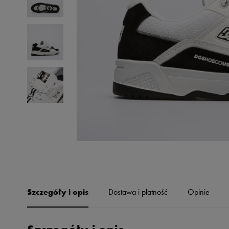
Skechers
Timberland
Umbro
Under Armour
Up8
U.S. Polo ASSN.
Vans
Szczegóły i opis
Dostawa i płatność
Opinie