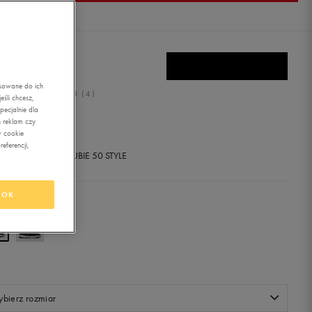
 CONSTRUCT
asowane do ich
5.0
(
4
)
śli chcesz,
ecjalnie dla
9,99
zł
z Vat
 reklam czy
w cookie
eferencji,
+ 1000 PKT W
KLUBIE 50 STYLE
OK
r:
biały
bierz rozmiar