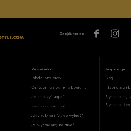
lientów
Znajdź nas na
STYLE.COM
Wyczyść
Szukaj
Poradniki
Inspiracje
Tabela rozmiarów
Blog
Oznaczenia słowne i piktogramy
Historia marek
Jak zmierzyć stopę?
Stylizacje męsk
Stylizacje dam
Jak dobrać rozmiar?
Jakie buty na siłownię wybrać?
Jak wybrać buty na zimę?