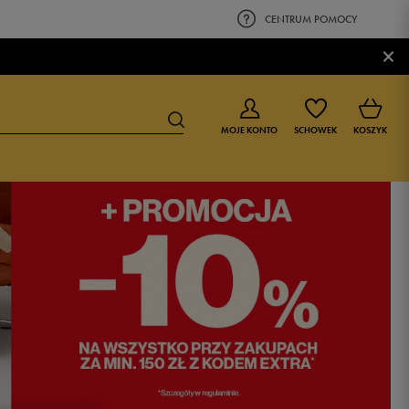
CENTRUM POMOCY
×
MOJE KONTO
SCHOWEK
KOSZYK
BUTY DLA CHŁOPCA
BUTY DLA DZIEWCZYNKI
0-4 lat
0-4 lat
4-8 lat
4-8 lat
9-16 lat
9-16 lat