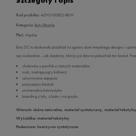
Szczegóły i opis
Kod produktu:
ADYS100822-BKW
Kategoria:
Buty lifestyle
Płeć:
Męskie
Buty DC to doskonały przykład na zgrany duet miejskiego designu i sport
się swobodnie – jak skejterzy, którzy już dawno pokochali ten brand. Prz
cholewka z powłok z różnych materiałów
niski, niekrępujący kołnierz
sznurowane zapięcie
przyczepny bieżnik
uniwersalna kolorystyka
branding z tyłu, z boku i na języku
Wierzch: skóra naturalna, materiał syntetyczny, materiał tekstyln
Wyściółka: materiał tekstylny
Podeszwa: tworzywo syntetyczne