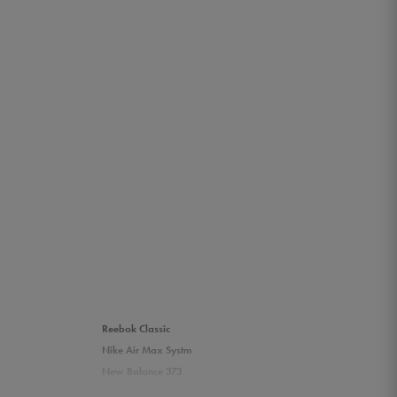
Reebok Classic
Nike Air Max Systm
New Balance 373
Umbro Griffin