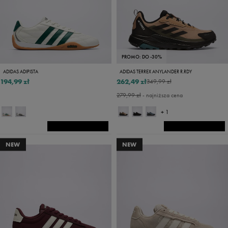
PROMO: DO -30%
ADIDAS ADIPISTA
ADIDAS TERREX ANYLANDER R.RDY
194,99 zł
262,49 zł
349,99 zł
279,99 zł
- najniższa cena
+ 1
NEW
NEW