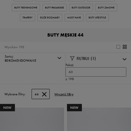
BUTY TRENINGOWE
BUTY PIŁKARSKIE
BUTY OUTDOOR
BUTY ZIMOWE
TRAPERY
DUŻE ROZMIARY
MUST HAVE
BUTY LIFESTYLE
BUTY MĘSKIE 44
Wyników
198
Sortuj:
FILTRUJ
(1)
REKOMENDOWANE
Pokaż
60
z 198
Wybrane filtry:
44
Wyczyść filtry
NEW
NEW