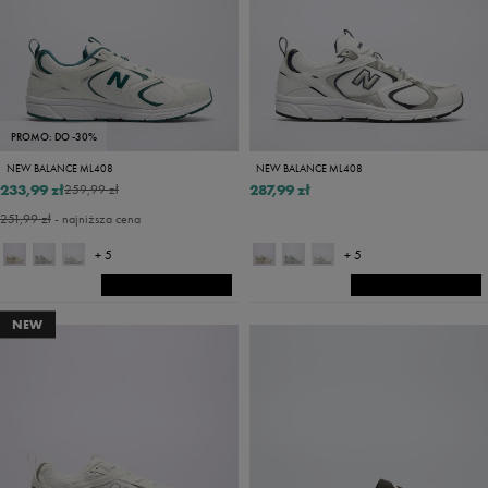
PROMO: DO -30%
NEW BALANCE ML408
NEW BALANCE ML408
233,99 zł
287,99 zł
259,99 zł
251,99 zł
- najniższa cena
+ 5
+ 5
NEW