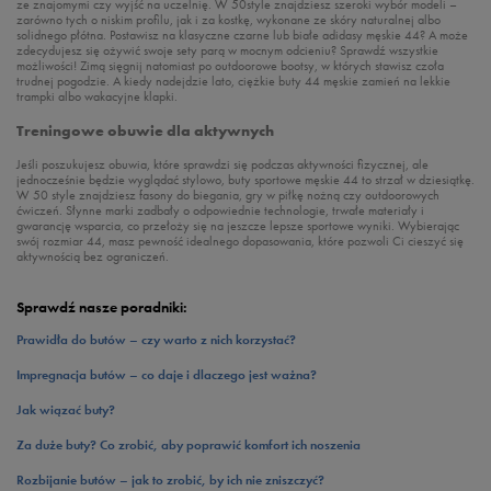
ze znajomymi czy wyjść na uczelnię. W 50style znajdziesz szeroki wybór modeli –
zarówno tych o niskim profilu, jak i za kostkę, wykonane ze skóry naturalnej albo
solidnego płótna. Postawisz na klasyczne czarne lub białe adidasy męskie 44? A może
zdecydujesz się ożywić swoje sety parą w mocnym odcieniu? Sprawdź wszystkie
możliwości! Zimą sięgnij natomiast po outdoorowe bootsy, w których stawisz czoła
trudnej pogodzie. A kiedy nadejdzie lato, ciężkie buty 44 męskie zamień na lekkie
trampki albo wakacyjne klapki.
Treningowe obuwie dla aktywnych
Jeśli poszukujesz obuwia, które sprawdzi się podczas aktywności fizycznej, ale
jednocześnie będzie wyglądać stylowo, buty sportowe męskie 44 to strzał w dziesiątkę.
W 50 style znajdziesz fasony do biegania, gry w piłkę nożną czy outdoorowych
ćwiczeń. Słynne marki zadbały o odpowiednie technologie, trwałe materiały i
gwarancję wsparcia, co przełoży się na jeszcze lepsze sportowe wyniki. Wybierając
swój rozmiar 44, masz pewność idealnego dopasowania, które pozwoli Ci cieszyć się
aktywnością bez ograniczeń.
Sprawdź nasze poradniki:
Prawidła do butów – czy warto z nich korzystać?
Impregnacja butów – co daje i dlaczego jest ważna?
Jak wiązać buty?
Za duże buty? Co zrobić, aby poprawić komfort ich noszenia
Rozbijanie butów – jak to zrobić, by ich nie zniszczyć?