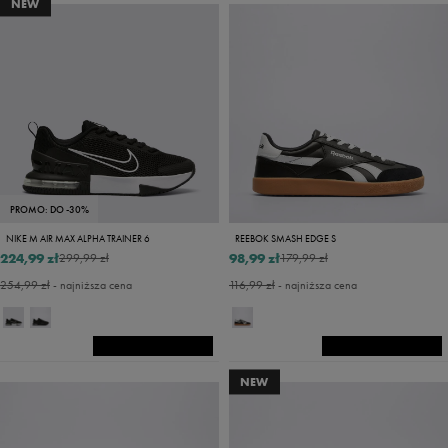
NEW
PROMO: DO -30%
NIKE M AIR MAX ALPHA TRAINER 6
REEBOK SMASH EDGE S
224,99 zł
98,99 zł
299,99 zł
179,99 zł
254,99 zł
- najniższa cena
116,99 zł
- najniższa cena
NEW