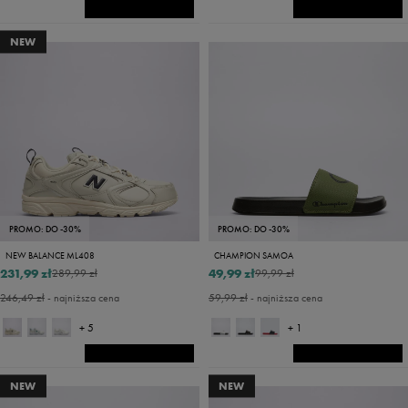
NEW
PROMO: DO -30%
PROMO: DO -30%
NEW BALANCE ML408
CHAMPION SAMOA
231,99 zł
49,99 zł
289,99 zł
99,99 zł
246,49 zł
- najniższa cena
59,99 zł
- najniższa cena
+ 5
+ 1
NEW
NEW