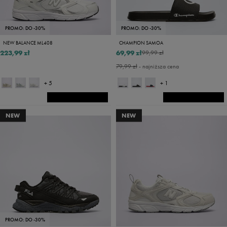
PROMO: DO -30%
PROMO: DO -30%
NEW BALANCE ML408
CHAMPION SAMOA
223,99 zł
69,99 zł
99,99 zł
79,99 zł
- najniższa cena
+ 5
+ 1
NEW
NEW
PROMO: DO -30%