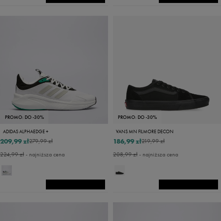
PROMO: DO -30%
PROMO: DO -30%
ADIDAS ALPHAEDGE +
VANS MN FILMORE DECON
209,99 zł
186,99 zł
279,99 zł
219,99 zł
224,99 zł
- najniższa cena
208,99 zł
- najniższa cena