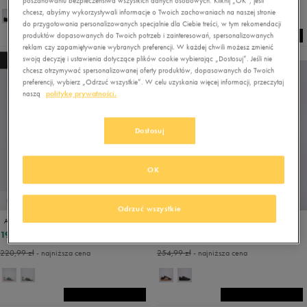
poszanowaniu bezpieczeństwa wszystkich danych osobowych. Kliknij „OK”, jeśli
chcesz, abyśmy wykorzystywali informacje o Twoich zachowaniach na naszej stronie
do przygotowania personalizowanych specjalnie dla Ciebie treści, w tym rekomendacji
produktów dopasowanych do Twoich potrzeb i zainteresowań, spersonalizowanych
reklam czy zapamiętywanie wybranych preferencji. W każdej chwili możesz zmienić
swoją decyzję i ustawienia dotyczące plików cookie wybierając „Dostosuj”. Jeśli nie
NEW
NEW
chcesz otrzymywać spersonalizowanej oferty produktów, dopasowanych do Twoich
preferencji, wybierz „Odrzuć wszystkie”. W celu uzyskania więcej informacji, przeczytaj
naszą
politykę prywatności.
Dostosuj
OK
PROMO: DO -30%
PROMO: DO -30%
Odrzuć wszystkie
ADIDAS ADIPISTA
ADIDAS GRAND COURT 3.0
194,99 zł
224,99 zł
259,99 zł
299,99 zł
220,99 zł
- najniższa cena
254,99 zł
- najniższa cena