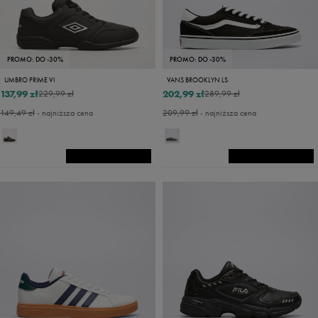
PROMO: DO -30%
PROMO: DO -30%
UMBRO PRIME VI
VANS BROOKLYN LS
137,99 zł
202,99 zł
229,99 zł
289,99 zł
149,49 zł
- najniższa cena
209,99 zł
- najniższa cena