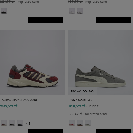
224,99 zł
- najniższa cena
339,99 zł
- najniższa cena
PROMO: DO -30%
ADIDAS CRAZYCHAOS 2000
PUMA SMASH 3.0
209,99 zł
164,99 zł
219,99 zł
172,49 zł
- najniższa cena
+ 1