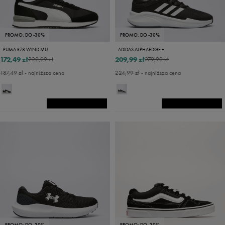
PROMO: DO -30%
PROMO: DO -30%
PUMA R78 WIND MU
ADIDAS ALPHAEDGE +
172,49 zł
209,99 zł
229,99 zł
279,99 zł
187,49 zł
- najniższa cena
224,99 zł
- najniższa cena
PROMO: DO -30%
PROMO: DO -30%