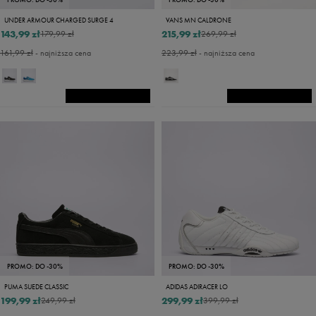
UNDER ARMOUR CHARGED SURGE 4
VANS MN CALDRONE
143,99 zł
215,99 zł
179,99 zł
269,99 zł
161,99 zł
- najniższa cena
223,99 zł
- najniższa cena
PROMO: DO -30%
PROMO: DO -30%
PUMA SUEDE CLASSIC
ADIDAS ADIRACER LO
199,99 zł
299,99 zł
249,99 zł
399,99 zł