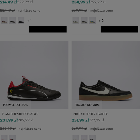
214,49 zł
254,99 zł
329,99 zł
299,99 zł
227,49 zł
- najniższa cena
269,99 zł
- najniższa cena
+ 1
+ 2
PROMO: DO -30%
PROMO: DO -30%
PUMA FERRARI NEO CAT 3.0
NIKE KILLSHOT 2 LEATHER
231,99 zł
251,99 zł
289,99 zł
279,99 zł
255,99 zł
- najniższa cena
269,99 zł
- najniższa cena