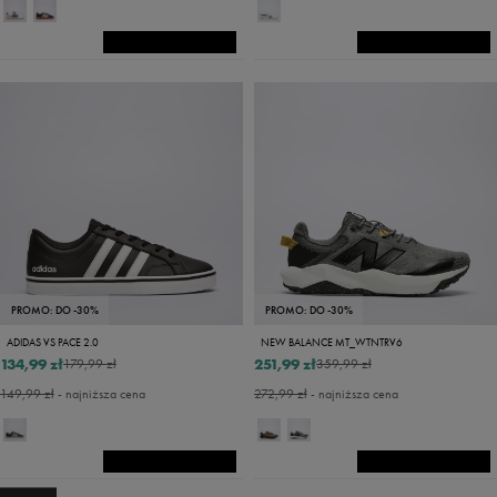
PROMO: DO -30%
PROMO: DO -30%
ADIDAS VS PACE 2.0
NEW BALANCE MT_WTNTRV6
134,99 zł
251,99 zł
179,99 zł
359,99 zł
149,99 zł
- najniższa cena
272,99 zł
- najniższa cena