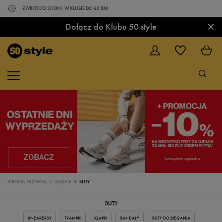
ZWROT DO 30 DNI. W KLUBIE DO 60 DNI.
×
Dołącz do Klubu 50 style
STRONA GŁÓWNA
MĘSKIE
BUTY
BUTY
SNEAKERSY
TRAMPKI
KLAPKI
SANDAŁY
BUTY DO BIEGANIA