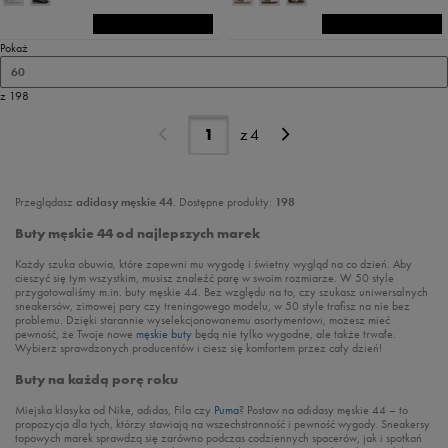
Pokaż
60
z 198
z
4
Przeglądasz
adidasy męskie 44
. Dostępne produkty:
198
Buty męskie 44 od najlepszych marek
Każdy szuka obuwia, które zapewni mu wygodę i świetny wygląd na co dzień. Aby
cieszyć się tym wszystkim, musisz znaleźć parę w swoim rozmiarze. W 50 style
przygotowaliśmy m.in. buty męskie 44. Bez względu na to, czy szukasz uniwersalnych
sneakersów, zimowej pary czy treningowego modelu, w 50 style trafisz na nie bez
problemu. Dzięki starannie wyselekcjonowanemu asortymentowi, możesz mieć
pewność, że Twoje nowe
męskie buty
będą nie tylko wygodne, ale także trwałe.
Wybierz sprawdzonych producentów i ciesz się komfortem przez cały dzień!
Buty na każdą porę roku
Miejska klasyka od Nike, adidas, Fila czy
Puma
? Postaw na adidasy męskie 44 – to
propozycja dla tych, którzy stawiają na wszechstronność i pewność wygody. Sneakersy
topowych marek sprawdzą się zarówno podczas codziennych spacerów, jak i spotkań