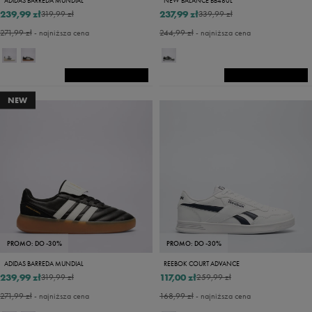
ADIDAS BARREDA MUNDIAL
NEW BALANCE BB480L
239,99 zł
237,99 zł
319,99 zł
339,99 zł
271,99 zł
- najniższa cena
244,99 zł
- najniższa cena
NEW
PROMO: DO -30%
PROMO: DO -30%
ADIDAS BARREDA MUNDIAL
REEBOK COURT ADVANCE
239,99 zł
117,00 zł
319,99 zł
259,99 zł
271,99 zł
- najniższa cena
168,99 zł
- najniższa cena