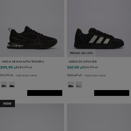
PROMO: DO -30%
NIKE M AIR MAX ALPHA TRAINER 6
ADIDAS GC ALPHA SK8
299,99 zł
247,49 zł
389,99 zł
329,99 zł
311,99 zł
- najniższa cena
280,49 zł
- najniższa cena
NEW