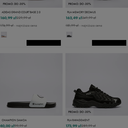
PROMO: DO -30%
PROMO: DO -30%
ADIDAS GRAND COURT BASE 2.0
FILA MEMORY DECIMUS
160,99 zł
162,49 zł
229,99 zł
249,99 zł
174,99 zł
- najniższa cena
181,99 zł
- najniższa cena
PROMO: DO -30%
CHAMPION SAMOA
FILA RAVAGEMENT
40,00 zł
173,99 zł
99,99 zł
289,99 zł