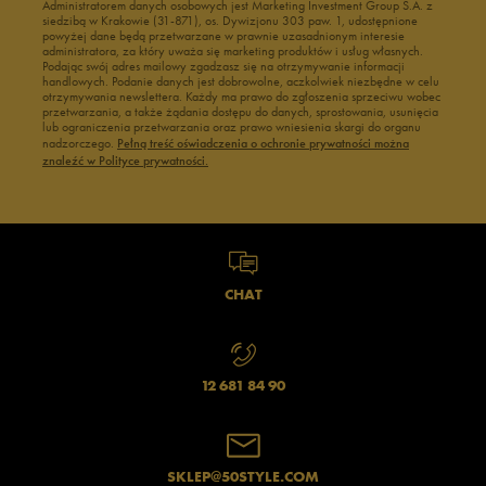
Administratorem danych osobowych jest Marketing Investment Group S.A. z
siedzibą w Krakowie (31-871), os. Dywizjonu 303 paw. 1, udostępnione
powyżej dane będą przetwarzane w prawnie uzasadnionym interesie
administratora, za który uważa się marketing produktów i usług własnych.
Podając swój adres mailowy zgadzasz się na otrzymywanie informacji
handlowych. Podanie danych jest dobrowolne, aczkolwiek niezbędne w celu
otrzymywania newslettera. Każdy ma prawo do zgłoszenia sprzeciwu wobec
przetwarzania, a także żądania dostępu do danych, sprostowania, usunięcia
lub ograniczenia przetwarzania oraz prawo wniesienia skargi do organu
nadzorczego.
Pełną treść oświadczenia o ochronie prywatności można
znaleźć w Polityce prywatności.
CHAT
12 681 84 90
SKLEP@50STYLE.COM