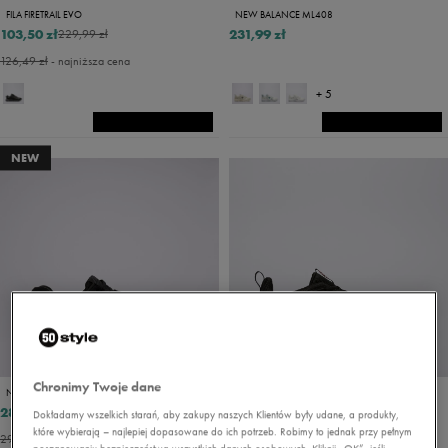
FILA FIRETRAIL EVO
NEW BALANCE ML408
103,50 zł
231,99 zł
229,99 zł
126,49 zł
- najniższa cena
+ 5
NEW
PROMO: DO -30%
Chronimy Twoje dane
NEW BALANCE LI ML373V2
PUMA VOLTAIC EVO
289,99 zł
239,99 zł
299,99 zł
299,99 zł
Dokładamy wszelkich starań, aby zakupy naszych Klientów były udane, a produkty,
które wybierają – najlepiej dopasowane do ich potrzeb. Robimy to jednak przy pełnym
299,99 zł
- najniższa cena
262,49 zł
- najniższa cena