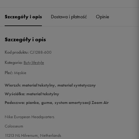
45,5
29,5 cm
Szczegóły i opis
Dostawa i płatność
Opinie
46
30 cm
Szczegóły i opis
Kod produktu:
CJ1288-600
Kategoria:
Buty lifestyle
Płeć:
Męskie
Wierzch: materiał tekstylny, materiał syntetyczny
Wyściółka: materiał tekstylny
Podeszwa: pianka, guma, system amortyzacji Zoom Air
Nike European Headquarters
Colosseum
11213 NL Hilversum, Netherlands