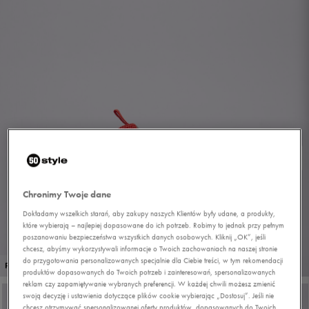
Chronimy Twoje dane
Dokładamy wszelkich starań, aby zakupy naszych Klientów były udane, a produkty,
które wybierają – najlepiej dopasowane do ich potrzeb. Robimy to jednak przy pełnym
poszanowaniu bezpieczeństwa wszystkich danych osobowych. Kliknij „OK”, jeśli
chcesz, abyśmy wykorzystywali informacje o Twoich zachowaniach na naszej stronie
do przygotowania personalizowanych specjalnie dla Ciebie treści, w tym rekomendacji
1/10
PROMO: DO -30%
produktów dopasowanych do Twoich potrzeb i zainteresowań, spersonalizowanych
reklam czy zapamiętywanie wybranych preferencji. W każdej chwili możesz zmienić
swoją decyzję i ustawienia dotyczące plików cookie wybierając „Dostosuj”. Jeśli nie
chcesz otrzymywać spersonalizowanej oferty produktów, dopasowanych do Twoich