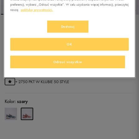
preferencji, wybierz „Odrzuć wszystkie”. W celu uzyskania więcej informacji, przeczytaj
naszą
politykę prywatności.
Dostosuj
NIKE AIR ZOOM
SPIRIDON CAGE 2
OK
0.0
(
0
)
439,99
zł
z Vat
Odrzuć wszystkie
494,99
zł
-11%
(najniższa cena z 30 dni przed obniżką)
549,99
zł
-20%
(cena bezpośrednio przed promocją)
+ 2750 PKT W
KLUBIE 50 STYLE
Kolor:
szary