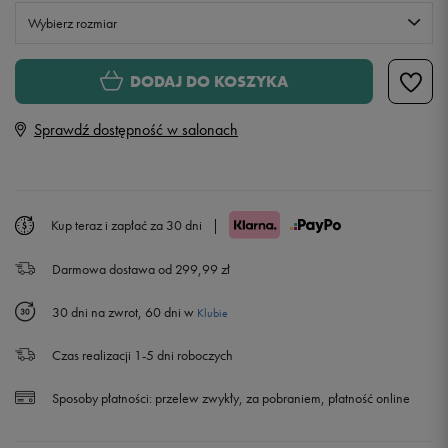
Wybierz rozmiar
Rozmiary EU
Rozmiary US
DODAJ DO KOSZYKA
41
26 cm
Sprawdź dostępność w salonach
42
26,5 cm
42,5
27 cm
Kup teraz i zapłać za 30 dni
|
Darmowa dostawa od 299,99 zł
43
27,5 cm
30 dni na zwrot, 60 dni w
Klubie
44
28 cm
Czas realizacji 1-5 dni roboczych
44,5
28,5 cm
Sposoby płatności:
przelew zwykły, za pobraniem, płatność online
45
29 cm