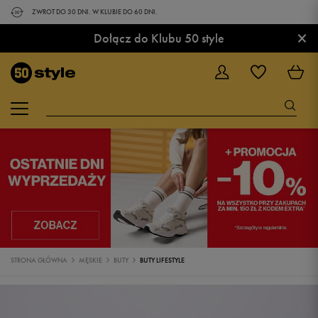
ZWROT DO 30 DNI. W KLUBIE DO 60 DNI.
×
Dołącz do Klubu 50 style
STRONA GŁÓWNA
MĘSKIE
BUTY
BUTY LIFESTYLE