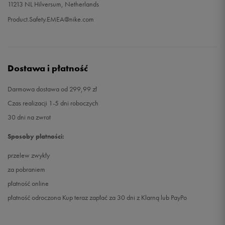
11213 NL Hilversum, Netherlands
Product.Safety.EMEA@nike.com
Dostawa i płatność
Darmowa dostawa od 299,99 zł
Czas realizacji 1-5 dni roboczych
30 dni na zwrot
Sposoby płatności:
przelew zwykły
za pobraniem
płatność online
płatność odroczona Kup teraz zapłać za 30 dni z Klarną lub PayPo