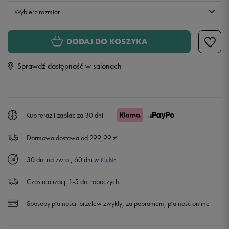
Wybierz rozmiar
Rozmiary EU
Rozmiary US
DODAJ DO KOSZYKA
41
26 cm
Sprawdź dostępność w salonach
42
26,5 cm
42,5
27 cm
Kup teraz i zapłać za 30 dni
|
Darmowa dostawa od 299,99 zł
43
27,5 cm
30 dni na zwrot, 60 dni w
Klubie
44
28 cm
Czas realizacji 1-5 dni roboczych
44,5
28,5 cm
Sposoby płatności:
przelew zwykły, za pobraniem, płatność online
45
29 cm