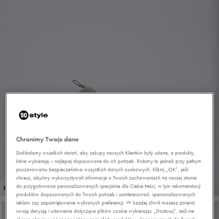
Chronimy Twoje dane
Dokładamy wszelkich starań, aby zakupy naszych Klientów były udane, a produkty,
które wybierają – najlepiej dopasowane do ich potrzeb. Robimy to jednak przy pełnym
poszanowaniu bezpieczeństwa wszystkich danych osobowych. Kliknij „OK”, jeśli
chcesz, abyśmy wykorzystywali informacje o Twoich zachowaniach na naszej stronie
1/9
do przygotowania personalizowanych specjalnie dla Ciebie treści, w tym rekomendacji
PROMO: DO -30%
produktów dopasowanych do Twoich potrzeb i zainteresowań, spersonalizowanych
reklam czy zapamiętywanie wybranych preferencji. W każdej chwili możesz zmienić
swoją decyzję i ustawienia dotyczące plików cookie wybierając „Dostosuj”. Jeśli nie
chcesz otrzymywać spersonalizowanej oferty produktów, dopasowanych do Twoich