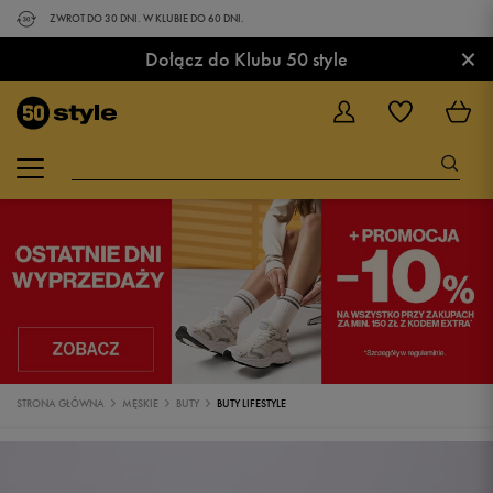
ZWROT DO 30 DNI. W KLUBIE DO 60 DNI.
×
Dołącz do Klubu 50 style
STRONA GŁÓWNA
MĘSKIE
BUTY
BUTY LIFESTYLE