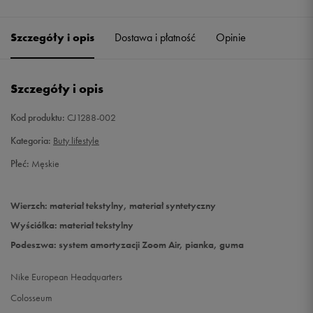
45,5
29,5 cm
Szczegóły i opis
Dostawa i płatność
Opinie
46
30 cm
Szczegóły i opis
Kod produktu:
CJ1288-002
Kategoria:
Buty lifestyle
Płeć:
Męskie
Wierzch: materiał tekstylny, materiał syntetyczny
Wyściółka: materiał tekstylny
Podeszwa: system amortyzacji Zoom Air, pianka, guma
Nike European Headquarters
Colosseum