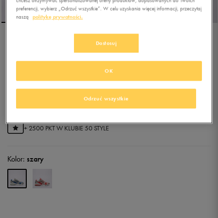
preferencji, wybierz „Odrzuć wszystkie”. W celu uzyskania więcej informacji, przeczytaj
naszą
politykę prywatności.
Dostosuj
NIKE AIR ZOOM
SPIRIDON CAGE 2
OK
0.0
(
0
)
474,99
zł
z Vat
Odrzuć wszystkie
499,99
zł
-5%
(najniższa cena z 30 dni przed obniżką)
499,99
zł
-5%
(cena bezpośrednio przed promocją)
+ 2500 PKT W
KLUBIE 50 STYLE
Kolor:
szary