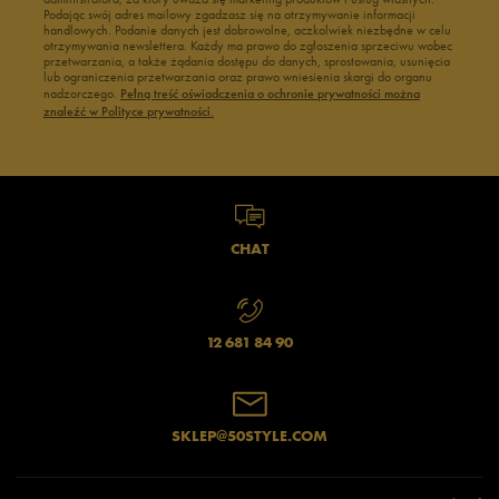
Podając swój adres mailowy zgadzasz się na otrzymywanie informacji
handlowych. Podanie danych jest dobrowolne, aczkolwiek niezbędne w celu
otrzymywania newslettera. Każdy ma prawo do zgłoszenia sprzeciwu wobec
przetwarzania, a także żądania dostępu do danych, sprostowania, usunięcia
lub ograniczenia przetwarzania oraz prawo wniesienia skargi do organu
nadzorczego.
Pełną treść oświadczenia o ochronie prywatności można
znaleźć w Polityce prywatności.
CHAT
12 681 84 90
SKLEP@50STYLE.COM