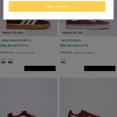
Odrzuć wszystkie
PROMO: DO -30%
PROMO: DO -30%
ADIDAS GRAND COURT 3.0
VANS OLD SKOOL
224,99 zł
202,49 zł
299,99 zł
269,99 zł
254,99 zł
- najniższa cena
217,49 zł
- najniższa cena