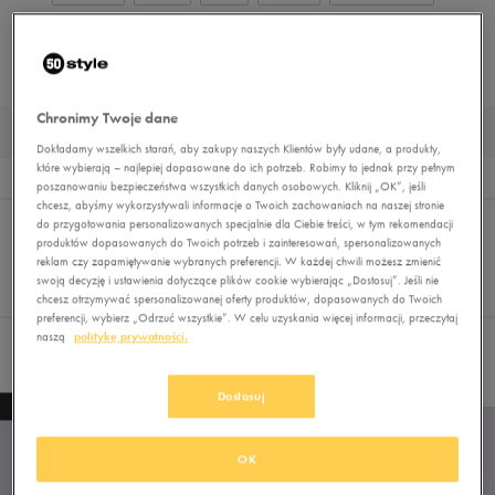
BUTY TRENINGOWE
BUTY PIŁKARSKIE
BUTY OUTDOOR
BUTY ZIMOWE
TRAPERY
DUŻE ROZMIARY
MUST HAVE
BUTY LIFESTYLE
Chronimy Twoje dane
BORDOWE BUTY MĘSKIE
Dokładamy wszelkich starań, aby zakupy naszych Klientów były udane, a produkty,
które wybierają – najlepiej dopasowane do ich potrzeb. Robimy to jednak przy pełnym
Wyniki
4
poszanowaniu bezpieczeństwa wszystkich danych osobowych. Kliknij „OK”, jeśli
chcesz, abyśmy wykorzystywali informacje o Twoich zachowaniach na naszej stronie
Sortuj:
FILTRUJ
(1)
do przygotowania personalizowanych specjalnie dla Ciebie treści, w tym rekomendacji
REKOMENDOWANE
produktów dopasowanych do Twoich potrzeb i zainteresowań, spersonalizowanych
Pokaż
reklam czy zapamiętywanie wybranych preferencji. W każdej chwili możesz zmienić
60
swoją decyzję i ustawienia dotyczące plików cookie wybierając „Dostosuj”. Jeśli nie
z 4
chcesz otrzymywać spersonalizowanej oferty produktów, dopasowanych do Twoich
preferencji, wybierz „Odrzuć wszystkie”. W celu uzyskania więcej informacji, przeczytaj
naszą
politykę prywatności.
Wybrane filtry:
BORDOWY
Wyczyść filtry
Dostosuj
NEW
OK