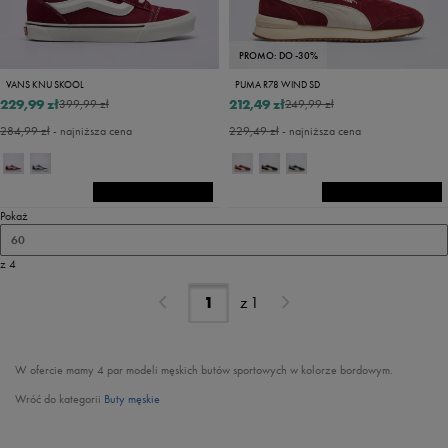
PROMO: DO -30%
VANS KNU SKOOL
PUMA R78 WIND SD
229,99 zł
212,49 zł
399,99 zł
249,99 zł
284,99 zł
- najniższa cena
229,49 zł
- najniższa cena
Pokaż
60
z 4
z
1
W ofercie mamy 4 par modeli męskich butów sportowych w kolorze bordowym.
Wróć do kategorii
Buty męskie