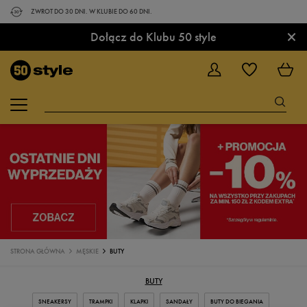
ZWROT DO 30 DNI. W KLUBIE DO 60 DNI.
×
Dołącz do Klubu 50 style
STRONA GŁÓWNA
MĘSKIE
BUTY
BUTY
SNEAKERSY
TRAMPKI
KLAPKI
SANDAŁY
BUTY DO BIEGANIA