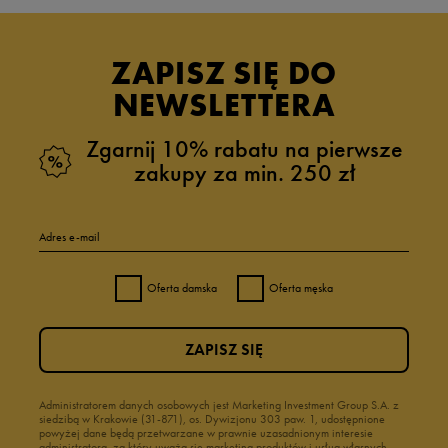
ZAPISZ SIĘ DO
NEWSLETTERA
Zgarnij 10% rabatu na pierwsze
zakupy za min. 250 zł
Adres e-mail
Oferta damska
Oferta męska
ZAPISZ SIĘ
Administratorem danych osobowych jest Marketing Investment Group S.A. z
siedzibą w Krakowie (31-871), os. Dywizjonu 303 paw. 1, udostępnione
powyżej dane będą przetwarzane w prawnie uzasadnionym interesie
administratora, za który uważa się marketing produktów i usług własnych.